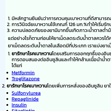
มีหลักฐานยืนยันว่าการควบคุมเบาหวานที่ดีสามาร
การวินิจฉัยเบาหวานใช้เกณฑ์ 126 มก.%ทำให้เริ่มรัก
ความปลอดภัยของยามีมากขึ้นเกิดภาวะน้ำตาลต่ำน
แต่อย่างไรก็ตามก่อนให้ยาเม็ดลดระดับน้ำตาลควรได้
ยาเม็ดลดระดับน้ำตาลในเลือดมีกี่ประเภท เราแบ่งยา
ยารักษาโรคเบาหวาน
โดยเสริมการออกฤทธิ์ของอินซ
การตอบสนองต่ออินซูลินและทำให้กล้ามเนื้อนำน้ำตาลไ
ได้แก่
Metformin
Troglitazone
ยารักษาโรคเบาหวาน
โดยเพิ่มการหลั่งของอินซูลิน ยาใน
Sulfonylurea
Repaglinide
Insulin
Sitagliptin