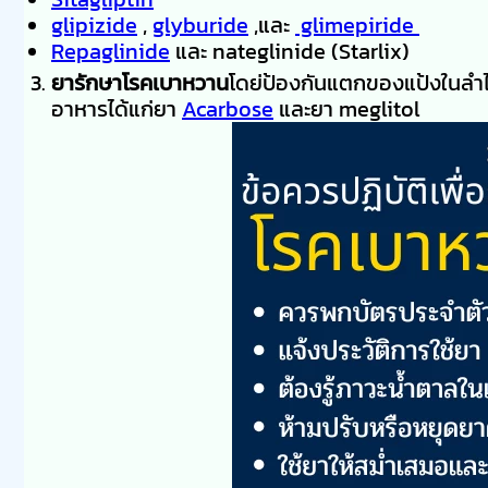
glipizide
,
glyburide
,และ
glimepiride
Repaglinide
และ nateglinide (Starlix)
ยารักษาโรคเบาหวาน
โดย่ป้องกันแตกของแป้งในลำไ
อาหารได้แก่ยา
Acarbose
และยา meglitol