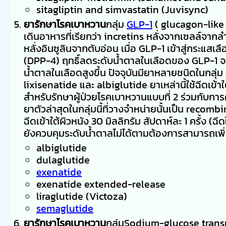
sitagliptin and simvastatin (Juvisync)
ยารักษาโรคเบาหวาน
กลุ่ม
GLP-1
( glucagon-like 
เดินอาหารที่เรียกว่า incretins หลั่งจากเซลล์จาก
หลั่งอินซูลินจากตับอ่อน เมื่อ GLP-1 เข้าสู่กระแ
(DPP-4) ฤทธิ์ลดระดับน้ำตาลในเลือดของ GLP-1 จะท
น้ำตาลในเลือดสูงขึ้น ปัจจุบันมียาหลายชนิดในกลุ่ม
lixisenatide และ albiglutide ยาเหล่านี้ใช้ฉีดเข้
สำหรับรักษาผู้ป่วยโรคเบาหวานแบบที่ 2 ร่วมกับก
ยาตัวล่าสุดในกลุ่มนี้ที่วางจำหน่ายนั้นเป็น rec
ฉีดเข้าใต้ผิวหนัง 30 มิลลิกรัม สัปดาห์ละ 1 ครั้ง 
ยังควบคุมระดับน้ำตาลไม่ได้ตามต้องการสามารถเพิ่มเ
albiglutide
dulaglutide
exenatide
exenatide extended-release
liraglutide (Victoza)
semaglutide
ยารักษาโรคเบาหวาน
กลุ่มSodium-glucose trans