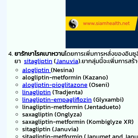
ยารักษาโรคเบาหวาน
โดยการเพิ่มการหลั่งของอินซู
ยา
sitagliptin
(
Januvia
).ยากลุ่มนี้จะเพิ่มการส
alogliptin
(Nesina)
alogliptin-metformin (Kazano)
alogliptin-pioglitazone
(Oseni)
linagliptin
(Tradjenta)
linagliptin-empagliflozin
(Glyxambi)
linagliptin-metformin (Jentadueto)
saxagliptin (Onglyza)
saxagliptin-metformin (Kombiglyze XR)
sitagliptin (Januvia)
sitagliptin-metformin (Janumet and Jan