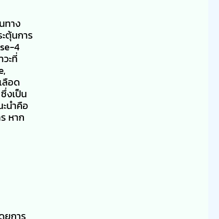
ในทาง
ะตุ้นการ
ase-4
วะที่
e,
เลือด
ึ่งเป็น
นะนำคือ
หาร หาก
ดโดยการ