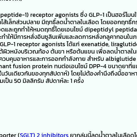
peptide-1) receptor agonists ซึ่ง GLP-1 เป็นฮอร์โมน
ลำไส้เล็กส่วนปลาย มีฤทธิ์ลดน้ำตาลในเลือด โดยออกฤทธิ์กร
สเลือดและถูกทำให้หมดฤทธิ์โดยเอนไซม์ dipeptidyl peptid
ำให้มีการหลั่งอินซูลินเพิ่มและลดการหลั่งกลูคากอนในภา
 GLP-1 receptor agonists ได้แก่ exenatide, liraglutid
าใต้ผิวหนังบริเวณท้อง ต้นขา หรือต้นแขน เพื่อลดน้ำตาลใน
ารควบคุมอาหารและการออกกำลังกาย สำหรับ albiglutide ซ
ombinant fusion protein ทนต่อเอนไซม์ DPP-4 ขนาดยาที่แ
(ฉีดในวันเดียวกันของทุกสัปดาห์) โดยไม่ต้องคำนึงถึงมื้ออา
ป็น 50 มิลลิกรัม สัปดาห์ละ 1 ครั้ง
porter (
SGLT) 2 inhibitors
ยากลุ่มนี้ลดน้ำตาลในเลือ