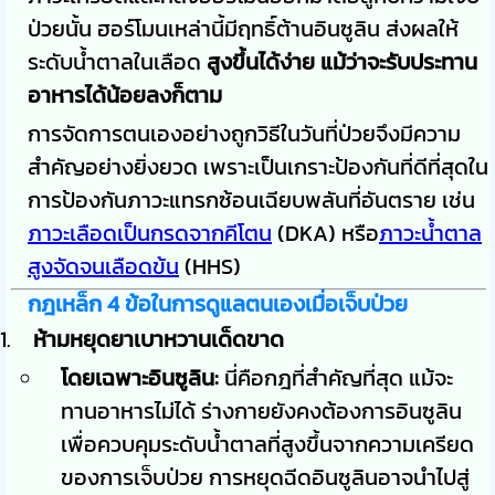
ป่วยนั้น ฮอร์โมนเหล่านี้มีฤทธิ์ต้านอินซูลิน ส่งผลให้
ระดับน้ำตาลในเลือด
สูงขึ้นได้ง่าย แม้ว่าจะรับประทาน
อาหารได้น้อยลงก็ตาม
การจัดการตนเองอย่างถูกวิธีในวันที่ป่วยจึงมีความ
สำคัญอย่างยิ่งยวด เพราะเป็นเกราะป้องกันที่ดีที่สุดใน
การป้องกันภาวะแทรกซ้อนเฉียบพลันที่อันตราย เช่น
ภาวะเลือดเป็นกรดจากคีโตน
(DKA) หรือ
ภาวะน้ำตาล
สูงจัดจนเลือดข้น
(HHS)
กฎเหล็ก 4 ข้อในการดูแลตนเองเมื่อเจ็บป่วย
ห้ามหยุดยาเบาหวานเด็ดขาด
โดยเฉพาะอินซูลิน:
นี่คือกฎที่สำคัญที่สุด แม้จะ
ทานอาหารไม่ได้ ร่างกายยังคงต้องการอินซูลิน
เพื่อควบคุมระดับน้ำตาลที่สูงขึ้นจากความเครียด
ของการเจ็บป่วย การหยุดฉีดอินซูลินอาจนำไปสู่