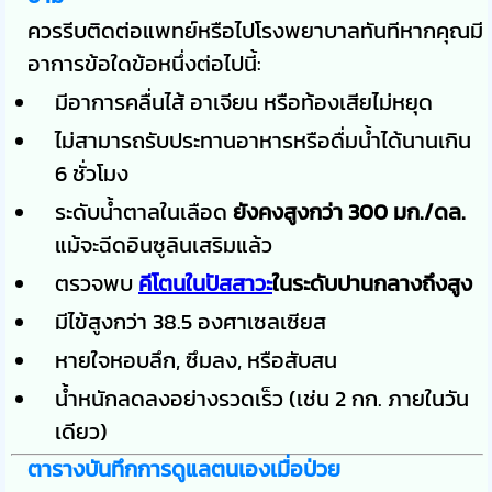
ควรรีบติดต่อแพทย์หรือไปโรงพยาบาลทันทีหากคุณมี
อาการข้อใดข้อหนึ่งต่อไปนี้:
มีอาการคลื่นไส้ อาเจียน หรือท้องเสียไม่หยุด
ไม่สามารถรับประทานอาหารหรือดื่มน้ำได้นานเกิน
6 ชั่วโมง
ระดับน้ำตาลในเลือด
ยังคงสูงกว่า 300 มก./ดล.
แม้จะฉีดอินซูลินเสริมแล้ว
ตรวจพบ
คีโตนในปัสสาวะ
ในระดับปานกลางถึงสูง
มีไข้สูงกว่า 38.5 องศาเซลเซียส
หายใจหอบลึก, ซึมลง, หรือสับสน
น้ำหนักลดลงอย่างรวดเร็ว (เช่น 2 กก. ภายในวัน
เดียว)
ตารางบันทึกการดูแลตนเองเมื่อป่วย