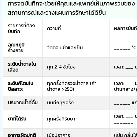
การจดบันทึกจะช่วยให้คุณและแพทย์เห็นภาพรวมของ
สถานการณ์และวางแผนการรักษาได้ดีขึ้น
รายการที่ต้อง
ความถี่
ผลการบันท
บันทึก
อุณหภูมิ
วัดตอนเช้าและเย็น
______ °C
ร่างกาย
ระดับน้ำตาลใน
ทุก 2-4 ชั่วโมง
เวลา: ___ 
เลือด
ระดับคีโตนใน
ทุกครั้งที่ตรวจน้ำตาล (ถ้า
เวลา: ___ น
ปัสสาวะ
น้ำตาล >250)
ปานกลาง/ส
ปริมาณน้ำที่ดื่ม
บันทึกทุกครั้ง
______ แก
เวลา: ___ น
ยาที่ได้รับ
ทุกครั้งที่รับยา
_______
อาการผิดปกติ
เมื่อมีอาการ
(เช่น คลื่นไ