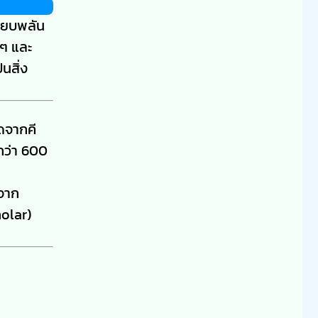
ียบพลัน
าๆ และ
็นสิ่ง
ดจากคี
งกว่า 600
กจาก
olar)