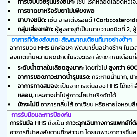
การเจ็บป่วยรุนแรงอื่นๆ:
เช่น โรคหลอดเลือดหัวใจ
การขาดยาหรือรับยาไม่เพียงพอ
ยาบางชนิด:
เช่น ยาสเตียรอยด์ (Corticosteroids
กลุ่มเสี่ยงหลัก:
ผู้สูงอายุที่เป็นเบาหวานชนิดที่ 2, ผู
อาการที่ต้องสังเกต: สัญญาณเตือนที่มาอย่างช้าๆ
อาการของ HHS มักค่อยๆ พัฒนาขึ้นอย่างช้าๆ ในเวล
สังเกตเห็นความผิดปกติในระยะแรก สัญญาณเตือนที่ส
ระดับน้ำตาลในเลือดสูงมาก:
โดยทั่วไป
สูงกว่า 60
อาการของภาวะขาดน้ำรุนแรง:
กระหายน้ำมาก, ปาก
อาการทางสมอง:
เป็นอาการเด่นของ HHS ได้แก่
ส
หลอน,
และอาจนำไปสู่ภาวะโคม่าหรือชักได้
มักจะไม่มี
อาการคลื่นไส้ อาเจียน หรือหายใจหอบล
การรับมือและการป้องกัน
การรับมือ
HHS ถือเป็น
ภาวะฉุกเฉินทางการแพทย์ที่ต
อาการที่น่าสงสัยตามที่กล่าวมา โดยเฉพาะอาการซึม