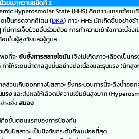
ป่วยเบาหวานชนิดที่ 2
ycemic Hyperosmolar State (HHS) คือภาวะแทรกซ้อนเฉ
ือดเป็นกรดจากคีโตน (
DKA
) ภาวะ HHS มักเกิดขึ้นอย่างช้
ุ
ที่มีการเจ็บป่วยอื่นร่วมด้วย การทำความเข้าใจภาวะนี้จึงเป
นในผู้สูงวัยและผู้ดูแล
งพอที่จะ
ยับยั้งการสลายไขมัน
(จึงไม่เกิดภาวะเลือดเป็นกร
 ทำให้ระดับน้ำตาลสูงขึ้นอย่างต่อเนื่องและรุนแรง (มักสู
าลส่วนเกินออกทางปัสสาวะ ซึ่งกระบวนการนี้จะดึงน้ำออ
ุนแรง
และส่งผลให้เลือดมีความเข้มข้นสูงมาก (Hyperosm
่างยิ่ง
สมอง
านี้คือขั้นตอนแรกของการป้องกัน:
ดินปัสสาวะ เป็นปัจจัยกระตุ้นที่พบบ่อยที่สุด