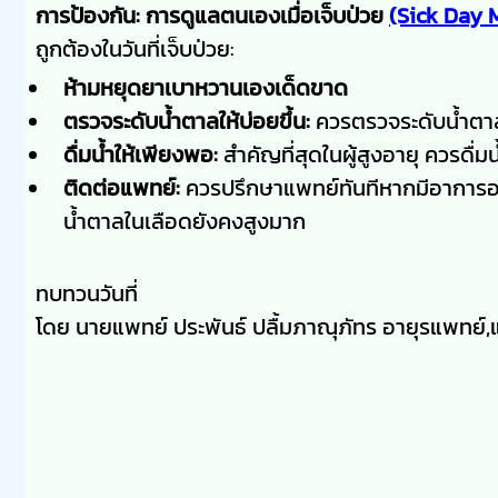
การป้องกัน: การดูแลตนเองเมื่อเจ็บป่วย
(Sick Day
ถูกต้องในวันที่เจ็บป่วย:
ห้ามหยุดยาเบาหวานเองเด็ดขาด
ตรวจระดับน้ำตาลให้บ่อยขึ้น:
ควรตรวจระดับน้ำตาลใ
ดื่มน้ำให้เพียงพอ:
สำคัญที่สุดในผู้สูงอายุ ควรดื่ม
ติดต่อแพทย์:
ควรปรึกษาแพทย์ทันทีหากมีอาการอาเจ
น้ำตาลในเลือดยังคงสูงมาก
ทบทวนวันที่
โดย นายแพทย์ ประพันธ์ ปลื้มภาณุภัทร อายุรแพทย์