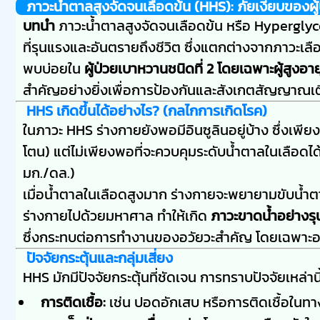
ภาวะน้ำตาลสูงจัดจนเลือดข้น (HHS): ภัยเงียบของผู้
บทนำ
ภาวะน้ำตาลสูงจัดจนเลือดข้น หรือ Hypergl
ที่รุนแรงและอันตรายถึงชีวิต ซึ่งแตกต่างจากภาวะเล
พบบ่อยใน
ผู้ป่วยเบาหวานชนิดที่ 2 โดยเฉพาะผู้สูงอาย
สำคัญอย่างยิ่งเพื่อการป้องกันและสังเกตสัญญาณเตือ
HHS เกิดขึ้นได้อย่างไร? (กลไกการเกิดโรค)
ในภาวะ HHS ร่างกายยังพอมีอินซูลินอยู่บ้าง ซึ่งเพีย
โตน) แต่ไม่เพียงพอที่จะควบคุมระดับน้ำตาลในเลือดได้
มก./ดล.)
เมื่อน้ำตาลในเลือดสูงมาก ร่างกายจะพยายามขับน้ำต
ร่างกายไปด้วยมหาศาล ทำให้เกิด
ภาวะขาดน้ำอย่างร
ซึ่งกระทบต่อการทำงานของอวัยวะสำคัญ โดยเฉพาะอย
ปัจจัยกระตุ้นและกลุ่มเสี่ยง
HHS มักมีปัจจัยกระตุ้นที่ชัดเจน การทราบปัจจัยเหล่
การติดเชื้อ:
เช่น ปอดอักเสบ หรือการติดเชื้อในทางเ