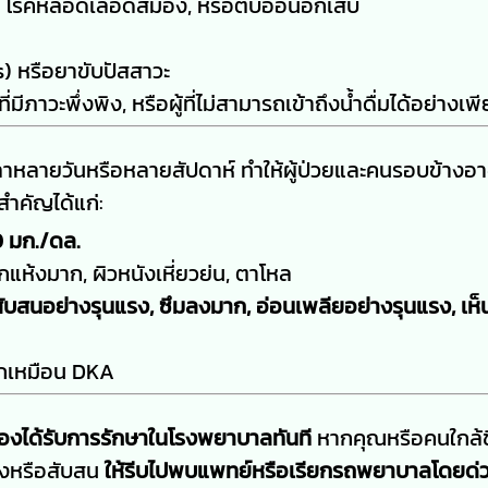
, โรคหลอดเลือดสมอง, หรือตับอ่อนอักเสบ
) หรือยาขับปัสสาวะ
้ที่มีภาวะพึ่งพิง, หรือผู้ที่ไม่สามารถเข้าถึงน้ำดื่มได้อย่างเ
าหลายวันหรือหลายสัปดาห์ ทำให้ผู้ป่วยและคนรอบข้างอาจ
ำคัญได้แก่:
0 มก./ดล.
แห้งมาก, ผิวหนังเหี่ยวย่น, ตาโหล
ับสนอย่างรุนแรง, ซึมลงมาก, อ่อนเพลียอย่างรุนแรง, เห
ึกเหมือน DKA
้องได้รับการรักษาในโรงพยาบาลทันที
หากคุณหรือคนใกล้ช
ลงหรือสับสน
ให้รีบไปพบแพทย์หรือเรียกรถพยาบาลโดยด่วน