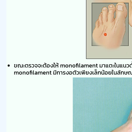
ขณะตรวจจะต้องให้ monofilament มาแตะในแนวตั
monofilament มีการงอตัวเพียงเล็กน้อยในลักษณะเป