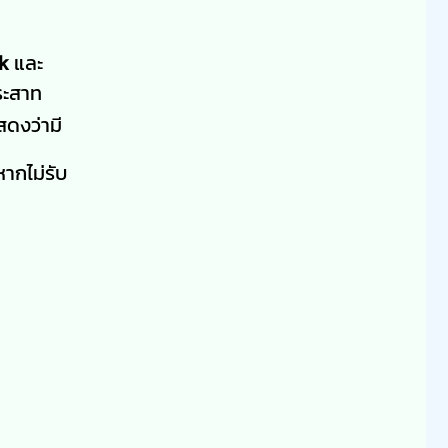
rk
และ
ประสาท
สดงว่ามี
ากไม่รับ