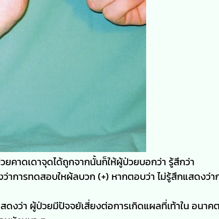
ยคาดเดาจุดได้ถูกจากนั้นก็ให้ผู้ป่วยบอกว่า รู้สึกว่า
งว่าการทดสอบใหผ้ลบวก (+) หากตอบว่า ไม่รู้สึกแสดงว่
็แสดงว่า ผู้ป่วยมีปัจจยัเสี่ยงต่อการเกิดแผลที่เท้าใน อนาค