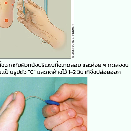
้งฉากกับผิวหนังบริเวณที่จะทดสอบ และค่อย ๆ กดลงจน
็ นรูปตัว "C" และกดค้างไว้ 1-2 วินาทีจึงปล่อยออก