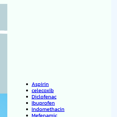
Aspirin
celecoxib
Diclofenac
Ibuprofen
Indomethacin
Mefenamic