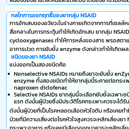
กลไกการออกฤทธิ์ของยากลุ่ม NSAID
การอักเสบของอวัยวะในร่างกายเกิดจากการที่เซลล์หล
สื่อกลางในการกระตุ้นทำให้เกิดอักเสบ ยากลุ่ม NSAIDs
cyclooxygenases ทำให้การหลั่งของสาร พรอสตา
อาการปวด การยับยั้ง enzyme ดังกล่าวทำให้เกิดผ
ชนิดของยา NSAID
แบ่งออกเป็นสองชนิดคือ
Nonselective NSAIDs หมายถึงยาจะยับยั้ง enZyme
enzyme ทั้งสองชนิดทำให้ยากลุ่มนี้ระคายต่อกระเพา
naproxen diclofenac
Selective NSAIDs ยากลุ่มนี้จะเลือกยับยั้งเฉพาะ
แรก ดังนั้นผู้ป่วยซึ่งมีประวัติโรคกระเพาะควรจะได้รับ
ดังนั้นผู้ป่วยที่เป็นโรคหลอดเลือดหัวใจตีบ หรือเค
ป่วยที่มีความเสี่ยงต่อโรคหัวใจสูงควรจะหลีกเลี่ยงย
กระเพาะอาหาร หรือเคยมีเลือดออกมาควรจะหลีกเลี่