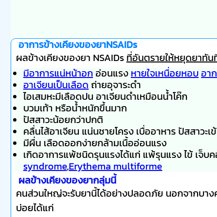
อาการข้างเคียงของยาNSAIDs
ผลข้างเคียงของยา NSAIDs
ที่อันตรายให้หยุดยาทั
มีอาการแน่หน้าอก
อ่อนแรง
หายใจเหนื่อยหอบ
อาก
อาเจียนเป็นเลือด
ถ่ายอุจาระดำ
ไอเสมหะมีเลือดปน อาเจียนดำเหมือนน้ำโค๊ก
บวมเท้า หรือน้ำหนักขึ้นมาก
ปัสสาวะน้อยกว่าปกติ
คลื่นไส้อาเจียน แน่นชายโครง เบื่ออาหาร ปัสสาวะเข
มีผื่น เลือดออกง่ายกล้ามเนื้ออ่อนแรง
เกิดอาการแพ้ชนิดรุนแรงได้แก่ แพ้รุนแรง ไข้ เจ็
syndrome
,
Erythema multiforme
ผลข้างเคียงของยากลุ่มนี้
คนส่วนใหญ่จะรับยานี้ได้อย่างปลอดภัย นอกจากบางคนท
บ่อยได้แก่