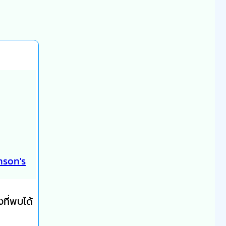
nson's
ที่พบได้