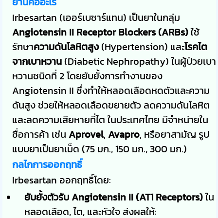
ยานี้คืออะไร
Irbesartan (เออร์เบซาร์แทน) เป็นยาในกลุ่ม
Angiotensin II Receptor Blockers (ARBs)
ใช้
รักษา
ความดันโลหิตสูง
(Hypertension) และ
โรคไต
จากเบาหวาน
(Diabetic Nephropathy) ในผู้ป่วยเบา
หวานชนิดที่ 2 โดยยับยั้งการทำงานของ
Angiotensin II ซึ่งทำให้หลอดเลือดหดตัวและความ
ดันสูง ช่วยให้หลอดเลือดขยายตัว ลดความดันโลหิต
และลดความเสียหายที่ไต ในประเทศไทย มีจำหน่ายใน
ชื่อการค้า เช่น
Aprovel
,
Avapro
, หรือยาสามัญ รูป
แบบยาเป็นยาเม็ด (75 มก., 150 มก., 300 มก.)
กลไกการออกฤทธิ์
Irbesartan ออกฤทธิ์โดย:
ยับยั้งตัวรับ Angiotensin II (AT1 Receptors)
ใน
หลอดเลือด, ไต, และหัวใจ ส่งผลให้: