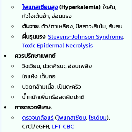
โพแทสเซียมสูง
(Hyperkalemia)
: ใจสั่น,
หัวใจเต้นช้า, อ่อนแรง
ตับวาย
: ตัว/ตาเหลือง, ปัสสาวะสีเข้ม, สับสน
ผื่นรุนแรง
:
Stevens-Johnson Syndrome
,
Toxic Epidermal Necrolysis
ควรปรึกษาแพทย์
:
วิงเวียน, ปวดศีรษะ, อ่อนเพลีย
ไอแห้ง, เจ็บคอ
ปวดกล้ามเนื้อ, เป็นตะคริว
น้ำหนักเพิ่มหรือลดผิดปกติ
การตรวจพิเศษ
:
ตรวจเกลือแร
่ (
โพแทสเซียม
,
โซเดียม
),
CrCl/eGFR,
LFT
,
CBC