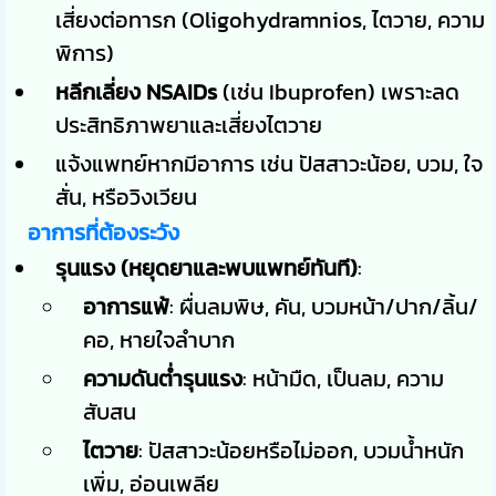
เสี่ยงต่อทารก (Oligohydramnios, ไตวาย, ความ
พิการ)
หลีกเลี่ยง NSAIDs
(เช่น Ibuprofen) เพราะลด
ประสิทธิภาพยาและเสี่ยงไตวาย
แจ้งแพทย์หากมีอาการ เช่น ปัสสาวะน้อย, บวม, ใจ
สั่น, หรือวิงเวียน
อาการที่ต้องระวัง
รุนแรง (หยุดยาและพบแพทย์ทันที)
:
อาการแพ้
: ผื่นลมพิษ, คัน, บวมหน้า/ปาก/ลิ้น/
คอ, หายใจลำบาก
ความดันต่ำรุนแรง
: หน้ามืด, เป็นลม, ความ
สับสน
ไตวาย
: ปัสสาวะน้อยหรือไม่ออก, บวมน้ำหนัก
เพิ่ม, อ่อนเพลีย