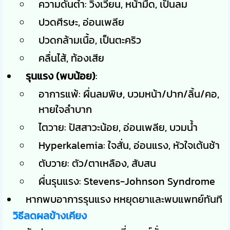
ความดันต่ำ: วิงเวียน, หน้ามืด, เป็นลม
ปวดศีรษะ, อ่อนเพลีย
ปวดกล้ามเนื้อ, เป็นตะคริว
คลื่นไส้, ท้องเสีย
รุนแรง (พบน้อย)
:
อาการแพ้: ผื่นลมพิษ, บวมหน้า/ปาก/ลิ้น/คอ,
หายใจลำบาก
ไตวาย: ปัสสาวะน้อย, อ่อนเพลีย, บวมน้ำ
Hyperkalemia: ใจสั่น, อ่อนแรง, หัวใจเต้นช้า
ตับวาย: ตัว/ตาเหลือง, สับสน
ผื่นรุนแรง: Stevens-Johnson Syndrome
หากพบอาการรุนแรง หหยุดยาและพบแพทย์ทันที
วิธีลดผลข้างเคียง