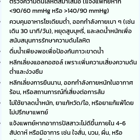
ตรวจความดันโลหิตสม่ำเสมอ (แจ้งแพทย์หาก
<90/60 mmHg หรือ >140/90 mmHg)
ควบคุมอาหารโซเดียมต่ำ, ออกกำลังกายเบา ๆ (เช่น
เดิน 30 นาที/วัน), หยุดสูบบุหรี่, และลดน้ำหนักเพื่อ
สนับสนุนการรักษาความดันโลหิต
ดื่มน้ำเพียงพอเพื่อป้องกันภาวะขาดน้ำ
หลีกเลี่ยงแอลกอฮอล์ เพราะเพิ่มความเสี่ยงความดัน
ต่ำและง่วงซึม
หลีกเลี่ยงการยืนนาน, ออกกำลังกายหนักในอากาศ
ร้อน, หรือสถานการณ์ที่เสี่ยงต่อการล้ม
ไม่ใช้ยาลดน้ำหนัก, ยาแก้หวัด/ไอ, หรือยาแก้แพ้โดย
ไม่ปรึกษาแพทย์
แจ้งแพทย์หากอาการปัสสาวะไม่ดีขึ้นภายใน 4-6
สัปดาห์ หรือมีอาการ เช่น ใจสั่น, บวม, ผื่น, หรือ