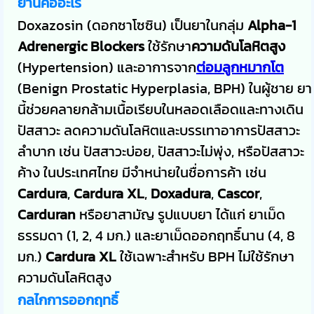
ยานี้คืออะไร
Doxazosin (ดอกซาโซซิน) เป็นยาในกลุ่ม
Alpha-1
Adrenergic Blockers
ใช้รักษา
ความดันโลหิตสูง
(Hypertension) และอาการจาก
ต่อมลูกหมากโต
(Benign Prostatic Hyperplasia, BPH) ในผู้ชาย ยา
นี้ช่วยคลายกล้ามเนื้อเรียบในหลอดเลือดและทางเดิน
ปัสสาวะ ลดความดันโลหิตและบรรเทาอาการปัสสาวะ
ลำบาก เช่น ปัสสาวะบ่อย, ปัสสาวะไม่พุ่ง, หรือปัสสาวะ
ค้าง ในประเทศไทย มีจำหน่ายในชื่อการค้า เช่น
Cardura
,
Cardura XL
,
Doxadura
,
Cascor
,
Carduran
หรือยาสามัญ รูปแบบยา ได้แก่ ยาเม็ด
ธรรมดา (1, 2, 4 มก.) และยาเม็ดออกฤทธิ์นาน (4, 8
มก.)
Cardura XL
ใช้เฉพาะสำหรับ BPH ไม่ใช้รักษา
ความดันโลหิตสูง
กลไกการออกฤทธิ์