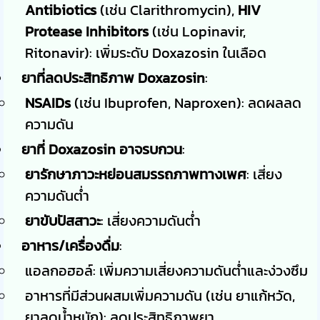
Antibiotics
(เช่น Clarithromycin),
HIV
Protease Inhibitors
(เช่น Lopinavir,
Ritonavir): เพิ่มระดับ Doxazosin ในเลือด
ยาที่ลดประสิทธิภาพ Doxazosin
:
NSAIDs
(เช่น Ibuprofen, Naproxen): ลดผลลด
ความดัน
ยาที่ Doxazosin อาจรบกวน
:
ยารักษาภาวะหย่อนสมรรถภาพทางเพศ
: เสี่ยง
ความดันต่ำ
ยาขับปัสสาวะ
: เสี่ยงความดันต่ำ
อาหาร/เครื่องดื่ม
:
แอลกอฮอล์: เพิ่มความเสี่ยงความดันต่ำและง่วงซึม
อาหารที่มีส่วนผสมเพิ่มความดัน (เช่น ยาแก้หวัด,
ยาลดน้ำหนัก): ลดประสิทธิภาพยา