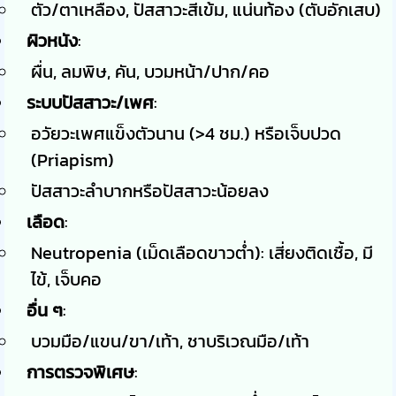
ตัว/ตาเหลือง, ปัสสาวะสีเข้ม, แน่นท้อง (ตับอักเสบ)
ผิวหนัง
:
ผื่น, ลมพิษ, คัน, บวมหน้า/ปาก/คอ
ระบบปัสสาวะ/เพศ
:
อวัยวะเพศแข็งตัวนาน (>4 ชม.) หรือเจ็บปวด
(Priapism)
ปัสสาวะลำบากหรือปัสสาวะน้อยลง
เลือด
:
Neutropenia (เม็ดเลือดขาวต่ำ): เสี่ยงติดเชื้อ, มี
ไข้, เจ็บคอ
อื่น ๆ
:
บวมมือ/แขน/ขา/เท้า, ชาบริเวณมือ/เท้า
การตรวจพิเศษ
: