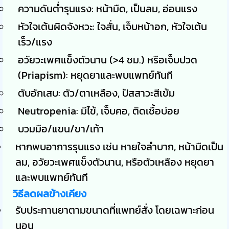
ความดันต่ำรุนแรง: หน้ามืด, เป็นลม, อ่อนแรง
หัวใจเต้นผิดจังหวะ: ใจสั่น, เจ็บหน้าอก, หัวใจเต้น
เร็ว/แรง
อวัยวะเพศแข็งตัวนาน (>4 ชม.) หรือเจ็บปวด
(Priapism): หยุดยาและพบแพทย์ทันที
ตับอักเสบ: ตัว/ตาเหลือง, ปัสสาวะสีเข้ม
Neutropenia: มีไข้, เจ็บคอ, ติดเชื้อบ่อย
บวมมือ/แขน/ขา/เท้า
หากพบอาการรุนแรง เช่น หายใจลำบาก, หน้ามืดเป็น
ลม, อวัยวะเพศแข็งตัวนาน, หรือตัวเหลือง หยุดยา
และพบแพทย์ทันที
วิธีลดผลข้างเคียง
รับประทานยาตามขนาดที่แพทย์สั่ง โดยเฉพาะก่อน
นอน