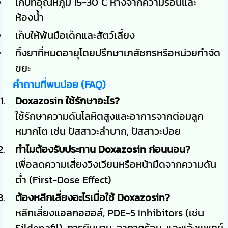
เก็บที่อุณหภูมิ 15-30°C ห่างจากความร้อนและ
ห้องน้ำ
เก็บให้พ้นมือเด็กและสัตว์เลี้ยง
ทิ้งยาที่หมดอายุโดยปรึกษาเภสัชกรหรือหน่วยกำจัด
ขยะ
คำถามที่พบบ่อย (FAQ)
Doxazosin ใช้รักษาอะไร?
ใช้รักษาความดันโลหิตสูงและอาการจากต่อมลูก
หมากโต เช่น ปัสสาวะลำบาก, ปัสสาวะบ่อย
ทำไมต้องรับประทาน Doxazosin ก่อนนอน?
เพื่อลดความเสี่ยงวิงเวียนหรือหน้ามืดจากความดัน
ต่ำ (First-Dose Effect)
ต้องหลีกเลี่ยงอะไรเมื่อใช้ Doxazosin?
หลีกเลี่ยงแอลกอฮอล์, PDE-5 Inhibitors (เช่น
Sildenafil), การยืนนาน, อากาศร้อน, และแจ้งแพทย์