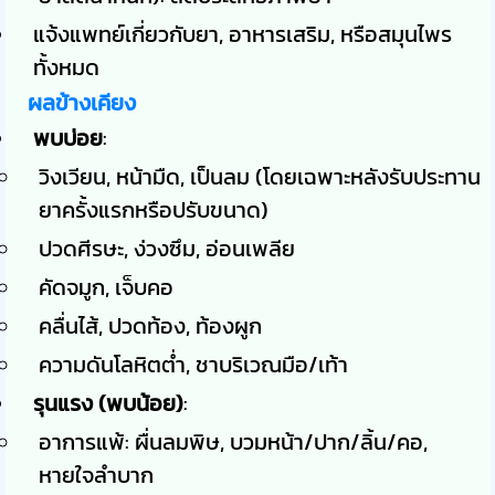
แจ้งแพทย์เกี่ยวกับยา, อาหารเสริม, หรือสมุนไพร
ทั้งหมด
ผลข้างเคียง
พบบ่อย
:
วิงเวียน, หน้ามืด, เป็นลม (โดยเฉพาะหลังรับประทาน
ยาครั้งแรกหรือปรับขนาด)
ปวดศีรษะ, ง่วงซึม, อ่อนเพลีย
คัดจมูก, เจ็บคอ
คลื่นไส้, ปวดท้อง, ท้องผูก
ความดันโลหิตต่ำ, ชาบริเวณมือ/เท้า
รุนแรง (พบน้อย)
:
อาการแพ้: ผื่นลมพิษ, บวมหน้า/ปาก/ลิ้น/คอ,
หายใจลำบาก