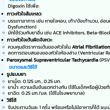
Digoxin ใช้เพื่อ:
ภาวะหัวใจล้มเหลว
:
บรรเทาอาการ เช่น หายใจหอบ, เท้า/ข้อเท้าบวม, อ่อน
Dysfunction)
มักใช้ร่วมกับยาอื่น เช่น ACE Inhibitors, Beta-Bloc
ภาวะหัวใจเต้นผิดจังหวะ
:
ควบคุมอัตราการเต้นของหัวใจใน
Atrial Fibrillatio
ลดการตอบสนองของหัวใจห้องล่าง (Ventricular R
Paroxysmal Supraventricular Tachycardia
(PSV
ขนาดและวิธีใช้
รูปแบบยา
:
ยาเม็ด: 0.125 มก., 0.25 มก.
ยาน้ำ: ความเข้มข้นแตกต่างกัน (ใช้ในเด็กหรือผู้ป่วยที่
ยาฉีด: 0.25 มก./มล. (ใช้ในโรงพยาบาล)
วิธีใช้
:
รับประทานวันละ 1 ครั้ง พร้อมหรือไม่มีอาหารก็ได้ แนะน