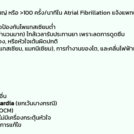
ญ่ หรือ >100 ครั้ง/นาทีใน Atrial Fibrillation แจ้งแพทย
ื่อป้องกันโพแทสเซียมต่ำ
ยวจำนวนมาก) ใกล้เวลารับประทานยา เพราะลดการดูดซึม
ง, หรือหัวใจเต้นผิดปกติ
แทสเซียม, แมกนีเซียม), การทำงานของไต, และคลื่นไฟฟ้า
ื่น
cardia
(ยกเว้นบางกรณี)
OCM)
มีเครื่องกระตุ้นหัวใจ
บการแก้ไข