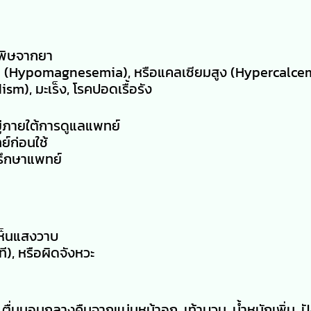
่อพิษจากยา
ต่ำ (Hypomagnesemia), หรือแคลเซียมสูง (Hypercalce
m), มะเร็ง, โรคปอดเรื้อรัง
ยู่ภายใต้การดูแลแพทย์
์ก่อนใช้
ปรึกษาแพทย์
เห็นแสงวาบ
ที), หรือผิดจังหวะ
, ตื่นนอนกลางคืนจากแน่นหน้าอก, เท้าบวม, น้ำหนักเพิ่ม, ป