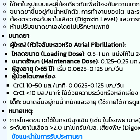
ใช้ยาในรูปแบบและยี่ห้อเดียวกันเพื่อป้องกันความแ
ขนาดยาขึ้นอยู่กับน้ำหนักตัว, การทำงานของไต, และ
ต้องตรวจระดับยาในเลือด (Digoxin Level) และกา
ห้ามปรับขนาดยาเองโดยไม่ปรึกษาแพทย์
ขนาดยา
:
ผู้ใหญ่ (หัวใจล้มเหลวหรือ Atrial Fibrillation)
:
โหลดขนาด (Loading Dose)
: 0.5-1 มก. แบ่งให้ใน 
ขนาดรักษา (Maintenance Dose)
: 0.125-0.25 มก.
ผู้สูงอายุ (>65 ปี)
: เริ่ม 0.0625-0.125 มก./วัน
ผู้ป่วยไตบกพร่อง
:
CrCl 10-50 มล./นาที: 0.0625-0.125 มก./วัน
CrCl <10 มล./นาที: ใช้ด้วยความระวังหรือหลีกเลี่ยง
เด็ก
: ขนาดขึ้นอยู่กับน้ำหนักและอายุ (ใช้ภายใต้การด
หมายเหตุ
:
การโหลดขนาดใช้ในกรณีฉุกเฉิน (เช่น ในโรงพยาบาล
ระดับยาในเลือด >2.0 นาโนกรัม/มล. เสี่ยงพิษ (Digox
ข้อแนะนำในการรับประทานยา