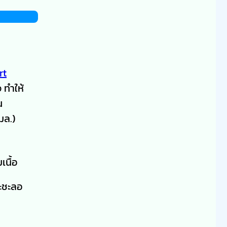
rt
 ทำให้
น
มล.)
เนื้อ
ะชะลอ