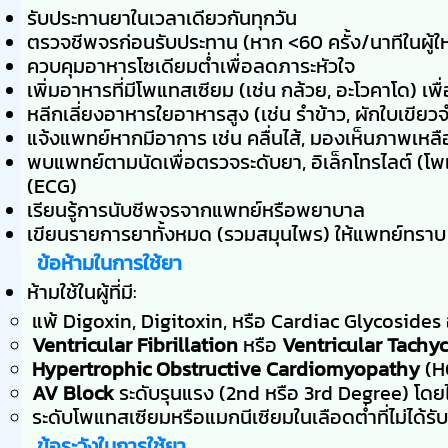
รับประทานยาในเวลาเดียวกันทุกวัน
ตรวจชีพจรก่อนรับประทาน (หาก <60 ครั้ง/นาทีในผู้ให
ควบคุมอาหารโซเดียมต่ำเพื่อลดภาระหัวใจ
เพิ่มอาหารที่มีโพแทสเซียม (เช่น กล้วย, อะโวคาโด) เพ
หลีกเลี่ยงอาหารใยอาหารสูง (เช่น รำข้าว, ผักใบเขี
แจ้งแพทย์หากมีอาการ เช่น คลื่นไส้, มองเห็นภาพเหลือ
พบแพทย์ตามนัดเพื่อตรวจระดับยา, อิเล็กโทรไลต์ (โพ
(ECG)
เรียนรู้การนับชีพจรจากแพทย์หรือพยาบาล
เขียนรายการยาทั้งหมด (รวมสมุนไพร) ให้แพทย์ทราบ
ข้อห้ามในการใช้ยา
ห้ามใช้ในผู้ที่มี:
แพ้ Digoxin, Digitoxin, หรือ Cardiac Glycosides อ
Ventricular Fibrillation
หรือ
Ventricular Tachy
Hypertrophic Obstructive Cardiomyopathy
(H
AV Block
ระดับรุนแรง (2nd หรือ 3rd Degree) โดยไม่
ระดับโพแทสเซียมหรือแมกนีเซียมในเลือดต่ำที่ไม่ได้รั
ข้อระวังในการใช้ยา