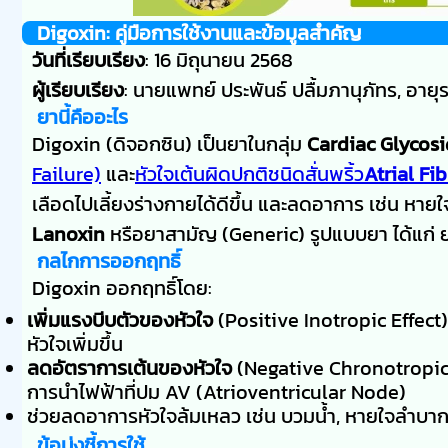
Digoxin: คู่มือการใช้งานและข้อมูลสำคัญ
วันที่เรียบเรียง
: 16 มิถุนายน 2568
ผู้เรียบเรียง
: นายแพทย์ ประพันธ์ ปลื้มภานุภัทร, อา
ยานี้คืออะไร
Digoxin (ดิจอกซิน) เป็นยาในกลุ่ม
Cardiac Glycos
Failure)
และ
หัวใจเต้นผิดปกติชนิดสั่นพริ้ว
Atrial Fib
เลือดไปเลี้ยงร่างกายได้ดีขึ้น และลดอาการ เช่น หายใ
Lanoxin
หรือยาสามัญ (Generic) รูปแบบยา ได้แก่ ยา
กลไกการออกฤทธิ์
Digoxin ออกฤทธิ์โดย:
เพิ่มแรงบีบตัวของหัวใจ
(Positive Inotropic Effect)
หัวใจเพิ่มขึ้น
ลดอัตราการเต้นของหัวใจ
(Negative Chronotropic 
การนำไฟฟ้าที่ปม AV (Atrioventricular Node)
ช่วยลดอาการหัวใจล้มเหลว เช่น บวมน้ำ, หายใจลำบาก 
ข้อบ่งชี้การใช้