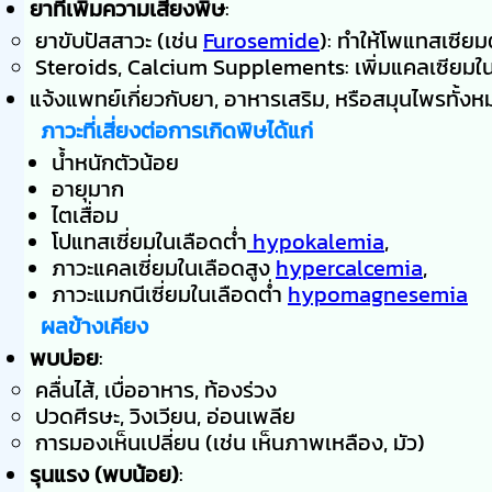
ยาที่เพิ่มความเสี่ยงพิษ
:
ยาขับปัสสาวะ (เช่น
Furosemide
): ทำให้โพแทสเซียม
Steroids, Calcium Supplements: เพิ่มแคลเซียมใ
แจ้งแพทย์เกี่ยวกับยา, อาหารเสริม, หรือสมุนไพรทั้ง
ภาวะที่เสี่ยงต่อการเกิดพิษได้แก่
น้ำหนักตัวน้อย
อายุมาก
ไตเสื่อม
โปแทสเซี่ยมในเลือดต่ำ
hypokalemia
,
ภาวะแคลเซี่ยมในเลือดสูง
hypercalcemia
,
ภาวะแมกนีเซี่ยมในเลือดต่ำ
hypomagnesemia
ผลข้างเคียง
พบบ่อย
:
คลื่นไส้, เบื่ออาหาร, ท้องร่วง
ปวดศีรษะ, วิงเวียน, อ่อนเพลีย
การมองเห็นเปลี่ยน (เช่น เห็นภาพเหลือง, มัว)
รุนแรง (พบน้อย)
: