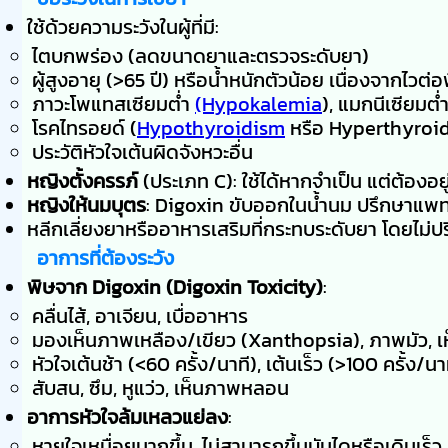
ใช้ด้วยความระวังในผู้ที่มี:
ไตบกพร่อง (ลดขนาดยาและตรวจระดับยา)
ผู้สูงอายุ (>65 ปี) หรือน้ำหนักตัวน้อย เนื่องจากไวต
ภาวะโพแทสเซียมต่ำ
(Hypokalemia
), แมกนีเซียม
โรคไทรอยด์ (
Hypothyroidism
หรือ Hyperthyroidis
ประวัติหัวใจเต้นผิดจังหวะอื่น
หญิงตั้งครรภ์
(ประเภท C): ใช้ได้หากจำเป็น แต่ต้องอ
หญิงให้นมบุตร
: Digoxin ขับออกในน้ำนม ปรึกษาแพทย
หลีกเลี่ยงยาหรืออาหารเสริมที่กระทบระดับยา โดยไม่
อาการที่ต้องระวัง
พิษจาก Digoxin (Digoxin Toxicity)
:
คลื่นไส้, อาเจียน, เบื่ออาหาร
มองเห็นภาพเหลือง/เขียว (Xanthopsia), ภาพมัว, 
หัวใจเต้นช้า (<60 ครั้ง/นาที), เต้นเร็ว (>100 ครั้ง/นา
สับสน, ซึม, หูแว่ว, เห็นภาพหลอน
อาการหัวใจล้มเหลวแย่ลง
:
หายใจเหนื่อยมากขึ้น, ไม่สามารถขึ้นบันไดหรือเดินเร็ว