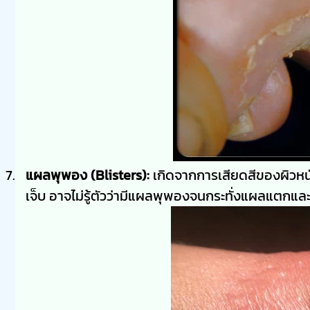
แผลพุพอง (Blisters):
เกิดจากการเสียดสีของผิวหนังก
เจ็บ อาจไม่รู้ตัวว่ามีแผลพุพองจนกระทั่งแผลแตกและต