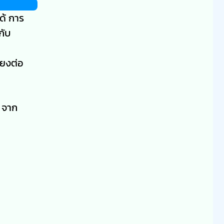
ด้ การ
กับ
่ยงต่อ
ๆ จาก