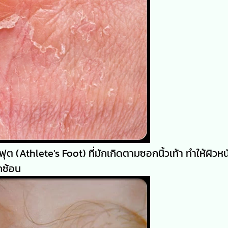
ุต (Athlete's Foot) ที่มักเกิดตามซอกนิ้วเท้า ทำให้ผิวหนั
กซ้อน