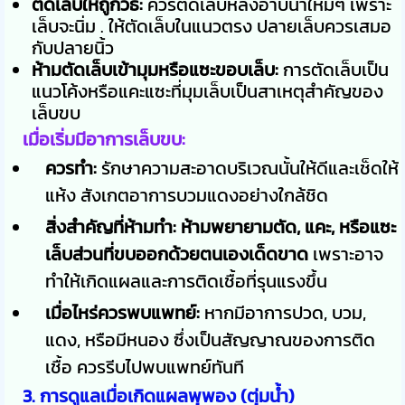
ตัดเล็บให้ถูกวิธี:
ควรตัดเล็บหลังอาบน้ำใหม่ๆ เพราะ
เล็บจะนิ่ม . ให้ตัดเล็บในแนวตรง ปลายเล็บควรเสมอ
กับปลายนิ้ว
ห้ามตัดเล็บเข้ามุมหรือแซะขอบเล็บ:
การตัดเล็บเป็น
แนวโค้งหรือแคะแซะที่มุมเล็บเป็นสาเหตุสำคัญของ
เล็บขบ
เมื่อเริ่มมีอาการเล็บขบ:
ควรทำ:
รักษาความสะอาดบริเวณนั้นให้ดีและเช็ดให้
แห้ง สังเกตอาการบวมแดงอย่างใกล้ชิด
สิ่งสำคัญที่ห้ามทำ:
ห้ามพยายามตัด, แคะ, หรือแซะ
เล็บส่วนที่ขบออกด้วยตนเองเด็ดขาด
เพราะอาจ
ทำให้เกิดแผลและการติดเชื้อที่รุนแรงขึ้น
เมื่อไหร่ควรพบแพทย์:
หากมีอาการปวด, บวม,
แดง, หรือมีหนอง ซึ่งเป็นสัญญาณของการติด
เชื้อ ควรรีบไปพบแพทย์ทันที
3. การดูแลเมื่อเกิดแผลพุพอง (ตุ่มน้ำ)