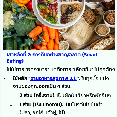
เสาหลักที่ 2: การกินอย่างชาญฉลาด (Smart
Eating)
ไม่ใช่การ "อดอาหาร" แต่คือการ "เลือกกิน" ให้ถูกต้อง
ใช้หลัก "
จานอาหารสุขภาพ 2:1:1
":
ในทุกมื้อ แบ่ง
จานของคุณออกเป็น 4 ส่วน:
2 ส่วน (ครึ่งจาน):
เป็นผักใบเขียวหรือผักอื่นๆ
1 ส่วน (1/4 ของจาน):
เป็นโปรตีนไขมันต่ำ
(ปลา, อกไก่, เต้าหู้, ไข่)