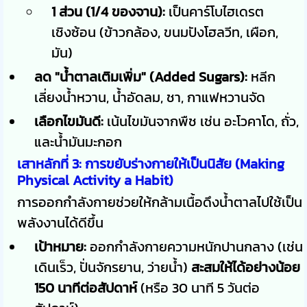
1 ส่วน (1/4 ของจาน):
เป็นคาร์โบไฮเดรต
เชิงซ้อน (ข้าวกล้อง, ขนมปังโฮลวีท, เผือก,
มัน)
ลด "น้ำตาลเติมเพิ่ม" (Added Sugars):
หลีก
เลี่ยงน้ำหวาน, น้ำอัดลม, ชา, กาแฟหวานจัด
เลือกไขมันดี:
เน้นไขมันจากพืช เช่น อะโวคาโด, ถั่ว,
และน้ำมันมะกอก
เสาหลักที่ 3: การขยับร่างกายให้เป็นนิสัย (Making
Physical Activity a Habit)
การออกกำลังกายช่วยให้กล้ามเนื้อดึงน้ำตาลไปใช้เป็น
พลังงานได้ดีขึ้น
เป้าหมาย:
ออกกำลังกายความหนักปานกลาง (เช่น
เดินเร็ว, ปั่นจักรยาน, ว่ายน้ำ)
สะสมให้ได้อย่างน้อย
150 นาทีต่อสัปดาห์
(หรือ 30 นาที 5 วันต่อ