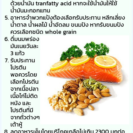
ด้วยน้ำมัน tranfatty acid หากจะใช้น้ำมันให้ใช้
น้ำมันมะกอกแทน
อาหารจำพวกแป้งต้องเลือกรับประทาน หลีกเลี่ยง
น้ำตาล น้ำผลไม้ น้ำอัดลม ขนมปัง หากรับขนมปัง
ควรเลือกชนิด whole grain
ดื่มนมพร่อง
มันเนยวันละ
3 แก้ว
รับประทาน
โปรตีน
พอควรโดย
เลือกโปรตีน
จากเนื้อปลา
เนื้อไก่ไม่ติด
หนัง และ
โปรตีนที่มี
จากถั่วต่างๆ
เต้าหู้
ลดอาหารเค็มโดยบริโภคเกลือไม่เกิน 2300 มกต่อ