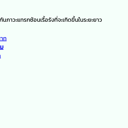
ภาวะแทรกซ้อนเรื้อรังที่จะเกิดขึ้นในระยะยาว
สาท
าม
ด