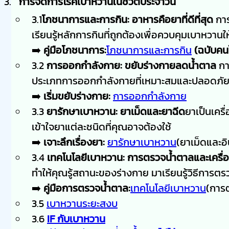
การจัดการโรคเบาหวานในชีวิตประจำวัน
3.1
โภชนาการและการกิน: อาหารคือยาที่ดีที่สุด
การ
เรียนรู้หลักการกินที่ถูกต้องเพื่อควบคุมเบาหวานให
➡️
คู่มือโภชนาการ:
โภชนาการและการกิน
(ฉบับคน
3.2
การออกกำลังกาย: ขยับร่างกายลดน้ำตาล
กา
ประเภทการออกกำลังกายที่เหมาะสมและปลอดภั
➡️
เริ่มขยับร่างกาย:
การออกกำลังกาย
3.3
ยารักษาเบาหวาน: ยาเม็ดและยาฉีด
ยาเป็นเครื
เข้าใจยาแต่ละชนิดที่คุณอาจต้องใช้
➡️
เจาะลึกเรื่องยา:
ยารักษาเบาหวาน
(ยาเม็ดและอิ
3.4
เทคโนโลยีเบาหวาน: การตรวจน้ำตาลและเครื่อ
ทำให้คุณรู้สถานะของร่างกาย มาเรียนรู้วิธีการตรวจท
➡️
คู่มือการตรวจน้ำตาล:
เทคโนโลยีเบาหวาน
(การ
3.5
เบาหวานระยะสงบ
3.6
IF กับเบาหวาน