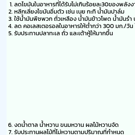
ลดไขมันในอาหารที่ได้รับไม่เกินร้อยละ30ของพลัง
หลีกเลี่ยงไขมันอิ่มตัว เช่น เนย กะทิ น้ำมันปาล์ม
ใช้น้ำมันพืชพวก ถั่วเหลือง น้ำมันข้าวโพด น้ำมันรำ 
ลด คอเลสเตอรอลในอาหารให้ต่ำกว่า 300 มก./วัน
รับประทานปลาทะเล ถั่ว และเต้าหู้ให้มากขึ้น
งดน้ำตาล น้ำหวาน ขนมหวาน ผลไม้หวานจัด
รับประทานผลไม้ที่ไม่หวานตามปริมาณที่กำหนด