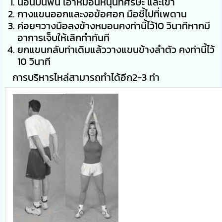
นอนบนพื้น เอาหมอนหนุนที่ศีรษะ และเข่า
กางแขนออกและงอข้อศอก มือชี้ไปที่เพดาน
ค่อยๆวางมือลงข้างหมอนคงท่านี้ไว้10 วินาทีหากมี
อาการเจ็บให้เลิกทำทันที
ยกแขนกลับท่าเดิมแล้ววางแขนข้างลำตัว คงท่านี้ไว้
10 วินาที
การบริหารไหล่สามารถทำได้อีก2-3 ท่า