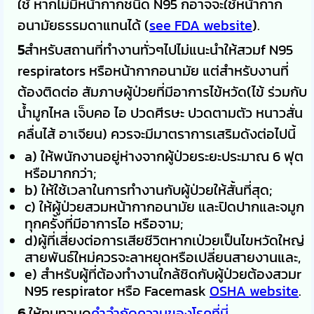
ใช้ หากไม่มีหน้ากากชนิด N95 ก็อาจจะใช้หน้ากาก
อนามัยธรรมดาแทนได้ (
see FDA website
).
5
สำหรับสถานที่ทำงานทั่วๆไปไม่แนะนำให้สวมf N95
respirators หรือหน้ากากอนามัย แต่สำหรับงานที่
ต้องติดต่อ สัมภาษผู้ป่วยที่มีอาการไข้หวัด(ไข้ ร่วมกับ
น้ำมูกไหล เจ็บคอ ไอ ปวดศีรษะ ปวดตามตัว หนาวสั่น
คลื่นไส้ อาเจียน) ควรจะมีมาตราการเสริมดังต่อไปนี้
a) ให้พนักงานอยู่ห่างจากผู้ป่วยระยะประมาณ 6 ฟุต
หรือมากกว่า;
b) ให้ใช้เวลาในการทำงานกับผู้ป่วยให้สั้นที่สุด;
c) ให้ผู้ป่วยสวมหน้ากากอนามัย และปิดปากและจมูก
ทุกครั้งที่มีอาการไอ หรือจาม;
d)ผู้ที่เสี่ยงต่อการเสียชีวิตหากเป่วยเป็นไขหวัดใหญ่
สายพันธ์ใหม่ควรจะลาหยุดหรือเปลี่ยนสายงานและ,
e) สำหรับผู้ที่ต้องทำงานใกล้ชิดกับผู้ป่วยต้องสวมr
N95 respirator หรือ
Facemask
OSHA website
.
6
ให้ทบทวนดู
คำจำกัดความของโรคที่น
ี่.