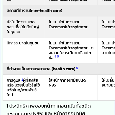
สถานที่ทำงาน(non-health care)
ยังไม่มีการระบาด
ไม่แนะนำในการสวม
ไม่แนะ
ของ เชื้อไข้หวัดใหญ่
Facemask/respirator
Facema
ในชุมชน
มีการระบาดในชุมชน
ไม่แนะนำในการสวม
ไม่แนะ
Facemask/respirator แต่
Facema
จะสวมในกรณีตามเงื่อนไข
สวมในกร
4
5
ข้อ
6
ที่ทำงานเป็นสถานพยาบาล (health care)
7
การดูแล
ผู้ที่สงสัย
ใส่หน้ากากอนามัยชนิด
ให้เปลี่
หรือ ป่วยเป็นไวรัสไข้
N95
อนามัย
หวัดใหญ่สายพันธุ์
ใหม่
1
ประสิทธิภาพของหน้ากากอนามัยทั้งชนิด
respirators(N95) และ หน้ากากอนามัย