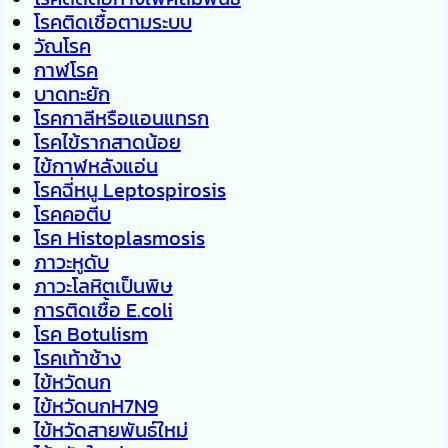
โรคติดเชื้อตามระบบ
วัณโรค
กาฬโรค
บาดทะยัก
โรคกาลีหรือแอนแทรก
โรคไข้รากสาดน้อย
ไข้กาฬหลังแอ่น
โรคฉี่หนู Leptospirosis
โรคคอตีบ
โรค Histoplasmosis
ภาวะหูดับ
ภาวะโลหิตเป็นพิษ
การติดเชื้อ E.coli
โรค Botulism
โรคเท้าช้าง
ไข้หวัดนก
ไข้หวัดนกH7N9
ไข้หวัดสายพันธ์ใหม่