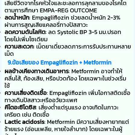
เสียชีวิตจากโรคหัวใจและชะลอการลุกลามของโรคไต
ตามการศึกษา EMPA-REG OUTCOME
ลดน้ำหนัก
: Empagliflozin ช่วยลดน้ำหนัก 2-3%
ผ่านการสูญเสียแคลอรี่ทางปัสสาวะ
ลดความดันโลหิต
: ลด Systolic BP 3-5 มม.ปรอท
โดยไม่เพิ่มโซเดียม
ความสะดวก
: เม็ดยาเดี่ยวลดภาระการรับประทานหลาย
เม็ด
9.ข้อเสียของ Empagliflozin + Metformin
ผลข้างเคียงทางเดินอาหาร
: Metformin อาจทำให้
คลื่นไส้, ท้องเสีย, หรือปวดท้อง โดยเฉพาะในช่วงเริ่ม
ใช้
ความเสี่ยงติดเชื้อ
: Empagliflozin เพิ่มโอกาสติดเชื้อ
ทางเดินปัสสาวะหรืออวัยวะเพศ
คีโตอะซิโดซิส
: เสี่ยงต่ำแต่รุนแรง อาจเกิดในภาวะ
เครียด เช่น ติดเชื้อ
Lactic acidosis
: Metformin มีความเสี่ยงหายากแต่
ร้ายแรง (อ่อนเพลีย, หายใจลำบาก) โดยเฉพาะในผู้