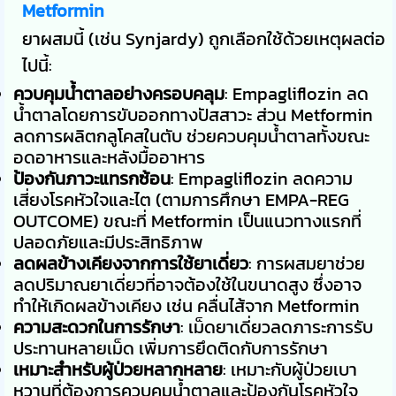
Metformin
ยาผสมนี้ (เช่น Synjardy) ถูกเลือกใช้ด้วยเหตุผลต่อ
ไปนี้:
ควบคุมน้ำตาลอย่างครอบคลุม
: Empagliflozin ลด
น้ำตาลโดยการขับออกทางปัสสาวะ ส่วน Metformin
ลดการผลิตกลูโคสในตับ ช่วยควบคุมน้ำตาลทั้งขณะ
อดอาหารและหลังมื้ออาหาร
ป้องกันภาวะแทรกซ้อน
: Empagliflozin ลดความ
เสี่ยงโรคหัวใจและไต (ตามการศึกษา EMPA-REG
OUTCOME) ขณะที่ Metformin เป็นแนวทางแรกที่
ปลอดภัยและมีประสิทธิภาพ
ลดผลข้างเคียงจากการใช้ยาเดี่ยว
: การผสมยาช่วย
ลดปริมาณยาเดี่ยวที่อาจต้องใช้ในขนาดสูง ซึ่งอาจ
ทำให้เกิดผลข้างเคียง เช่น คลื่นไส้จาก Metformin
ความสะดวกในการรักษา
: เม็ดยาเดี่ยวลดภาระการรับ
ประทานหลายเม็ด เพิ่มการยึดติดกับการรักษา
เหมาะสำหรับผู้ป่วยหลากหลาย
: เหมาะกับผู้ป่วยเบา
หวานที่ต้องการควบคุมน้ำตาลและป้องกันโรคหัวใจ