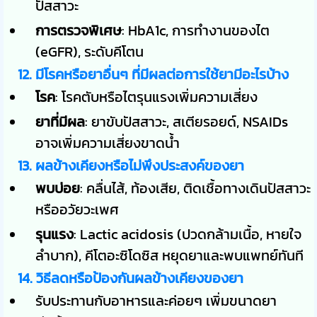
ปัสสาวะ
การตรวจพิเศษ
: HbA1c, การทำงานของไต
(eGFR), ระดับคีโตน
12. มีโรคหรือยาอื่นๆ ที่มีผลต่อการใช้ยามีอะไรบ้าง
โรค
: โรคตับหรือไตรุนแรงเพิ่มความเสี่ยง
ยาที่มีผล
: ยาขับปัสสาวะ, สเตียรอยด์, NSAIDs
อาจเพิ่มความเสี่ยงขาดน้ำ
13. ผลข้างเคียงหรือไม่พึงประสงค์ของยา
พบบ่อย
: คลื่นไส้, ท้องเสีย, ติดเชื้อทางเดินปัสสาวะ
หรืออวัยวะเพศ
รุนแรง
: Lactic acidosis (ปวดกล้ามเนื้อ, หายใจ
ลำบาก), คีโตอะซิโดซิส หยุดยาและพบแพทย์ทันที
14. วิธีลดหรือป้องกันผลข้างเคียงของยา
รับประทานกับอาหารและค่อยๆ เพิ่มขนาดยา