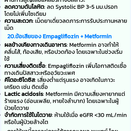
ลดความดันโลหิต
: ลด Systolic BP 3-5 มม.ปรอท
โดยไม่เพิ่มโซเดียม
ความสะดวก
: เม็ดยาเดี่ยวลดภาระการรับประทานหลาย
เม็ด
20.ข้อเสียของ Empagliflozin + Metformin
ผลข้างเคียงทางเดินอาหาร
: Metformin อาจทำให้
คลื่นไส้, ท้องเสีย, หรือปวดท้อง โดยเฉพาะในช่วงเริ่ม
ใช้
ความเสี่ยงติดเชื้อ
: Empagliflozin เพิ่มโอกาสติดเชื้อ
ทางเดินปัสสาวะหรืออวัยวะเพศ
คีโตอะซิโดซิส
: เสี่ยงต่ำแต่รุนแรง อาจเกิดในภาวะ
เครียด เช่น ติดเชื้อ
Lactic acidosis
: Metformin มีความเสี่ยงหายากแต่
ร้ายแรง (อ่อนเพลีย, หายใจลำบาก) โดยเฉพาะในผู้
ป่วยไตวาย
จำกัดการใช้ในไตวาย
: ห้ามใช้เมื่อ eGFR <30 mL/min
หรือในผู้ป่วยล้างไต