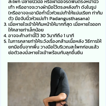
สะโพก ปลายนิ้วมือ หรือฝ่ามือจรดพื้นตรงหน้านิ้ว
เท้า หรืออาจจะวางฝ่ามือไว้ตรงหลังเท้า ดังในรูป
(หรืออาจจะเอามือกำนิ้วหัวแม่เท้าให้แน่นเรียก ท่าก้ม
ตัว มือจับนิ้วหัวแม่เท้า
Padangusthasana
)
เมื่อหายใจเข้าให้ก้มหน้าให้มากที่สุด เมื่อหายใจออก
ให้คลายท่าเล็กน้อย
อาจจะค้างท่านี้ไว้ 30 วินาทีถึง 1 นาที
ในการคลายท่าให้ระวังเรื่องกล้ามเนื้อหลัง วิธีการให้
ยกมือขึ้นจากพื้น วางมือไว้บริเวณสะโพกก่อนแล้ว
ย่อตัวลงนั่งหายใจเข้าพร้อมกับลุกขึ้นยืน