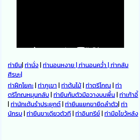
ท่ายืน
|
ท่านั่ง
|
ท่านอนหงาย |
ท่านอนคว่ำ |
ท่ากลับ
ศีรษะ|
ท่าฝึกโยคะ
|
ท่าภูเขา
|
ท่าต้นไม้
|
ท่าตรีโกณ
|
ท่า
ตรีโกณหมุนกลับ
|
ท่ายืนก้มตัวมือวางบนพื้น
|
ท่าเก้าอี้
|
ท่านักเต้นรำประยุกต์
|
ท่ายืนแยกขายืดลำตัว
|
ท่า
นักรบ
|
ท่ายืนขาเดียวตัวที
|
ท่าอินทรีย์
|
ท่ามือไขว้หลัง