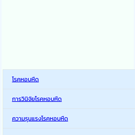
โรคหอบหืด
การวินิจัยโรคหอบหืด
ความรุนแรงโรคหอบหืด