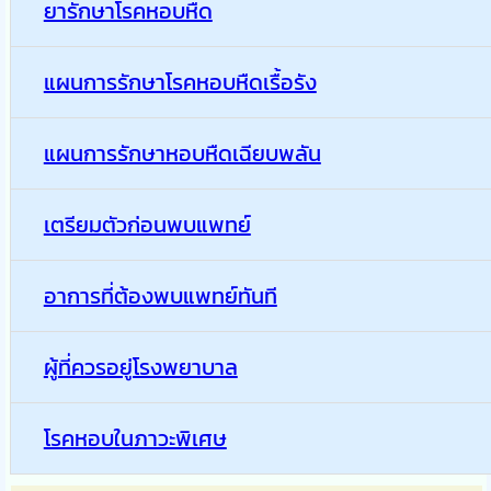
ยารักษาโรคหอบหืด
แผนการรักษาโรคหอบหืดเรื้อรัง
แผนการรักษาหอบหืดเฉียบพลัน
เตรียมตัวก่อนพบแพทย์
อาการที่ต้องพบแพทย์ทันที
ผู้ที่ควรอยู่โรงพยาบาล
โรคหอบในภาวะพิเศษ