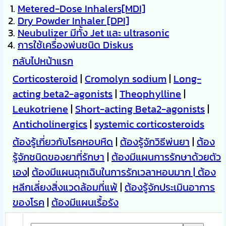
Metered-Dose Inhalers[MDI]
Dry Powder Inhaler [DPI]
Neubulizer มีทั้ง Jet และ ultrasonic
การใช้เครื่องพ่นชนิด Diskus
กลับไปหน้าแรก
Corticosteroid
|
Cromolyn sodium
|
Long-
acting beta2-agonists
|
Theophylline
|
Leukotriene
|
Short-acting Beta2-agonists
|
Anticholinergics
|
systemic corticosteroids
ต้องรู้เกี่ยวกับโรคหอบหืด
|
ต้องรู้จักวิธีพ่นยา
|
ต้อง
รู้จักชนิดของยาที่รักษา
|
ต้องมีแผนการรักษาด้วยตัว
เอง
|
ต้องมีแผนฉุกเฉินในการรักเวลาหอบมาก |
ต้อง
หลีกเลี่ยงสิ่งแวดล้อมที่แพ้
|
ต้องรู้จักประเมินอาการ
ของโรค
|
ต้องมีแผนเรื้อรัง