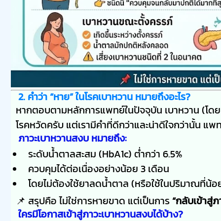
2. คำว่า “หาย” ในโรคเบาหวาน หมายถึงอะไร?
หากตอบตามหลักการแพทย์ในปัจจุบัน เบาหวาน (โดยเฉพ
โรคหวัดครับ แต่เรามีคำที่ดีกว่าและน่าดีใจกว่านั้น แพท
ภาวะเบาหวานสงบ หมายถึง:
ระดับน้ำตาลสะสม (HbA1c) ต่ำกว่า 6.5%
ควบคุมได้ต่อเนื่องอย่างน้อย 3 เดือน
โดยไม่ต้องใช้ยาลดน้ำตาล (หรือใช้ในปริมาณที่น้
📌 สรุปคือ ไม่ใช่การหายขาด แต่เป็นการ
“กลับเข้าสู่
ใครมีโอกาสเข้าสู่ภาวะเบาหวานสงบได้บ้าง?