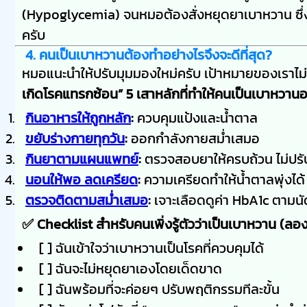
(Hypoglycemia) จนหมอต้องสั่งหยุดยาเบาหวาน ซึ่งน
ครับ
4. คนเป็นเบาหวานต้องทำอย่างไรจึงจะดีที่สุด?
หมอแนะนำให้ปรับมุมมองใหม่ครับ เป้าหมายของเราไม่ใ
เกิดโรคแทรกซ้อน”
5 เสาหลักที่ทำให้คนเป็นเบาหวานอย
กินอาหารให้ถูกหลัก
:
ควบคุมแป้งและน้ำตาล
ขยับร่างกายทุกวัน
:
ออกกำลังกายสม่ำเสมอ
กินยาตามแผนแพทย์
:
ตรวจสอบยาให้ครบถ้วน ไม่ปร
นอนให้พอ ลดเครียด
:
ความเครียดทำให้น้ำตาลพุ่งได้
ตรวจติดตามสม่ำเสมอ
:
เจาะเลือดดูค่า HbA1c ตามนั
✅ Checklist สำหรับคนเพิ่งรู้ตัวว่าเป็นเบาหวาน (ลอ
[ ] ฉันเข้าใจว่าเบาหวานเป็นโรคที่ควบคุมได้
[ ] ฉันจะไม่หยุดยาเองโดยเด็ดขาด
[ ] ฉันพร้อมที่จะค่อยๆ ปรับพฤติกรรมทีละขั้น