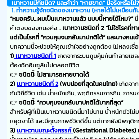
เบาหวานมีกี่ชนิด? และคำว่า "หายขาด" มีจริงหรือไม่
1. ทำความรู้จักชนิดของเบาหวาน (หายได้ไม่เหมือนกั
“หมอครับ…ผมเป็นเบาหวานแล้ว แบบนี้หายได้ไหม?”
นี
คำตอบของหมอคือ…
เบาหวานชนิดที่ 2 “ไม่ใช่โรคที่
แต่เป็นโรคที่ “ควบคุมจนกลับมาปกติได้” และบางคนเข้
บทความนี้จะช่วยให้คุณเข้าใจอย่างถูกต้อง ไม่หลงเชื
1)
เบาหวานชนิดที่ 1
เกิดจากระบบภูมิคุ้มกันทำลายเซลล์ตั
ต้องฉีดอินซูลินไปตลอดชีวิต
👉
ชนิดนี้: ไม่สามารถหายขาดได้
2)
เบาหวานชนิดที่ 2
(พบบ่อยที่สุดในคนไทย)
เกิดจาก
กับวิถีชีวิต เช่น น้ำหนักเกิน, พฤติกรรมการกิน, ก
👉
ชนิดนี้: “ควบคุมจนกลับมาปกติได้มากที่สุด”
สำหรับผู้ที่เป็นเบาหวานชนิดนี้มาไม่นาน น้ำหนักตัว
หยุดยาได้ และมีคุณภาพชีวิตดีขึ้น แต่หากยังมีพฤติ
3)
เบาหวานขณะตั้งครรภ์
(Gestational Diabetes)
เ