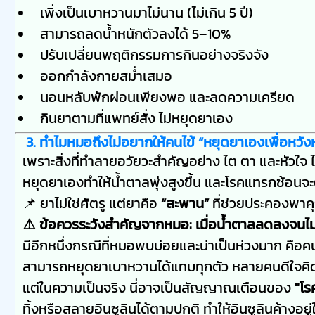
เพิ่งเป็นเบาหวานมาไม่นาน (ไม่เกิน 5 ปี)
สามารถลดน้ำหนักตัวลงได้ 5–10%
ปรับเปลี่ยนพฤติกรรมการกินอย่างจริงจัง
ออกกำลังกายสม่ำเสมอ
นอนหลับพักผ่อนเพียงพอ และลดความเครียด
กินยาตามที่แพทย์สั่ง ไม่หยุดยาเอง
3. ทำไมหมอถึงไม่อยากให้คนไข้ “หยุดยาเองเพื่อหวั
เพราะสิ่งที่ทำลายอวัยวะสำคัญอย่าง ไต ตา และหัวใจ ไ
หยุดยาเองทำให้น้ำตาลพุ่งสูงขึ้น และโรคแทรกซ้อนจะตา
📌 ยาไม่ใช่ศัตรู แต่ยาคือ
“สะพาน”
ที่ช่วยประคองพาค
⚠️ ข้อควรระวังสำคัญจากหมอ: เมื่อน้ำตาลลดลงจนไม่ต้
มีอีกหนึ่งกรณีที่หมอพบบ่อยและน่าเป็นห่วงมาก คือค
สามารถหยุดยาเบาหวานได้แทบทุกตัว หลายคนดีใจคิ
แต่ในความเป็นจริง นี่อาจเป็นสัญญาณเตือนของ
"โร
ทิ้งหรือสลายอินซูลินได้ตามปกติ ทำให้อินซูลินค้างอย