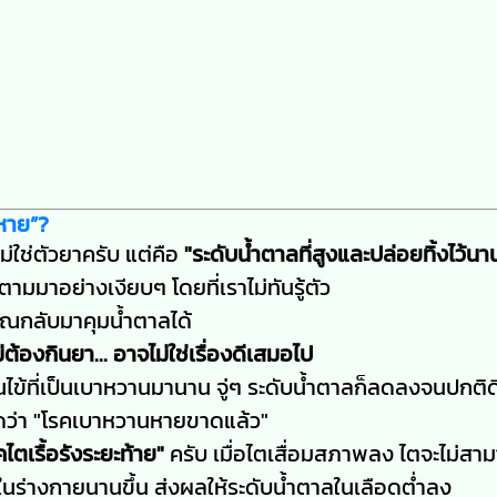
งหาย”?
ม่ใช่ตัวยาครับ แต่คือ
"ระดับน้ำตาลที่สูงและปล่อยทิ้งไว้นา
มมาอย่างเงียบๆ โดยที่เราไม่ทันรู้ตัว
ุณกลับมาคุมน้ำตาลได้
องกินยา... อาจไม่ใช่เรื่องดีเสมอไป
นไข้ที่เป็นเบาหวานมานาน จู่ๆ ระดับน้ำตาลก็ลดลงจนปกติด
ดว่า "โรคเบาหวานหายขาดแล้ว"
คไตเรื้อรังระยะท้าย"
ครับ เมื่อไตเสื่อมสภาพลง ไตจะไม่สา
ู่ในร่างกายนานขึ้น ส่งผลให้ระดับน้ำตาลในเลือดต่ำลง