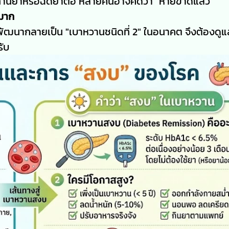
ะทานยาหรือฉีดยาต่อ หลายคนอาจคิดว่า "หายขาดแล้ว"
งมาก
จะพัฒนากลายเป็น "เบาหวานชนิดที่ 2" ในอนาคต จึงต้องดูแล
ับ