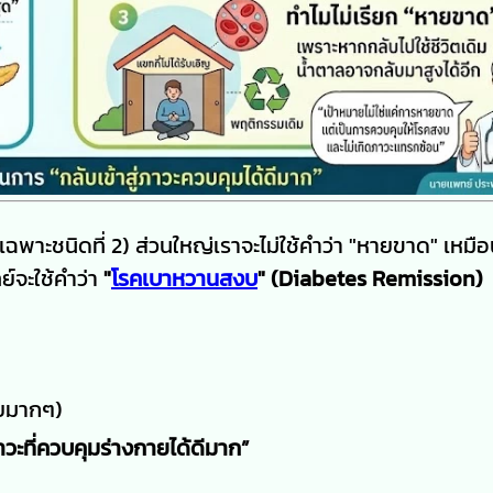
าะชนิดที่ 2) ส่วนใหญ่เราจะไม่ใช้คำว่า "หายขาด" เหมื
ย์จะใช้คำว่า
"
โรคเบาหวานสงบ
" (Diabetes Remission)
อยมากๆ)
ภาวะที่ควบคุมร่างกายได้ดีมาก”