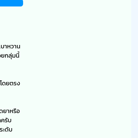
งเบาหวาน
ยกลุ่มนี้
นธ์โดยตรง
ลดยาหรือ
กครับ
ระดับ