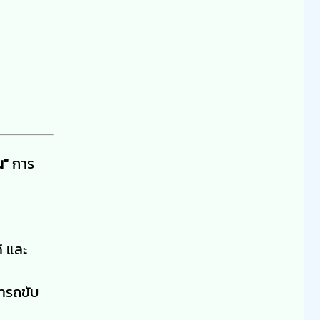
น"
การ
ี และ
มารถขับ