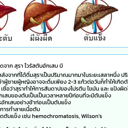
จาก สุรา ไวรัสตับอักเสบ บี
หลังจากที่ได้ดื่มสุราเป็นปริมาณมากมาในระยะเสลาหนึ่ง ปร
ว่าผู้ชายผู้หญิงอาจจะดื่มเพียง 2-3 แก้วต่อวันก็ทำให้เกิดต
ง เชื่อว่าสุราทำให้การสันดาปของโปรตีน ไขมัน และ แป้งผิด
ักเสบของตับเป็นเป็นเวลาหลายปีก่อนที่จะมีตับแข็ง
ารอักเสบอย่างช้าก่อนเป็นตับแข็ง
ีการทำลายเนื้อตับ
กิดตับแข็ง เช่น hemochromatosis, Wilson's