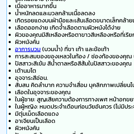
เบื่ออาหารมากขึ้น
น้ำหนักลดและมวลกล้ามเนื้อลดลง
เกิดรอยแดงบนฝ่ามือและเส้นเลือดขนาดเล็กคล้าย
เลือดออกง่าย เกิดจ้ำเลือดตามผิวหนังได้ง่าย
ผิวของคุณมีสีเหลืองหรือตาขาวสีเหลืองหรือที่เรีย
ผิวหนังคัน
อาการบวม
(บวมน้ำ) ที่ขา เท้า และข้อเท้า
การสะสมของของเหลวในท้อง / ช่องท้องของคุณ น้ำใ
ปัสสาวะสีเข้ม สีน้ำตาลหรือสีส้มในปัสสาวะของคุณ
เต้านมโต
อุจจาระสีอ่อน.
สับสน คิดลำบาก ความจำเสื่อม บุคลิกภาพเปลี่ยนไ
เลือดในอุจจาระของคุณ
ในผู้ชาย: สูญเสียความต้องการทางเพศ หน้าอกขย
ในผู้หญิง: หมดประจำเดือนก่อนวัยอันควร (ไม่มีประ
มีตุ่มเม็ดเลือดแดง
อาเจียนเป็นเลือด
ผิวหนังคัน