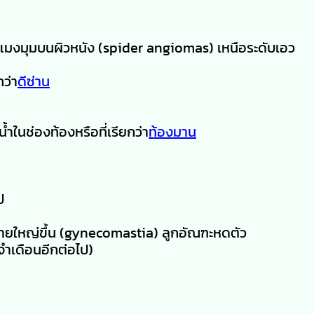
แมงมุมบนผิวหนัง (spider angiomas) เหนือระดับเอว
กว่า
ดีซ่าน
นช่องท้องหรือที่เรียกว่า
ท้องมาน
ป
ายใหญ่ขึ้น (gynecomastia) ลูกอัณฑะหดตัว
จำเดือนอีกต่อไป)