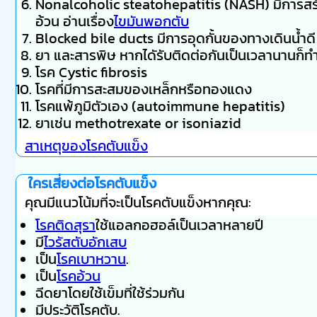
Nonalcoholic steatohepatitis (NASH) มีการสร้า
อ้วน อ่านเรื่อง
ไขมันพอกตับ
Blocked bile ducts มีการอุดกั้นของทางเดินน้ำดี 
ยา และสารพิษ หากไดัรับติดต่อกันเป็นเวลานานก็ทำ
โรค Cystic fibrosis
โรคที่มีการสะสมของเหล็กหรือทองแดง
โรคแพ้ภูมิตัวเอง (autoimmune hepatitis)
ยาเช่น methotrexate or isoniazid
สาเหตุของโรคตับแข็ง
ใครเสี่ยงต่อโรคตับแข็ง
คุณมีแนวโน้มที่จะเป็นโรคตับแข็งหากคุณ:
โรคติดสุรา
ใช้แอลกอฮอล์เป็นเวลาหลายปี
มี
ไวรัสตับอักเสบ
เป็น
โรคเบาหวาน
.
เป็น
โรคอ้วน
ฉีดยาโดยใช้เข็มที่ใช้ร่วมกัน
มีประวัติโรคตับ.