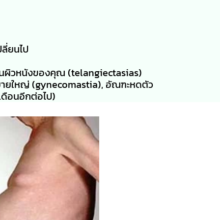
ลี่ยนไป
นผิวหนังของคุณ (telangiectasias)
ยายใหญ่ (gynecomastia), อัณฑะหดตัว
เดือนอีกต่อไป)