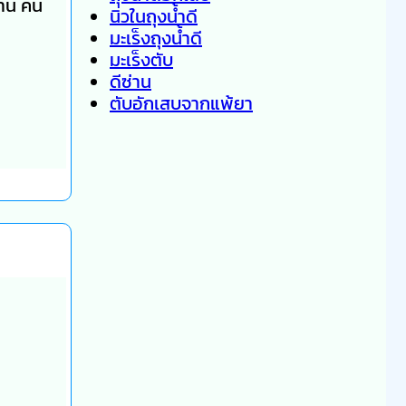
วาน คน
นิ่วในถุงน้ำดี
มะเร็งถุงน้ำดี
มะเร็งตับ
ดีซ่าน
ตับอักเสบจากแพ้ยา