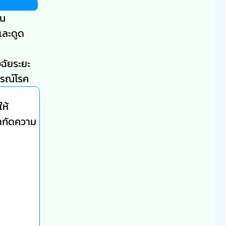
ัน
และดูด
จฉัยระยะ
กรณ์โรค
ห้
จำกัดความ