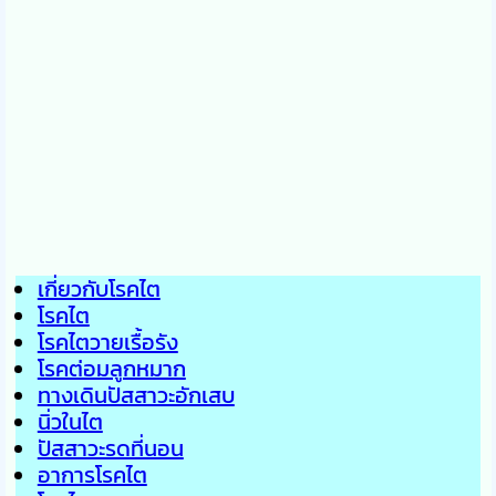
เกี่ยวกับโรคไต
โรคไต
โรคไตวายเรื้อรัง
โรคต่อมลูกหมาก
ทางเดินปัสสาวะอักเสบ
นิ่วในไต
ปัสสาวะรดที่นอน
อาการโรคไต