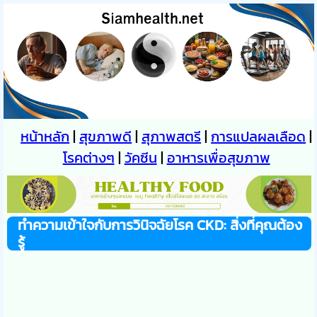
หน้าหลัก
|
สุขภาพดี
|
สุภาพสตรี
|
การแปลผลเลือด
|
โรคต่างๆ
|
วัคซีน
|
อาหารเพื่อสุขภาพ
ทำความเข้าใจกับการวินิจฉัยโรค CKD: สิ่งที่คุณต้อง
รู้