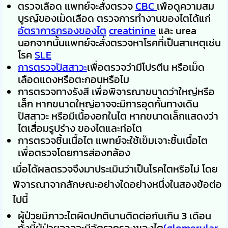
ตรวจเลือด แพทย์จะสั่งตรวจ
CBC
เพือดูความสม
บูรญ์ของเม็ดเลือด ตรวจการทำงานของไตได้แก่
อัตราการกรองของไต
creatinine
และ urea
นอกจากนั้นแพทย์จะสั่งตรวจหาโรคที่เป็นสาเหตุเช่น
โรค
SLE
การตรวจปัสสาวะ
เพื่อตรวจว่ามีโปรตีน หรือเม็ด
เลือดแดงหรือตะกอนหรือไม
การตรวจทางรังสี เพื่อพิจารณาขนาดว่าใหญ่หรือ
เล็ก หากขนาดใหญ่อาจจะมีการอุดกั้นทางเดิน
ปัสสาวะ หรือมีเนื้องอกในไต หากขนาดเล็กแสดงว่า
ไตเสื่อมรูปร่าง ของไตและท่อไต
การตรวจชิ้นเนื้อไต แพทย์จะใช้เข็มเจาะชิ้นเนื้อไต
เพื่อตรวจโดยการส่องกล้อง
เมื่อได้ผลตรวจจึงมาประเมินว่าเป็นโรคไตหรือไม่ โดย
พิจารณาจากลักษณะอย่างใดอย่างหนึ่งในสองข้อต่อ
ไปนี้
ผู้ป่วยมีภาวะไตผิดปกตินานติดต่อกันเกิน 3 เดือน
ทั้งนี้ผู้ป่วยอาจจะมีอัตรากรองของไต
(glomerular