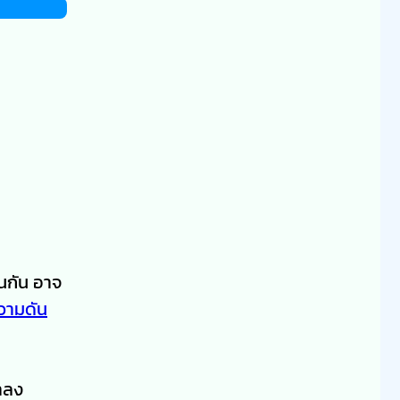
อนกัน อาจ
วามดัน
้าลง