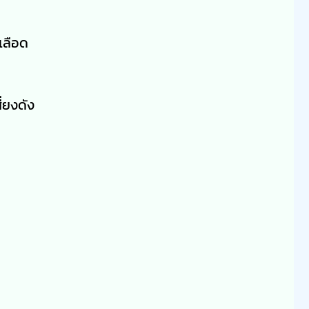
เลือด
ี่ยงดัง