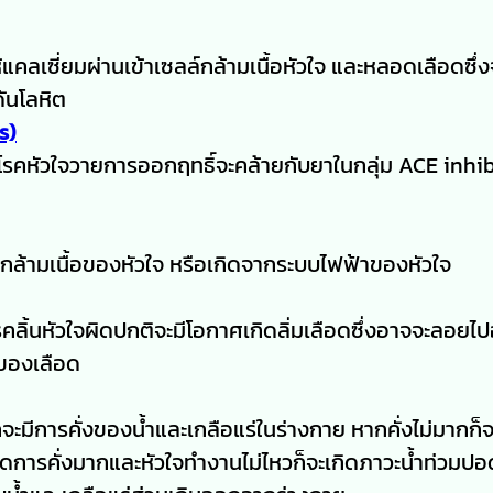
แคลเซี่ยมผ่านเข้าเซลล์กล้ามเนื้อหัวใจ และหลอดเลือดซึ่ง
ันโลหิต
s)
โรคหัวใจวายการออกฤทธิ์จะคล้ายกับยาในกลุ่ม ACE inhib
ากกล้ามเนื้อของหัวใจ หรือเกิดจากระบบไฟฟ้าของหัวใจ
ือมีโรคลิ้นหัวใจผิดปกติจะมีโอกาศเกิดลิ่มเลือดซึ่งอาจจะลอยไป
วของเลือด
กจะมีการคั่งของน้ำและเกลือแร่ในร่างกาย หากคั่งไม่มากก็จ
ิดการคั่งมากและหัวใจทำงานไม่ไหวก็จะเกิดภาวะน้ำท่วมปอ