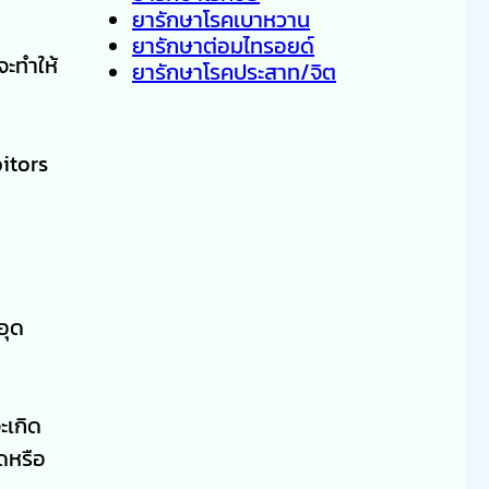
ยารักษาโรคเบาหวาน
ยารักษาต่อมไทรอยด์
จะทำให้
ยารักษาโรคประสาท/จิต
itors
อุด
ะเกิด
ดหรือ