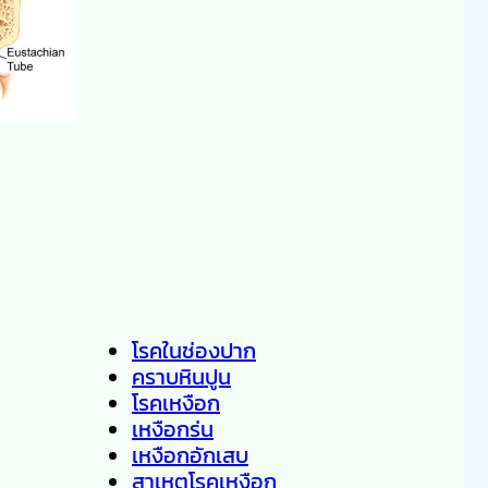
โรคในช่องปาก
คราบหินปูน
โรคเหงือก
เหงือกร่น
เหงือกอักเสบ
สาเหตุโรคเหงือก