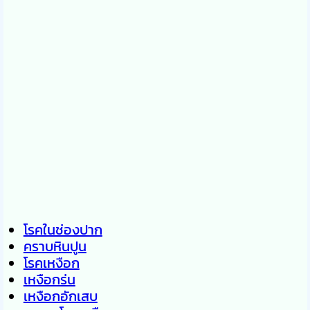
โรคในช่องปาก
คราบหินปูน
โรคเหงือก
เหงือกร่น
เหงือกอักเสบ