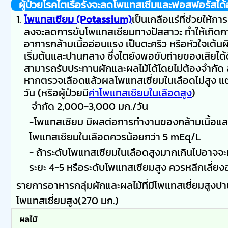
ผู้ป่วยโรคไตเรื้อรังจะลดโพแทสเซี่มและ
ฟอสฟอรัส
ได
โพแทสเซียม (Potassium)
เป็นเกลือแร่ที่ช่วยให
ลงจะลดการขับโพแทสเซียมทางปัสสาวะ ทำให้เกิด
อาการกล้ามเนื้ออ่อนแรง เป็นตะคริว หรือหัวใจเต้นผิด
เริ่มต้นและปานกลาง ซึ่งไตยังพอขับถ่ายของเสียไ
สามารถรับประทานผักและผลไม้ได้โดยไม่ต้องจำกัด ส
หากตรวจเลือดแล้วผลโพแทสเซี่ยมในเลือดไม่สูง แต่สำ
วัน (หรือผู้ป่วยมี
ค่าโพแทสเซียมในเลือดสูง
)
จำกัด 2,000-3,000 มก./วัน
-โพแทสเซียม มีผลต่อการทำงานของกล้ามเนื้อและห
โพแทสเซียมในเลือดควรน้อยกว่า 5 mEq/L
- ถ้าระดับโพแทสเซียมในเลือดสูงมากเกินไปอาจจะทำให
ระยะ 4-5 หรือระดับโพแทสเซียมสูง ควรหลีกเลี่ยง
รายการอาหารกลุ่มผักและผลไม้ที่มีโพแทสเซี่ยมสูงป
โพแทสเซี่ยมสูง(270 มก.)
ผลไม้