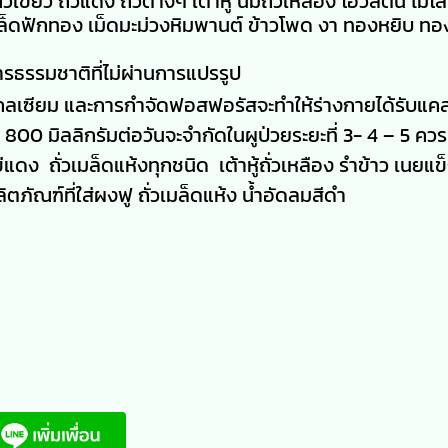
เขียว ถั่วแดง ถั่วต่างๆ เต้าหู้ นมถั่วเหลือง โอวัลติน ไมโล
น เมล็ดฟักทอง เม็ดมะม่วงหิมพานต์ ข้าวโพด งา ทองหยิบ 
ารธรรมชาติที่ไม่ผ่านการแปรรูป
คลเซียม และการกำจัดฟอสฟอรัสจะทำให้ร่างกายได้รับแค
00 มิลลิกรัมต่อวันจะจำกัดในผูป่วยระยะที่ 3- 4 – 5 ควรเ
 ถั่วเมล็ดแห้งทุกชนิด เต้าหู้ถั่วเหลือง รำข้าว เนยแข
ตภัณฑ์ที่ใส่ผงฟู ถั่วเมล็ดแห้ง น้ำอัดลมสีดำ