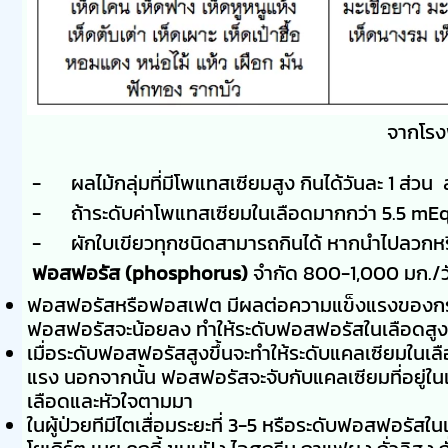
จากโรง
- ผลไม้กลุ่มที่มีโพแทสเซียมสูง กินได้วันละ 1 ส่วน ส่
- ถ้าระดับค่าโพแทสเซียมในเลือดมากกว่า 5.5 mEq
- ผักใบเขียวทุกชนิดสามารถกินได้ หากนำไปลวกหร
ฟอสฟอรัส (phosphorus)
จำกัด 800-1,000 มก./ว
ฟอสฟอรัสหรือฟอสเฟต มีผลต่อความแข็งแรงของกระดูก
ฟอสฟอรัสจะน้อยลง ทำให้ระดับฟอสฟอรัสในเลือดสูงข
เมื่อระดับฟอสฟอรัสสูงขึ้นจะทำให้ระดับแคลเซียมในเ
แรง นอกจากนั้น ฟอสฟอรัสจะจับกับแคลเซียมที่อยู่ใน
เลือดและหัวใจตามมา
ในผู้ป่วยทีมีไตเสื่อมระยะที่ 3-5 หรือระดับฟอสฟอรัสใ