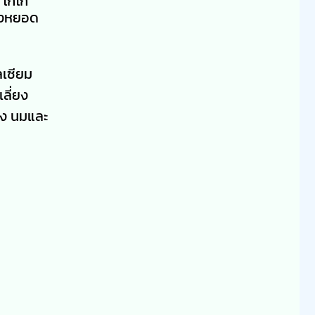
 โกโก้
ทองหยอด
ลเซียม
ลี่ยง
็ง นมและ