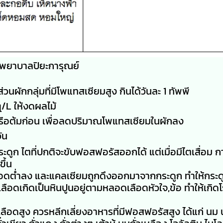
พยาบาลปิยะการุณย์
วนผักกลุ่มที่มีโพแทสเซียมสูง กินได้วันละ 1 ทัพพี
/L ให้งดผลไม้
ือต้มก่อน เพื่อลดปริมาณโพแทสเซียมในผักลง
ัน
 ไตที่ปกติจะขับฟอสฟอรัสออกได้ แต่เมื่อมีไตเสื่อม ก
ึ้น
ลือดต่ำลง และแคลเซียมถูกดึงออกมาจากกระดูก ทำให้กระดู
เลือดเกิดเป็นหินปูนอยู่ตามหลอดเลือดหัวใจ,ข้อ ทำให้เก
นเลือดสูง ควรหลีกเลี่ยงอาหารที่มีฟอสฟอรัสสูง ได้แก่ นม 