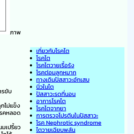
ภาพ
เกี่ยวกับโรคไต
โรคไต
โรคไตวายเรื้อรัง
โรคต่อมลูกหมาก
ทางเดินปัสสาวะอักเสบ
นิ่วในไต
ารขับ
ปัสสาวะรดที่นอน
อาการโรคไต
กไม่แข็ง
โรคไตจากยา
ิดโรคหลอด
การตรวจโปรตีนในปัสสาวะ
โรค Nephrotic syndrome
นมเปรี้ยว
ไตวายเฉียบพลัน