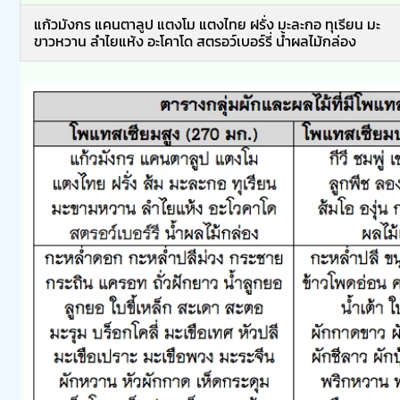
แก้วมังกร แคนตาลูป แตงโม แตงไทย ฝรั่ง มะละกอ ทุเรียน มะ
ขาวหวาน ลำไยแห้ง อะโคาโด สตรอว์เบอร์รี่ น้ำผลไม้กล่อง