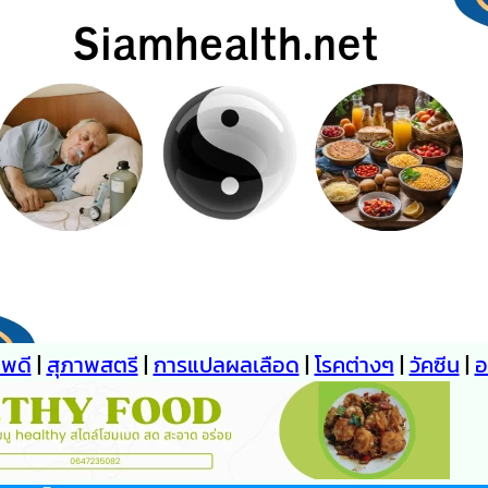
าพดี
|
สุภาพสตรี
|
การแปลผลเลือด
|
โรคต่างๆ
|
วัคซีน
|
อ