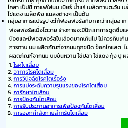
โยเกิร์ต เนย คุกกี้ ขนมปัง ไอศกรีม กาแฟผง ถั่วลิสง ถั่ว
โคลา เป๊ปซี่ กาแฟใส่นม เบียร์ น้ำแร่ เมล็ดทานตะวั
ไข่แดง เมล็ดพืช แมลงต่างๆ เป็นต้น
กลุ่มอาหารแปรรูป จะให้ฟอสฟอรัสที่มากกว่ากลุ่มอาห
ฟอสฟอรัสเมื่อไตวาย ร่างกายจะมีปัญหาการดูดซึมแ
น้อยและมีฟอสฟอรัสในเลือดมากเกินไป ไม่ควรกินเกิน 8
การทาน นม ผลิตภัณฑ์จากนมทุกชนิด ช็อคโกแลต ไข่แดง
ผลิตภัณฑ์จากนม นมข้นหวาน ไข่ปลา ไข่แดง กุ้ง ปู ผลิ
โรคไตเสื่อม
อาการโรคไตเสื่อม
การวินิจฉัยโรคไตเรื้อรัง
การแบ่งระดับความรุนแรงของโรคไตเสื่อม
การักษาไตเสื่อม
การป้องกันไตเสื่อม
การรับประทานอาหารเพื่อป้องกันไตเสื่อม
การออกกำลังกายสำหรับไตเสื่อม