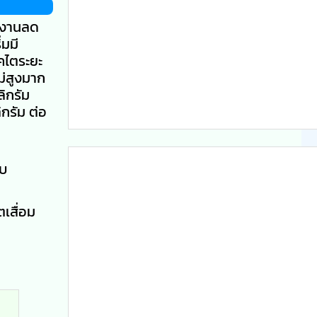
ทำงานลด
ิ่มมี
รคไตระยะ
ม่สูงมาก
ิกรัม
ิกรัม ต่อ
ับ
ตเสื่อม