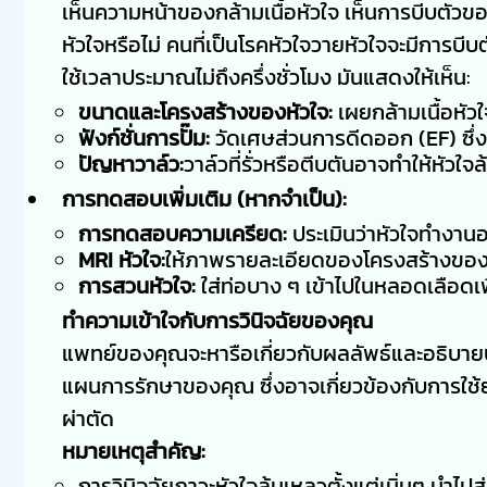
เห็นความหน้าของกล้ามเนื้อหัวใจ เห็นการบีบตัวของ
หัวใจหรือไม่ คนที่เป็นโรคหัวใจวายหัวใจจะมีการบีบ
ใช้เวลาประมาณไม่ถึงครึ่งชั่วโมง มันแสดงให้เห็น:
ขนาดและโครงสร้างของหัวใจ:
เผยกล้ามเนื้อหัว
ฟังก์ชั่นการปั๊ม:
วัดเศษส่วนการดีดออก (EF) ซึ่ง
ปัญหาวาล์ว:
วาล์วที่รั่วหรือตีบตันอาจทำให้หัวใจ
การทดสอบเพิ่มเติม (หากจำเป็น):
การทดสอบความเครียด:
ประเมินว่าหัวใจทำงาน
MRI หัวใจ:
ให้ภาพรายละเอียดของโครงสร้างของ
การสวนหัวใจ:
ใส่ท่อบาง ๆ เข้าไปในหลอดเลือดเ
ทำความเข้าใจกับการวินิจฉัยของคุณ
แพทย์ของคุณจะหารือเกี่ยวกับผลลัพธ์และอธิบายป
แผนการรักษาของคุณ ซึ่งอาจเกี่ยวข้องกับการใช้ย
ผ่าตัด
หมายเหตุสำคัญ:
การวินิจฉัยภาวะหัวใจล้มเหลวตั้งแต่เนิ่นๆ นำไปสู