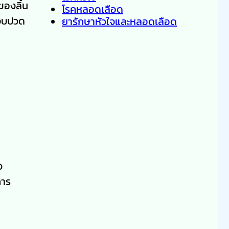
ของลิ้น
โรคหลอดเลือด
เจ็บปวด
ยารักษาหัวใจและหลอดเลือด
ง
การ