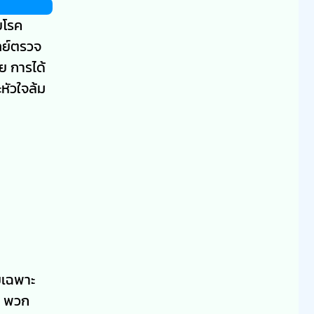
ยโรค
ทย์ตรวจ
ย การได้
ะหัวใจล้ม
ยเฉพาะ
ิต พวก