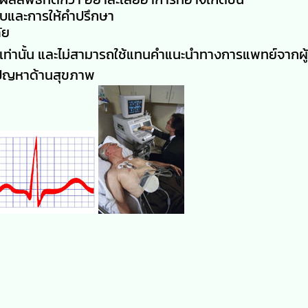
บและการให้คำปรึกษา
ัย
มูลเท่านั้น และไม่สามารถใช้แทนคำแนะนำทางการแพทย์จากผู้
บปัญหาด้านสุขภาพ