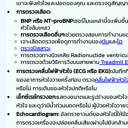
เขาจะฟังหัวใจและปอดของคุณ และตรวจดูสั
การตรวจเลือด:
BNP หรือ NT-proBNP:
ฮอร์โมนเหล่านี้จะเพิ่มขึ
หัวใจล้มเหลว
การตรวจเลือดอื่นๆ:
ช่วยตรวจสอบการทำงานของ
เจาะเลือดตรวจเพื่อดูการทำงานของ
ตับ
และ
ไต
ตรวจปัสสาวะ
การตรวจทางนิวเคลีย Radionuclide ventriculo
การตรวจด้วยวิธีการวิ่งบนสายพาน
Treadmil E
การตรวจคลื่นไฟฟ้าหัวใจ (ECG หรือ EKG):
บันทึก
ของอาการหัวใจวายครั้งก่อน ตรวจ
คลื่นไฟฟ้าหัวใ
หรือไม่ การเต้นของหัวใจปกติหรือไม
เอ็กซ์เรย์ทรวงอก:
แสดงขนาดและรูปร่างของหัวใจ 
หัวใจ และดูว่ามีน้ำท่วมบอดหรือไม่ ผู้ป่วยหัวใจวา
Echocardiogram:
อัลตราซาวนด์ของหัวใจนี้ให้ข้อ
การตรวจเครื่องจะปล่อยคลื่นเสียงผ่านไปยังกล้ามเน