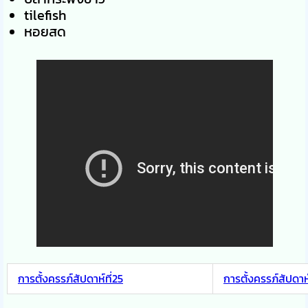
tilefish
หอยสด
การตั้งครรภ์สัปดาห์ที่25
การตั้งครรภ์สัปดาห์