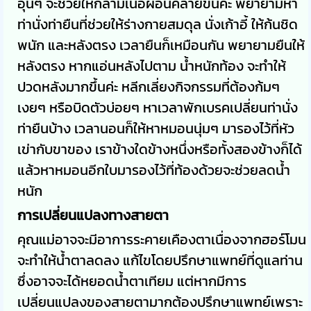
อุ่นๆ จะช่วยให้กล้ามเนื้อผ่อนคลายขึ้นค่ะ พยายามหา
ท่านั่งท่ายืนที่ช่วยให้ร่างกายสมดุล นั่งเก้าอี้ ให้ก้นชิด
พนัก และหลังตรง เวลายืนก็เหมือนกัน พยายามยืนให้
หลังตรง หากแอ่นหลังไปตาม น้ำหนักท้อง จะทำให้
ปวดหลังมากขึ้นค่ะ หลีกเลี่ยงกิจกรรมที่ต้องก้มๆ
เงยๆ หรือบิดตัวบ่อยๆ หาเวลาพักเบรคเปลี่ยนท่านั่ง
ท่ายืนบ้าง เวลานอนก็ให้หาหมอนนุ่มๆ มารองไว้ที่หัว
เข่ากับขาของ เราข้างใดข้างหนึ่งหรือทั้งสองข้างก็ได้
แล้วหาหมอนอีกใบมารองไว้ที่ท้องด้วยจะช่วยลดน้ำ
หนัก
การเปลี่ยนแปลงทางสายตา
คุณแม่อาจจะมีอาการระคายเคืองตาเนื่องจากฮอร์โมน
จะทำให้น้ำตาลดลง แก้ไขโดยปรึกษาแพทย์ที่ดูแลท่าน
ซึ่งอาจจะได้หยอดน้ำตาเทียม แต่หากมีการ
เปลี่ยนแปลงของสายตามากต้องปรึกษาแพทย์เพราะ