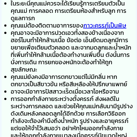
ในระยะนี้คุณแม่ควรจะได้เรียนรู้การเตรียมตัวเป็น
คุณแม่ การคลอด การเตรียมห้องสำหรับลูก การ
ดูแลทารก
คุณแม่ต้องติดตามอาการของ
ภาวะครรภ์เป็นพิษ
คุณอาจจะมีอาการปวดเอวทั้งสองข้างเนื่องจาก
ฮอร์โมนทำให้กล้ามเนื้อ ข้อต่อ เอ็นยึดมดลูกมีการ
ขยายเพื่อเตียมตัวคลอด และจากมดลูกและน้ำหนัก
ที่เพิ่มทำให้กล้ามเนื้อต้องทำงานเพิ่มขึ้น ดังนั้นการ
นั่งการเดิน การยกของหนักจะต้องทำให้ถูก
สุขลักษณะ
คุณแม่ยังคงมีอาการตกขาวแต่ไม่มีกลิ่น หาก
ตกขาวเป็นสีขาวข้น หรือสีเหลืองให้ปรึกษาแพทย์
อาจจะมีอาการปัสสาวะเร็ดเมื่อเวลาไอหรือจาม
การออกกำลังกายระหว่างตั้งครรภ์ ส่งผลดีใน
ระหว่างการคลอด และช่วยให้คุณแม่กลับมามีรูปร่าง
ดังเดิมหลังคลอดลูกได้อีกด้วย การเลือกวิธีออก
กำลังจะต้องคำนึงถึงน้ำหนัก รูปร่างและอายุครรภ์
แต่ขอให้จำไว้เสมอว่า อย่าหักโหมออกกำลังกาย
และให้ออกกำลังกายเบาลงเมื่อครรภ์มีขนาดใหญ่