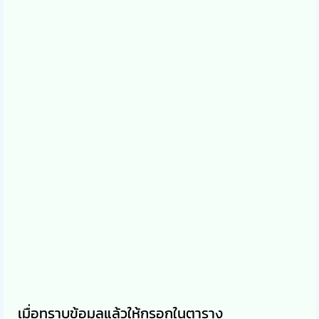
เมื่อทราบข้อมูลแล้วให้กรอกในตาราง