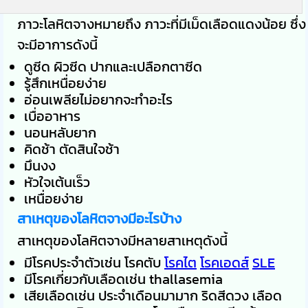
ภาวะโลหิตจางหมายถึง ภาวะที่มีเม็ดเลือดแดงน้อย ซึ่ง
จะมีอาการดังนี้
ดูซีด ผิวซีด ปากและเปลือกตาซีด
รู้สึกเหนื่อยง่าย
อ่อนเพลียไม่อยากจะทำอะไร
เบื่ออาหาร
นอนหลับยาก
คิดช้า ตัดสินใจช้า
มึนงง
หัวใจเต้นเร็ว
เหนื่อยง่าย
สาเหตุของโลหิตจางมีอะไรบ้าง
สาเหตุของโลหิตจางมีหลายสาเหตุดังนี้
มีโรคประจำตัวเช่น โรคตับ
โรคไต
โรคเอดส์
SLE
มีโรคเกี่ยวกับเลือดเช่น thallasemia
เสียเลือดเช่น ประจำเดือนมามาก ริดสีดวง เลือด