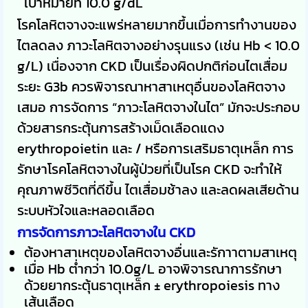
เป้าหมายที่ 10.0 g/dL
โรคโลหิตจางจะแพร่หลายมากขึ้นเมื่อการทำงานของ
ไตลดลง ภาวะโลหิตจางอย่างรุนแรง (เช่น Hb < 10.0
g/L) เนื่องจาก CKD เป็นเรื่องผิดปกติก่อนไตเสื่อม
ระยะ G3b ควรพิจารณาหาสาเหตุอื่นของโลหิตจาง
เสมอ การจัดการ “ภาวะโลหิตจางในไต” มักจะประกอบ
ด้วยสารกระตุ้นการสร้างเม็ดเลือดแดง
erythropoietin และ / หรือการเสริมธาตุเหล็ก การ
รักษาโรคโลหิตจางในผู้ป่วยที่เป็นโรค CKD จะทำให้
คุณภาพชีวิตที่ดีขึ้น ไตเสื่อมช้าลง และลดผลเสียด้าน
ระบบหัวใจและหลอดเลือด
การจัดการภาวะโลหิตจางใน CKD
ต้องหาสาเหตุของโลหิตจางอื่นและรักาาตามสาเหตุ
เมื่อ Hb ต่ำกว่า 10.0g/L อาจพิจารณาการรักษา
ด้วยยากระตุ้นธาตุเหล็ก ± erythropoiesis ทาง
เส้นเลือด