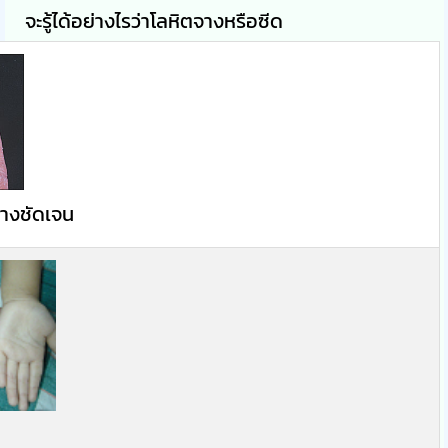
จะรู้ได้อย่างไรว่าโลหิตจางหรือซีด
่างชัดเจน