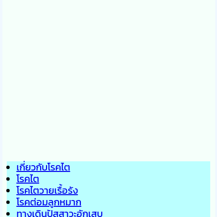
เกี่ยวกับโรคไต
โรคไต
โรคไตวายเรื้อรัง
โรคต่อมลูกหมาก
ทางเดินปัสสาวะอักเสบ