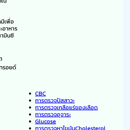
กใน
ีเพื่อ
าะอาหาร
ามินซี
ต
ทรอยด์
CBC
การตรวจปัสสาวะ
การตรวจเกลือแร่ของเลือด
การตรวจอุจาระ
Glucose
การตรวจหาไขมันCholesterol