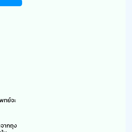
พทย์จะ
าจากถุง