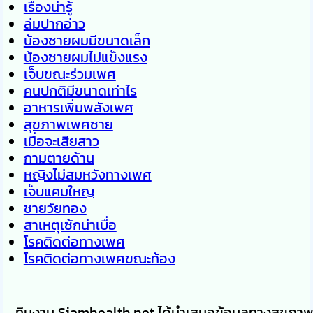
เรื่องน่ารู้
ล่มปากอ่าว
น้องชายผมมีขนาดเล็ก
น้องชายผมไม่แข็งแรง
เจ็บขณะร่วมเพศ
คนปกติมีขนาดเท่าไร
อาหารเพิ่มพลังเพศ
สุขภาพเพศชาย
เมื่อจะเสียสาว
กามตายด้าน
หญิงไม่สมหวังทางเพศ
เจ็บแคมใหญ
ชายวัยทอง
สาเหตุเซ้กน่าเบื่อ
โรคติดต่อทางเพศ
โรคติดต่อทางเพศขณะท้อง
ทีมงาน Siamhealth.net ได้นำเสนอข้อมูลทางสุขภา