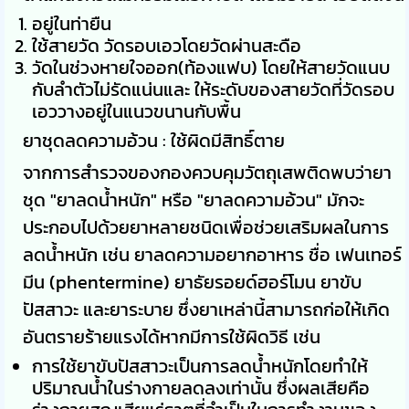
อยู่ในท่ายืน
ใช้สายวัด วัดรอบเอวโดยวัดผ่านสะดือ
วัดในช่วงหายใจออก(ท้องแฟบ) โดยให้สายวัดแนบ
กับลำตัวไม่รัดแน่นและ ให้ระดับของสายวัดที่วัดรอบ
เอววางอยู่ในแนวขนานกับพื้น
ยาชุดลดความอ้วน : ใช้ผิดมีสิทธิ์ตาย
จากการสำรวจของกองควบคุมวัตถุเสพติดพบว่ายา
ชุด "ยาลดน้ำหนัก" หรือ "ยาลดความอ้วน" มักจะ
ประกอบไปด้วยยาหลายชนิดเพื่อช่วยเสริมผลในการ
ลดน้ำหนัก เช่น ยาลดความอยากอาหาร ชื่อ เฟนเทอร์
มีน (phentermine) ยาธัยรอยด์ฮอร์โมน ยาขับ
ปัสสาวะ และยาระบาย ซึ่งยาเหล่านี้สามารถก่อให้เกิด
อันตรายร้ายแรงได้หากมีการใช้ผิดวิธี เช่น
การใช้ยาขับปัสสาวะเป็นการลดน้ำหนักโดยทำให้
ปริมาณน้ำในร่างกายลดลงเท่านั้น ซึ่งผลเสียคือ