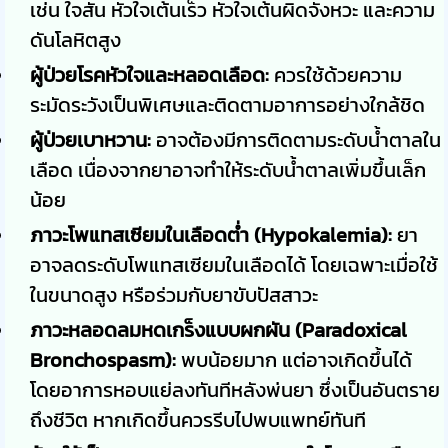
เช่น ใจสั่น หัวใจเต้นเร็ว หัวใจเต้นผิดจังหวะ และความ
ดันโลหิตสูง
ผู้ป่วยโรคหัวใจและหลอดเลือด:
ควรใช้ด้วยความ
ระมัดระวังเป็นพิเศษและติดตามอาการอย่างใกล้ชิด
ผู้ป่วยเบาหวาน:
อาจต้องมีการติดตามระดับน้ำตาลใน
เลือด เนื่องจากยาอาจทำให้ระดับน้ำตาลเพิ่มขึ้นเล็ก
น้อย
ภาวะโพแทสเซียมในเลือดต่ำ (Hypokalemia):
ยา
อาจลดระดับโพแทสเซียมในเลือดได้ โดยเฉพาะเมื่อใช้
ในขนาดสูง หรือร่วมกับยาขับปัสสาวะ
ภาวะหลอดลมหดเกร็งแบบผกผัน (Paradoxical
Bronchospasm):
พบน้อยมาก แต่อาจเกิดขึ้นได้
โดยอาการหอบแย่ลงทันทีหลังพ่นยา ซึ่งเป็นอันตราย
ถึงชีวิต หากเกิดขึ้นควรรีบไปพบแพทย์ทันที