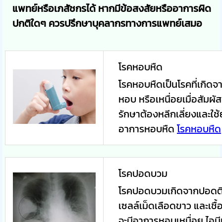
แพทย์หรือเภสัชกรได้ หากมีข้อสงสัยหรืออาการผิด
ปกติใดๆ ควรปรึกษาบุคลากรทางการแพทย์เสมอ
โรคหอบหืด
โรคหอบหืดเป็นโรคที่เกิดจ
หอบ หรือเหนื่อยเมื่อสัมผั
รักษาต้องหลีกเลี่ยงและใช
อาการหอบหืด
โรคหอบหืด
โรคปอดบวม
โรคปอดบวมเกิดจากปอดติดเ
เซลล์เม็ดเลือดขาว และเชื้
จะมีอาการหอบเหนื่อย ไอมีเ