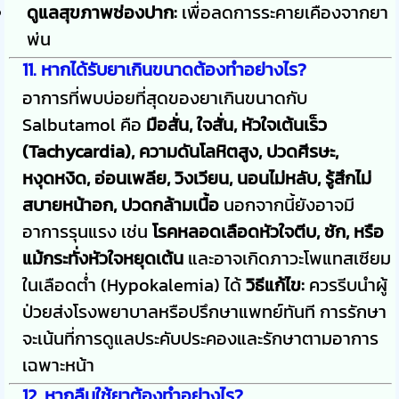
ดูแลสุขภาพช่องปาก:
เพื่อลดการระคายเคืองจากยา
พ่น
11. หากได้รับยาเกินขนาดต้องทำอย่างไร?
อาการที่พบบ่อยที่สุดของยาเกินขนาดกับ
Salbutamol คือ
มือสั่น, ใจสั่น, หัวใจเต้นเร็ว
(Tachycardia), ความดันโลหิตสูง, ปวดศีรษะ,
หงุดหงิด, อ่อนเพลีย, วิงเวียน, นอนไม่หลับ, รู้สึกไม่
สบายหน้าอก, ปวดกล้ามเนื้อ
นอกจากนี้ยังอาจมี
อาการรุนแรง เช่น
โรคหลอดเลือดหัวใจตีบ, ชัก, หรือ
แม้กระทั่งหัวใจหยุดเต้น
และอาจเกิดภาวะโพแทสเซียม
ในเลือดต่ำ (Hypokalemia) ได้
วิธีแก้ไข:
ควรรีบนำผู้
ป่วยส่งโรงพยาบาลหรือปรึกษาแพทย์ทันที การรักษา
จะเน้นที่การดูแลประคับประคองและรักษาตามอาการ
เฉพาะหน้า
12. หากลืมใช้ยาต้องทำอย่างไร?