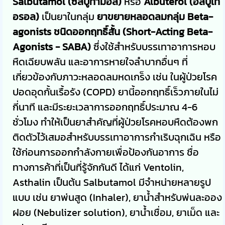
Salbutamol (ซัลบูทามอล)
หรือ
Albuterol (อัลบูเท
อรอล)
เป็นยาในกลุ่ม
ยาขยายหลอดลมกลุ่ม Beta-
agonists ชนิดออกฤทธิ์สั้น (Short-Acting Beta-
Agonists - SABA)
ซึ่งใช้สำหรับบรรเทาอาการหอบ
หืดเฉียบพลัน และอาการหายใจลำบากอื่นๆ ที่
เกี่ยวข้องกับภาวะหลอดลมหดเกร็ง เช่น ในผู้ป่วยโรค
ปอดอุดกั้นเรื้อรัง (COPD) ยานี้ออกฤทธิ์เร็วภายในไม่
กี่นาที และมีระยะเวลาการออกฤทธิ์ประมาณ 4-6
ชั่วโมง ทำให้เป็นยาสำคัญที่ผู้ป่วยโรคหอบหืดต้องพก
ติดตัวไว้เสมอสำหรับบรรเทาอาการกำเริบฉุกเฉิน หรือ
ใช้ก่อนการออกกำลังกายเพื่อป้องกันอาการ ชื่อ
ทางการค้าที่เป็นที่รู้จักกันดี ได้แก่ Ventolin,
Asthalin เป็นต้น Salbutamol มีจำหน่ายหลายรูป
แบบ เช่น ยาพ่นสูด (Inhaler), ยาน้ำสำหรับพ่นละออง
ฝอย (Nebulizer solution), ยาน้ำเชื่อม, ยาเม็ด และ