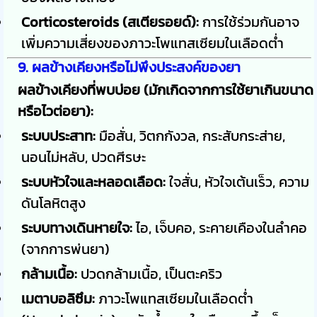
Corticosteroids (สเตียรอยด์):
การใช้ร่วมกันอาจ
เพิ่มความเสี่ยงของภาวะโพแทสเซียมในเลือดต่ำ
9. ผลข้างเคียงหรือไม่พึงประสงค์ของยา
ผลข้างเคียงที่พบบ่อย (มักเกิดจากการใช้ยาเกินขนาด
หรือไวต่อยา):
ระบบประสาท:
มือสั่น, วิตกกังวล, กระสับกระส่าย,
นอนไม่หลับ, ปวดศีรษะ
ระบบหัวใจและหลอดเลือด:
ใจสั่น, หัวใจเต้นเร็ว, ความ
ดันโลหิตสูง
ระบบทางเดินหายใจ:
ไอ, เจ็บคอ, ระคายเคืองในลำคอ
(จากการพ่นยา)
กล้ามเนื้อ:
ปวดกล้ามเนื้อ, เป็นตะคริว
เมตาบอลิซึม:
ภาวะโพแทสเซียมในเลือดต่ำ