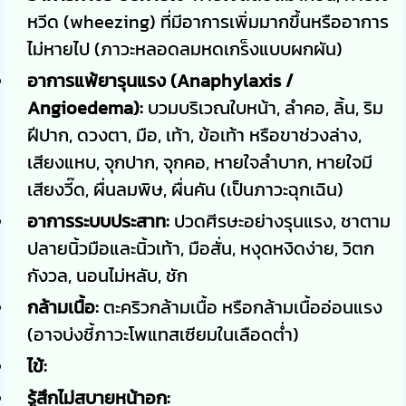
หวีด (wheezing) ที่มีอาการเพิ่มมากขึ้นหรืออาการ
ไม่หายไป (ภาวะหลอดลมหดเกร็งแบบผกผัน)
อาการแพ้ยารุนแรง (Anaphylaxis /
Angioedema):
บวมบริเวณใบหน้า, ลำคอ, ลิ้น, ริม
ฝีปาก, ดวงตา, มือ, เท้า, ข้อเท้า หรือขาช่วงล่าง,
เสียงแหบ, จุกปาก, จุกคอ, หายใจลำบาก, หายใจมี
เสียงวี๊ด, ผื่นลมพิษ, ผื่นคัน (เป็นภาวะฉุกเฉิน)
อาการระบบประสาท:
ปวดศีรษะอย่างรุนแรง, ชาตาม
ปลายนิ้วมือและนิ้วเท้า, มือสั่น, หงุดหงิดง่าย, วิตก
กังวล, นอนไม่หลับ, ชัก
กล้ามเนื้อ:
ตะคริวกล้ามเนื้อ หรือกล้ามเนื้ออ่อนแรง
(อาจบ่งชี้ภาวะโพแทสเซียมในเลือดต่ำ)
ไข้:
รู้สึกไม่สบายหน้าอก: