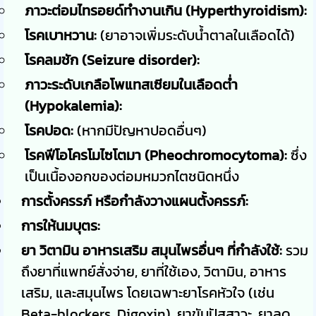
ภาวะต่อมไทรอยด์ทำงานเกิน (Hyperthyroidism):
โรคเบาหวาน:
(ยาอาจเพิ่มระดับน้ำตาลในเลือดได้)
โรคลมชัก (Seizure disorder):
ภาวะระดับเกลือโพแทสเซียมในเลือดต่ำ
(Hypokalemia):
โรคปอด:
(หากมีปัญหาปอดอื่นๆ)
โรคฟีโอโครโมไซโตมา (Pheochromocytoma):
ซึ่ง
เป็นเนื้องอกของต่อมหมวกไตชนิดหนึ่ง
การตั้งครรภ์ หรือกำลังวางแผนตั้งครรภ์:
การให้นมบุตร:
ยา วิตามิน อาหารเสริม สมุนไพรอื่นๆ ที่กำลังใช้:
รวม
ถึงยาที่แพทย์สั่งจ่าย, ยาที่ใช้เอง, วิตามิน, อาหาร
เสริม, และสมุนไพร โดยเฉพาะยาโรคหัวใจ (เช่น
Beta-blockers, Digoxin), ยาขับปัสสาวะ, ยาลด