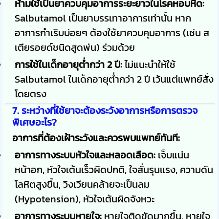
ห้ามใช้เป็นยาควบคุมอาการระยะยาวในโรคหอบหืด:
Salbutamol เป็นยาบรรเทาอาการเท่านั้น หาก
อาการกำเริบบ่อยๆ ต้องใช้ยาควบคุมอาการ (เช่น ส
เตียรอยด์ชนิดสูดพ่น) ร่วมด้วย
การใช้ในเด็กอายุต่ำกว่า 2 ปี:
ไม่แนะนำให้ใช้
Salbutamol ในเด็กอายุต่ำกว่า 2 ปี เว้นแต่แพทย์สั่ง
โดยตรง
7. ระหว่างที่ใช้ยาจะต้องระวังอาการหรือการตรวจ
พิเศษอะไร?
อาการที่ต้องเฝ้าระวังและควรพบแพทย์ทันที:
อาการทางระบบหัวใจและหลอดเลือด:
เจ็บแน่น
หน้าอก, หัวใจเต้นเร็วผิดปกติ, ใจสั่นรุนแรง, ความดัน
โลหิตสูงขึ้น, วิงเวียนคล้ายจะเป็นลม
(Hypotension), หัวใจเต้นผิดจังหวะ
อาการทางระบบหายใจ:
หายใจติดขัดมากขึ้น, หายใจ