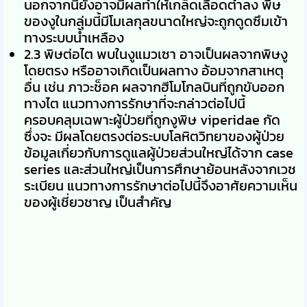
นอกจากนี้ยังอาจมีผลทําให้เกล็ดเลือดตํ่าลง พิษ
ของงูในกลุ่มนี้มีโมเลกุลขนาดใหญ่จะถูกดูดซึมเข้า
ทางระบบนํ้าเหลือง
2.3 พิษต่อไต พบในงูแมวเซา อาจเป็นผลจากพิษงู
โดยตรง หรืออาจเกิดเป็นผลทาง อ้อมจากสาเหตุ
อื่น เช่น ภาวะช็อค ผลจากฮีโมโกลบินที่ถูกขับออก
ทางไต แนวทางการรักษาที่จะกล่าวต่อไปนี้
ครอบคลุมเฉพาะผู้ป่วยที่ถูกงูพิษ viperidae กัด
ซึ่งจะ มีผลโดยตรงต่อระบบโลหิตวิทยาของผู้ป่วย
ข้อมูลเกี่ยวกับการดูแลผู้ป่วยส่วนใหญ่ได้จาก case
series และส่วนใหญ่เป็นการศึกษาย้อนหลังจากเวช
ระเบียน แนวทางการรักษาต่อไปนี้จึงอาศัยความเห็น
ของผู้เชี่ยวชาญ เป็นสําคัญ