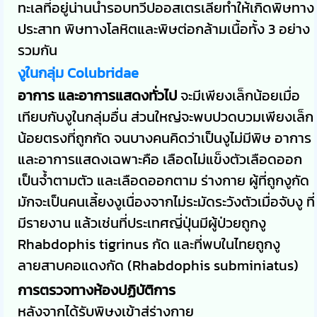
ทะเลที่อยู่น่านน้ำรอบทวีปออสเตรเลียทำให้เกิดพิษทาง
ประสาท พิษทางโลหิตและพิษต่อกล้ามเนื้อทั้ง 3 อย่าง
รวมกัน
งูในกลุ่ม Colubridae
อาการ และอาการแสดงทั่วไป
จะมีเพียงเล็กน้อยเมื่อ
เทียบกับงูในกลุ่มอื่น ส่วนใหญ่จะพบปวดบวมเพียงเล็ก
น้อยตรงที่ถูกกัด จนบางคนคิดว่าเป็นงูไม่มีพิษ อาการ
และอาการแสดงเฉพาะคือ เลือดไม่แข็งตัวเลือดออก
เป็นจ้ำตามตัว และเลือดออกตาม ร่างกาย ผู้ที่ถูกงูกัด
มักจะเป็นคนเลี้ยงงูเนื่องจากไม่ระมัดระวังตัวเมื่อจับงู ที่
มีรายงาน แล้วเช่นที่ประเทศญี่ปุ่นมีผู้ป่วยถูกงู
Rhabdophis tigrinus กัด และที่พบในไทยถูกงู
ลายสาบคอแดงกัด (Rhabdophis subminiatus)
การตรวจทางห้องปฏิบัติการ
หลังจากได้รับพิษงูเข้าสู่ร่างกาย