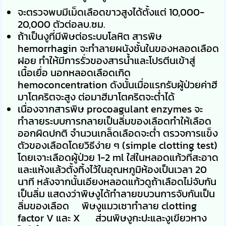
จะตรวจพบมีเม็ดเลือดขาวสูงได้ตั้งแต่ 10,000-
20,000 ตัวต่อลบ.ซม.
ถ้าเป็นงูที่มีพิษต่อระบบโลหิต สารพิษ
hemorrhagin จะทำลายผนังชั้นในของหลอดเลือด
ฝอย ทำให้มีการรั่วของสารน้ำและโปรตีนเข้าสู่
เนื้อเยื่อ นอกหลอดเลือดเกิด
hemoconcentration ดังนั้นเมื่อแรกรับผู้ป่วยค่าฮี
มาโตคริตจะสูง ต่อมาฮีมาโตคริตจะต่ำได้
เนื่องจากสารพิษ procoagulant enzymes จะ
ทำลายระบบการกลายเป็นลิ่มของเลือดทำให้เลือด
ออกผิดปกติ จำนวนเกล็ดเลือดจะต่ำ ตรวจการแข็ง
ตัวของเลือดโดยวิธีง่าย ๆ (simple clotting test)
โดยเจาะเลือดผู้ป่วย 1-2 ml ใส่ในหลอดแก้วที่สะอาด
และแห้งแล้วตั้งทิ้งไว้ในอุณหภูมิห้องเป็นเวลา 20
นาที หลังจากนั้นเอียงหลอดแก้วดูถ้าเลือดไม่จับกัน
เป็นลิ่ม แสดงว่าพิษงูได้ทำลายขบวนการจับกันเป็น
ลิ่มของเลือด พิษงูแมวเซาทำลาย clotting
factor V และ X ส่วนพิษงูกะปะและงูเขียวหาง