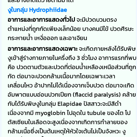
งูในกลุ่ม Hydrophiidae
อาการและอาการแสดงทั่วไป
จะมีปวดบวมตรง
ตำแหน่งที่ถูกกัดเพียงเล็กน้อย บางคนมีไข้ ปวดศีรษะ
กระหายน้ำ เหงื่อออก และอาเจียน
อาการและอาการแสดงเฉพาะ
จะเกิดภายหลังได้รับพิษ
งูเข้าสู่ร่างกายภายในครึ่งถึง 3 ชั่วโมง อาการแรกที่พบ
คือ ปวดตามตัวและปวดที่ต่อมน้ำเหลืองเหนือส่วนที่ถูก
กัด ต่อมาจะปวดกล้ามเนื้อมากโดยเฉพาะเวลา
เคลื่อนไหว อ้าปากไม่ได้เนื่องจากเจ็บปวด ต่อมาจะเกิด
อัมพาตแบบอ่อนปวกเปียก (flaccid paralysis) คล้าย
กับได้รับพิษงูในกลุ่ม Elapidae ปัสสาวะจะมีสีดำ
เนื่องจากมี myoglobin ไปอุดใน tubule ของไต โป
ตัสเซียมในเลือดจะสูงเนื่องจากเกิดการทำลายของ
กล้ามเนื้อซึ่งเป็นต้นเหตุให้หัวใจเต้นไม่เป็นจังหวะ งู