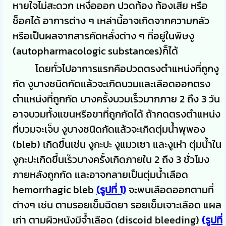
หายใจไม่สะดวก เหงื่อออก ปวดท้อง ท้องเสีย หรือ
ช็อคได้ อาการต่าง ๆ เหล่านี้อาจเกิดจากความกลัว
หรือเป็นผลจากสารคัดหลั่งต่าง ๆ ที่อยู่ในพิษงู
(autopharmacologic substances)ก็ได้
โดยทั่วไปอาการแรกคือปวดตรงตำแหน่งที่ถูกงู
กัด งูบางชนิดกัดแล้วจะเกิดบวมและเลือดออกตรง
ตำแหน่งที่ถูกกัด บางครั้งบวมเร็วมากภาย 2 ถึง 3 วัน
อาจบวมทั้งแขนหรือขาที่ถูกกัดได้ ถ้ากดตรงตำแหน่ง
ที่บวมจะเจ็บ งูบางชนิดกัดแล้วจะเกิดตุ่มน้ำพุพอง
(bleb) เกิดขึ้นเช่น งูกะปะ งูแมวเซา และงูเห่า ตุ่มน้ำใน
งูกะปะเกิดขึ้นเร็วบางครั้งเกิดภายใน 2 ถึง 3 ชั่วโมง
ภายหลังถูกกัด และอาจกลายเป็นตุ่มน้ำเลือด
hemorrhagic bleb
(รูปที่ 1)
จะพบเลือดออกตามที่
ต่างๆ เช่น ตามรอยเข็มฉีดยา รอยเข็มเจาะเลือด แผล
เก่า ตามผิวหนังมีจ้ำเลือด (discoid bleeding)
(รูปที่