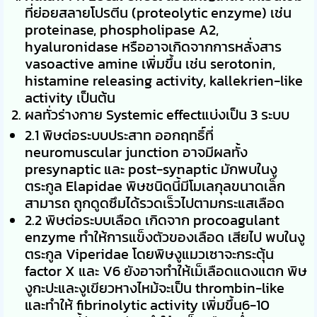
ที่ย่อยสลายโปรตีน (proteolytic enzyme) เช่น
proteinase, phospholipase A2,
hyaluronidase หรืออาจเกิดจากการหลั่งสาร
vasoactive amine เพิ่มขึ้น เช่น serotonin,
histamine releasing activity, kallekrien-like
activity เป็นต้น
ผลทั่วร่างกาย Systemic effectแบ่งเป็น 3 ระบบ
2.1 พิษต่อระบบประสาท ออกฤทธิ์ที่
neuromuscular junction อาจมีผลทั้ง
presynaptic และ post-synaptic มักพบในงู
ตระกูล Elapidae พิษชนิดนี้มีโมเลกุลขนาดเล็ก
สามารถ ถูกดูดซึมได้รวดเร็วไปตามกระแสเลือด
2.2 พิษต่อระบบเลือด เกิดจาก procoagulant
enzyme ทำให้การแข็งตัวของเลือด เสียไป พบในงู
ตระกูล Viperidae โดยพิษงูแมวเซาจะกระตุ้น
factor X และ V6 ยังอาจทำให้เม็เลือดแดงแตก พิษ
งูกะปะและงูเขียวหางไหม้จะเป็น thrombin-like
และทําให้ fibrinolytic activity เพิ่มขึ้น6-10