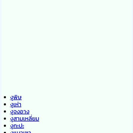
งูพิษ
งูเห่า
งูจงอาง
งูสามเหลี่ยม
งูกะปะ
งูแมวเซา