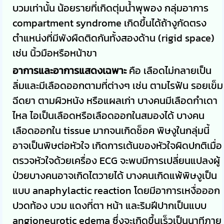
บวมเท่านั้น น้อยรายที่เกิดตุ่มน้ำพุพอง กลุ่มอาการ
compartment syndrome เกิดขึ้นได้ถ้างูกัดตรง
ตำแหน่งที่มีพังผืดติดกันทั้งสองด้าน (rigid space)
เช่น นิ้วมือหรือหน้าขา
อาการและอาการแสดงเฉพาะ
คือ เลือดไม่กลายเป็น
ลิ่มและมีเลือดออกตามที่ต่างๆ เช่น ตามไรฟัน รอยเข็ม
ฉีดยา ตามผิวหนัง หรือแผลเก่า บางคนมีเลือดกำเดา
ไหล ไอเป็นเลือดหรือเลือดออกในสมองได้ บางคน
เลือดออกใน tissue มากจนเกิดช็อค พิษงูในกลุ่มนี้
อาจเป็นพิษต่อหัวใจ เกิดการเต้นของหัวใจผิดปกติเมื่อ
ตรวจหัวใจด้วยเครื่อง ECG จะพบมีการเปลี่ยนแปลงผู้
ป่วยบางคนอาจเกิดไตวายได้ บางคนเกิดแพ้พิษงูเป็น
แบบ anaphylactic reaction โดยมีอาการเหงื่อออก
ปวดท้อง บวม แดงที่ตา หน้า และริมฝีปากเป็นแบบ
angioneurotic edema ซึ่งจะเกิดขึ้นเร็วเป็นนาทีภาย