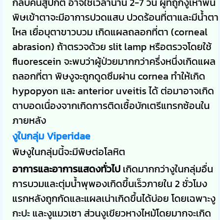
กลับคืนสู่ปกติ อาจใช้เวลานาน 2-7 วัน ผู้ที่ถูกงูเห่าพ่น
พิษเข้าตาจะมีอาการปวดแสบ ปวดร้อนที่ตาและมีน้ำตา
ไหล เยื่อบุตาขาวบวม เกิดแผลถลอกที่ตา (corneal
abrasion) ถ้าตรวจด้วย slit lamp หรือตรวจโดยใช้
fluorescein จะพบว่าผู้ป่วยมากกว่าครึ่งหนึ่งเกิดแผล
ถลอกที่ตา พิษงูจะถูกดูดซึมผ่าน cornea ทำให้เกิด
hypopyon และ anterior uveitis ได้ ต่อมาอาจเกิด
ตาบอดเนื่องจากเกิดการติดเชื้อบักเตรีแทรกซ้อนใน
ภายหลัง
งูในกลุ่ม Viperidae
พิษงูในกลุ่มนี้จะมีพิษต่อโลหิต
อาการและอาการแสดงทั่วไป
เกิดมากกว่างูในกลุ่มอื่น
การบวมและตุ่มน้ำพุพองเกิดขึ้นเร็วภายใน 2 ชั่วโมง
แรกหลังถูกกัดและแผลเน่าเกิดขึ้นได้บ่อย โดยเฉพาะงู
กะปะ และงูแมวเซา ส่วนงูเขียวหางไหม้โดยมากจะเกิด