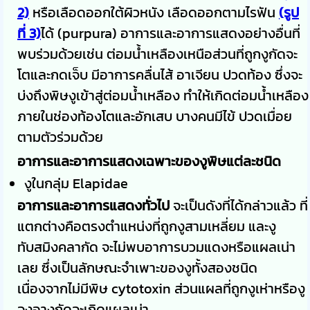
2)
หรือเลือดออกใต้ผิวหนัง เลือดออกตามไรฟัน
(รูป
ที่ 3)
ได้ (purpura) อาการและอาการแสดงอย่างอื่นที่
พบร่วมด้วยเช่น ต่อมน้ำเหลืองเหนือส่วนที่ถูกงูกัดจะ
โตและกดเจ็บ มีอาการคลื่นไส้ อาเจียน ปวดท้อง ซึ่งจะ
บ่งถึงพิษงูเข้าสู่ต่อมน้ำเหลือง ทำให้เกิดต่อมน้ำเหลือง
ภายในช่องท้องโตและอักเสบ บางคนมีไข้ ปวดเมื่อย
ตามตัวร่วมด้วย
อาการและอาการแสดงเฉพาะของงูพิษแต่ละชนิด
งูในกลุ่ม Elapidae
อาการและอาการแสดงทั่วไป
จะเป็นดังที่ได้กล่าวแล้ว ที่
แตกต่างคือตรงตำแหน่งที่ถูกงูสามเหลี่ยม และงู
ทับสมิงคลากัด จะไม่พบอาการบวมแดงหรือแผลเน่า
เลย ซึ่งเป็นลักษณะจำเพาะของงูทั้งสองชนิด
เนื่องจากไม่มีพิษ cytotoxin ส่วนแผลที่ถูกงูเห่าหรืองู
จงอางกัดจะเกิดแผลเน่า