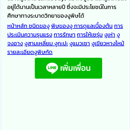
อยู่ได้นานเป็นเวลาหลายปี ซึ่งจะมีประโยชน์ในการ
ศึกษาทางระบาดวิทยาของงูพิษได้
หน้าหลัก
ชนิดของู
พิษของงู
การดูแลเบื้องต้น
การ
ประเมินความรุนแรง
การรักษา
การให้เซรุ่ม
งูเห่า
งู
จงอาง
งูสามเหลี่ยม
งูกะปะ
งูแมวเซา
งูเขียวหางไหม้
รายละเอียดงูพิษกัด