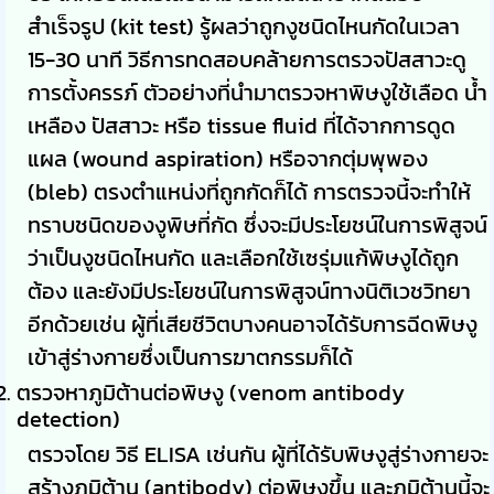
สำเร็จรูป (kit test) รู้ผลว่าถูกงูชนิดไหนกัดในเวลา
15-30 นาที วิธีการทดสอบคล้ายการตรวจปัสสาวะดู
การตั้งครรภ์ ตัวอย่างที่นำมาตรวจหาพิษงูใช้เลือด น้ำ
เหลือง ปัสสาวะ หรือ tissue fluid ที่ได้จากการดูด
แผล (wound aspiration) หรือจากตุ่มพุพอง
(bleb) ตรงตำแหน่งที่ถูกกัดก็ได้ การตรวจนี้จะทำให้
ทราบชนิดของงูพิษที่กัด ซึ่งจะมีประโยชน์ในการพิสูจน์
ว่าเป็นงูชนิดไหนกัด และเลือกใช้เซรุ่มแก้พิษงูได้ถูก
ต้อง และยังมีประโยชน์ในการพิสูจน์ทางนิติเวชวิทยา
อีกด้วยเช่น ผู้ที่เสียชีวิตบางคนอาจได้รับการฉีดพิษงู
เข้าสู่ร่างกายซึ่งเป็นการฆาตกรรมก็ได้
ตรวจหาภูมิต้านต่อพิษงู (venom antibody
detection)
ตรวจโดย วิธี ELISA เช่นกัน ผู้ที่ได้รับพิษงูสู่ร่างกายจะ
สร้างภูมิต้าน (antibody) ต่อพิษงูขึ้น และภูมิต้านนี้จะ