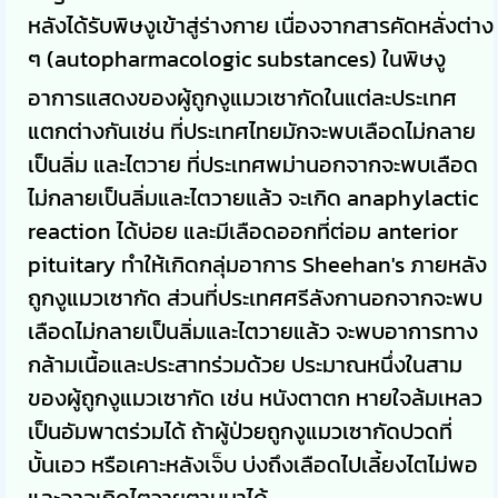
หลังได้รับพิษงูเข้าสู่ร่างกาย เนื่องจากสารคัดหลั่งต่าง
ๆ (autopharmacologic substances) ในพิษงู
อาการแสดงของผู้ถูกงูแมวเซากัดในแต่ละประเทศ
แตกต่างกันเช่น ที่ประเทศไทยมักจะพบเลือดไม่กลาย
เป็นลิ่ม และไตวาย ที่ประเทศพม่านอกจากจะพบเลือด
ไม่กลายเป็นลิ่มและไตวายแล้ว จะเกิด anaphylactic
reaction ได้บ่อย และมีเลือดออกที่ต่อม anterior
pituitary ทำให้เกิดกลุ่มอาการ Sheehan's ภายหลัง
ถูกงูแมวเซากัด ส่วนที่ประเทศศรีลังกานอกจากจะพบ
เลือดไม่กลายเป็นลิ่มและไตวายแล้ว จะพบอาการทาง
กล้ามเนื้อและประสาทร่วมด้วย ประมาณหนึ่งในสาม
ของผู้ถูกงูแมวเซากัด เช่น หนังตาตก หายใจล้มเหลว
เป็นอัมพาตร่วมได้ ถ้าผู้ป่วยถูกงูแมวเซากัดปวดที่
บั้นเอว หรือเคาะหลังเจ็บ บ่งถึงเลือดไปเลี้ยงไตไม่พอ
และอาจเกิดไตวายตามมาได้