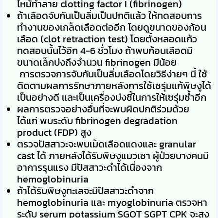
ไหม้ทำลาย clotting factor I (fibrinogen)
ถ้าเลือดจับกันเป็นลิ่มเป็นปกติแล้ว ให้ทดสอบการ
ทำงานของเกล็ดเลือดต่ออีก โดยดูขนาดของก้อน
เลือด (clot retraction test) โดยตั้งหลอดแก้ว
ทดสอบนั้นไว้อีก 4-6 ชั่วโมง ถ้าพบก้อนเลือดมี
ขนาดเล็กบ่งถึงจำนวน fibrinogen มีน้อย
การตรวจการจับกันเป็นลิ่มเลือดโดยวิธีง่ายๆ นี้ ใช้
ติดตามผลการรักษาภายหลังการใช้เซรุ่มแก้พิษงูได้
เป็นอย่างดี และเป็นเครื่องบ่งชี้ในการให้เซรุ่มซ้ำอีก
ผลการตรวจอย่างอื่นที่จะพบผิดปกติร่วมด้วย
ได้แก่ พบระดับ fibrinogen degradation
product (FDP) สูง
ตรวจปัสสาวะจะพบเม็ดเลือดแดงและ granular
cast ได้ ภายหลังได้รับพิษงูแมวเซา ผู้ป่วยบางคนมี
อาการรุนแรง มีปัสสาวะดำได้เนื่องจาก
hemoglobinuria
ถ้าได้รับพิษงูทะเลจะมีปัสสาวะดำจาก
hemoglobinuria และ myoglobinuria ตรวจหา
ระดับ serum potassium SGOT SGPT CPK จะสูง