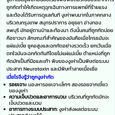
ถูกกัดทำให้เกิดเหตุฉุกเฉินทางการแพทย์ที่ร้ายแรง
และต้องได้รับการดูแลทันที งูเห่าพบมากในภาคกลาง
บริเวณกรุงเทพ สมุทรปราการ อยุธยา อ่างทอง
ลพบุรี มักอยู่ตามป่าและท้องนา ดังนั้นคนที่ถูกกัดบ่อย
คือชาวนา ลักษณะที่สำคัญของมันคือเมื่อโกรธมันจะ
แผ่แม่เบี้ย ชูคอสูงและฉกกัดอย่างรวดเร็ว ยกเว้นเมื่อ
ตกใจมันจะฉกกัดทันทีโดยไม่แผ่แม่เบี้ย ตำแหน่งที่ถูก
กัดมักเป็นที่มือและเท้า พิษของงูเห่าเป็นพิษต่อระบบ
ประสาท Neurotoxin และมีพิษทำลายเนื้อเยื่อ
เมื่อไรจึงรู้ว่าถูกงูเห่ากัด
รอยเจาะ:
มองหารอยเจาะเล็กๆ สองรอยจากเขี้ยว
ของงูเห่า
ความเจ็บปวดและอาการบวม:
บริเวณที่ถูกกัดมักจะ
เจ็บปวดและบวม
อาการทางระบบประสาท:
งูเห่าส่งผลต่อระบบ