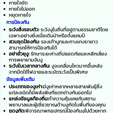
หายใจขัด
หายใจไม่ออก
หยุดหายใจ
การป้องกัน
ระวังสิ่งรอบตัว:
ระวังงูในถิ่นที่อยู่ตามธรรมชาติโดย
เฉพาะอย่างยิ่งเมื่อเดินป่าหรือตั้งแคมป์
สวมชุดป้องกัน:
รองเท้าบูทและกางเกงขายาว
สามารถให้การป้องกันได้
อย่ายั่วยุงู:
รักษาระยะห่างที่ปลอดภัยและหลีกเลี่ยง
การพยายามจับงู
ระวังในเวลากลางคืน:
งูจะเคลื่อนไหวมากขึ้นหลัง
จากมืดใช้ไฟฉายและระมัดระวังเป็นพิเศษ
ข้อมูลเพิ่มเติม
ประเภทของงูเห่า:
มีงูเห่าหลากหลายสายพันธุ์ซึ่ง
แต่ละชนิดก็มีพลังพิษที่แตกต่างกันออกไป
แหล่งข้อมูลท้องถิ่น:
ทำความคุ้นเคยกับสถาน
พยาบาลและผู้เชี่ยวชาญด้านงูกัดในพื้นที่ของคุณ
ชุดงูกัด:
พิจารณาพกอุปกรณ์ป้องกันงูไปด้วยหาก