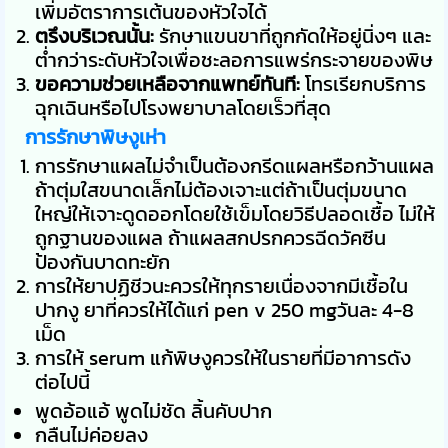
เพิ่มอัตราการเต้นของหัวใจได้
ตรึงบริเวณนั้น:
รักษาแขนขาที่ถูกกัดให้อยู่นิ่งๆ และ
ต่ำกว่าระดับหัวใจเพื่อชะลอการแพร่กระจายของพิษ
ขอความช่วยเหลือจากแพทย์ทันที:
โทรเรียกบริการ
ฉุกเฉินหรือไปโรงพยาบาลโดยเร็วที่สุด
การรักษา
พิษงูเห่า
การรักษาแผลไม่จำเป็นต้องกรีดแผลหรือกว้านแผล
ถ้าตุ่มใสขนาดเล็กไม่ต้องเจาะแต่ถ้าเป็นตุ่มขนาด
ใหญ่ให้เจาะดูดออกโดยใช้เข็มโดยวิธีปลอดเชื้อ ไม่ให้
ถูกฐานของแผล ถ้าแผลสกปรกควรฉีดวัคซีน
ป้องกันบาดทะยัก
การให้ยาปฏิชีวนะควรให้ทุกรายเนื่องจากมีเชื้อใน
ปากงู ยาที่ควรให้ได้แก่ pen v 250 mgวันละ 4-8
เม็ด
การให้ serum แก้พิษงูควรให้ในรายที่มีอาการดัง
ต่อไปนี้
พูดอ้อแอ้ พูดไม่ชัด ลิ้นคับปาก
กลืนไม่ค่อยลง