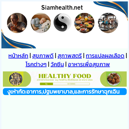
หน้าหลัก
|
สุขภาพดี
|
สุภาพสตรี
|
การแปลผลเลือด
|
โรคต่างๆ
|
วัคซีน
|
อาหารเพื่อสุขภาพ
งูเห่ากัด:อาการ,ปฐมพยาบาล,และการรักษาฉุกเฉิน