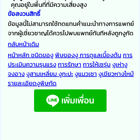
คุณอยู่ในพื้นที่ที่มีความเสี่ยงสูง
ข้อสงวนสิทธิ์
ข้อมูลนี้ไม่สามารถใช้ทดแทนคำแนะนำทางการแพทย์
จากผู้เชี่ยวชาญได้ควรไปพบแพทย์ทันทีหลังถูกงูกัด
กลับหน้าเดิม
หน้าหลัก
ชนิดของู
พิษของงู
การดูแลเบื้องต้น
การ
ประเมินความรุนแรง
การรักษา
การให้เซรุ่ม
งูเห่า
งู
จงอาง
งูสามเหลี่ยม
งูกะปะ
งูแมวเซา
งูเขียวหางไหม้
รายละเอียดงูพิษกัด