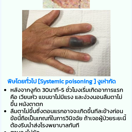
พิษโดยทั่วไป [Systemic poisoning ] งูเห่ากัด
หลังจากงูกัด 30นาที-5 ชั่วโมงเริ่มเกิดอาการแรก
คือ เวียนหัว แขนขาไม่มีแรง และง่วงนอนลืมตาไม่
ขึ้น หนังตาตก
ลืมตาไม่ขึ้นซึ่งตอนแรกอาจจะเกิดขึ้นทีละข้างก่อน
ข้อนี้ถือเป็นเกณฑ์ในการวินิจฉัย ถ้าเจอผู้ป่วยระยะนี้
ต้องรีบนำส่งโรงพยาบาลทันที