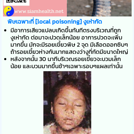
พิษเฉพาะที่ [local poisoning] งูเห่ากัด
มีอาการเสียวแปลบเกิดขึ้นทันทีตรงบริเวณที่ถูก
งูเห่ากัด ต่อมาจะปวดเล็กน้อย อาการปวดจะเพิ่ม
มากขึ้น มักจะมีรอยเขี้ยวพิษ 2 จุด มีเลือดออกซิบๆ
ถ้ารอยเขี้ยวห่างกันมากแสดงว่างูที่กัดมีขนาดใหญ่
หลังจากนั้น 30 นาทีบริเวณรอยเขี้ยวจะบวมเล็ก
น้อย และบวมมากขึ้นช้าๆเฉพาะรอบๆแผลเท่านั้น