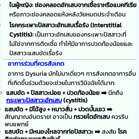
ในผู้หญิง:
ช่องคลอดอักเสบจากเชื้อราหรือแบคทีเรีย
หรือภาวะช่องคลอดแห้งหลังวัยหมดประจำเดือน
โรคกระเพาะปัสสาวะอักเสบเรื้อรัง (Interstitial
Cystitis):
เป็นภาวะอักเสบของกระเพาะปัสสาวะที่
ไม่ใช่จากการติดเชื้อ ทำให้มีอาการปวดท้องน้อยและ
ปัสสาวะแสบขัดเรื้อรัง
อาการร่วมที่ควรสังเกต
อาการ Dysuria มักไม่มาเดี่ยวๆ การสังเกตอาการอื่น
ที่เกิดขึ้นร่วมด้วยจะช่วยในการวินิจฉัยได้มาก:
แสบขัด + ปัสสาวะบ่อย + ปวดท้องน้อย ➡️
นึกถึง
กระเพาะปัสสาวะอักเสบ
(cystitis)
แสบขัด + มีไข้สูง + หนาวสั่น + ปวดบั้นเอว ➡️
สัญญาณอันตราย! อาจเป็น
กรวยไตอักเสบ
ควรรีบ
พบแพทย์
แสบขัด + มีหนองไหลจากท่อปัสสาวะ ➡️
สงสัย
โรค