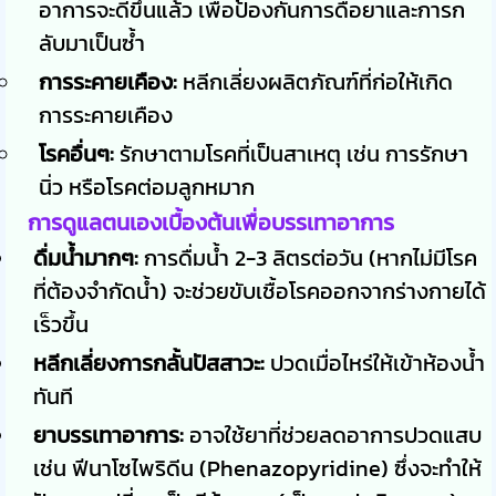
อาการจะดีขึ้นแล้ว เพื่อป้องกันการดื้อยาและการก
ลับมาเป็นซ้ำ
การระคายเคือง:
หลีกเลี่ยงผลิตภัณฑ์ที่ก่อให้เกิด
การระคายเคือง
โรคอื่นๆ:
รักษาตามโรคที่เป็นสาเหตุ เช่น การรักษา
นิ่ว หรือโรคต่อมลูกหมาก
การดูแลตนเองเบื้องต้นเพื่อบรรเทาอาการ
ดื่มน้ำมากๆ:
การดื่มน้ำ 2-3 ลิตรต่อวัน (หากไม่มีโรค
ที่ต้องจำกัดน้ำ) จะช่วยขับเชื้อโรคออกจากร่างกายได้
เร็วขึ้น
หลีกเลี่ยงการกลั้นปัสสาวะ:
ปวดเมื่อไหร่ให้เข้าห้องน้ำ
ทันที
ยาบรรเทาอาการ:
อาจใช้ยาที่ช่วยลดอาการปวดแสบ
เช่น ฟีนาโซไพริดีน (Phenazopyridine) ซึ่งจะทำให้