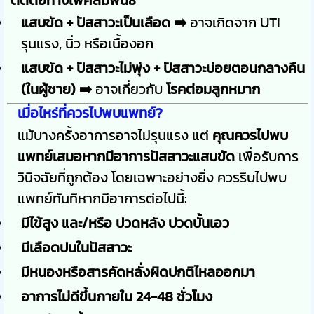
ติดต่อทางเพศสัมพันธ์
แสบขัด + ปัสสาวะเป็นเลือด ➡️
อาจเกิดจาก UTI
รุนแรง, นิ่ว หรือเนื้องอก
แสบขัด + ปัสสาวะไม่พุ่ง + ปัสสาวะบ่อยตอนกลางคืน
(ในผู้ชาย) ➡️
อาจเกี่ยวกับ
โรคต่อมลูกหมาก
เมื่อไหร่ที่ควรไปพบแพทย์?
แม้บางครั้งอาการอาจไม่รุนแรง แต่
คุณควรไปพบ
แพทย์เสมอหากมีอาการปัสสาวะแสบขัด
เพื่อรับการ
วินิจฉัยที่ถูกต้อง โดยเฉพาะอย่างยิ่ง ควรรีบไปพบ
แพทย์ทันทีหากมีอาการต่อไปนี้:
มีไข้สูง และ/หรือ ปวดหลัง ปวดบั้นเอว
มีเลือดปนในปัสสาวะ
มีหนองหรือสารคัดหลั่งผิดปกติไหลออกมา
อาการไม่ดีขึ้นภายใน 24-48 ชั่วโมง