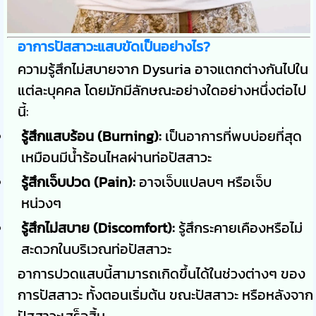
อาการปัสสาวะแสบขัดเป็นอย่างไร?
ความรู้สึกไม่สบายจาก Dysuria อาจแตกต่างกันไปใน
แต่ละบุคคล โดยมักมีลักษณะอย่างใดอย่างหนึ่งต่อไป
นี้:
รู้สึกแสบร้อน (Burning):
เป็นอาการที่พบบ่อยที่สุด
เหมือนมีน้ำร้อนไหลผ่านท่อปัสสาวะ
รู้สึกเจ็บปวด (Pain):
อาจเจ็บแปลบๆ หรือเจ็บ
หน่วงๆ
รู้สึกไม่สบาย (Discomfort):
รู้สึกระคายเคืองหรือไม่
สะดวกในบริเวณท่อปัสสาวะ
อาการปวดแสบนี้สามารถเกิดขึ้นได้ในช่วงต่างๆ ของ
การปัสสาวะ ทั้งตอนเริ่มต้น ขณะปัสสาวะ หรือหลังจาก