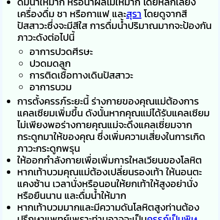
ดื่มน้ำให้มาก หรือน้ำผลไม้ให้มาก โดยหลีกเลี่ยง
เครื่องดื่ม ชา หรือกาแฟ และ
สุรา
โดยดูจากสี
ปัสสาวะซึ่งจะมีสีใส การดื่มน้ำปริมาณมากจะป้องกัน
ภาวะดังต่อไปนี้
อาการปวดศีรษะ
ปวดมดลูก
การติดเชื้อทางเดินปัสสาวะ
อาการบวม
การตั้งครรภ์ระยะนี้ ร่างกายของคุณแม่ต้องการ
แคลเซียมเพิ่มขึ้น ดังนั้นหากคุณแม่ได้รับแคลเซียม
ไม่เพียงพอร่างกายคุณแม่จะดึงแคลเซี่ยมจาก
กระดูกมาให้ของคุณ ซึ่งเพิ่มความเสี่ยงในการเกิด
ภาวะกระดูกพรุน
ให้ออกกำลังกายเพื่อเพิ่มการใหลเวียนของโลหิต
หากเท้าบวมคุณแม่ต้องเปลี่ยนรองเท้า ให้นอนตะ
แคงซ้าน เวลานั่งหรือนอนให้ยกเท้าให้สูงอย่านั่ง
หรือยืนนาน และดื่มน้ำให้มาก
หากเท้าบวมมากและมีความดันโลหิตสูงท่านต้อง
ปรึกษาแพทย์เพราะท่านอาจจะเป็น
ครรภ์เป็นพิษ