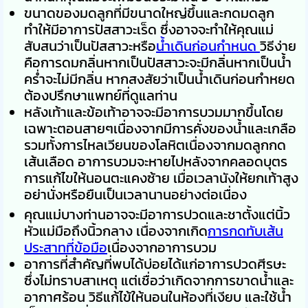
ขนาดของมดลูกที่มีขนาดใหญ่ขึ้นและกดมดลูก
ทำให้มีอาการปัสสาวะเร็ด ซึ่งอาจจะทำให้คุณแม่
สับสนว่าเป็นปัสสาวะหรือ
น้ำเดินก่อนกำหนด
วิธีง่าย
คือการดมกลิ่นหากเป็นปัสสาวะจะมีกลิ่นหากเป็นน้ำ
คร่ำจะไม่มีกลิ่น หากสงสัยว่าเป็นน้ำเดินก่อนกำหยด
ต้องปรึกษาแพทย์ที่ดูแลท่าน
หลังเท้าและข้อเท้าอาจจะมีอาการบวมมากขึ้นโดย
เฉพาะตอนสายๆเนื่องจากมีการคั่งของน้ำและเกลือ
รวมทั้งการไหลเวียนของโลหิตเนื่องจากมดลูกกด
เส้นเลือด อาการบวมจะหายไปหลังจากคลอดบุตร
การแก้ไขให้นอนตะแคงซ้าย เมื่อเวลานังให้ยกเท้าสูง
อย่านั่งหรือยืนเป็นเวลานานอย่างต่อเนื่อง
คุณแม่บางท่านอาจจะมีอาการปวดและชาตั้งแต่นิ้ว
หัวแม่มือถึงนิ้วกลาง เนื่องจากเกิด
การกดทับเส้น
ประสาทที่ข้อมือ
เนื่องจากอาการบวม
อาการที่สำคัญที่พบได้บ่อยได้แก่อาการปวดศีรษะ
ซึ่งไม่ทราบสาเหตุ แต่เชื่อว่าเกิดจากการขาดน้ำและ
อากาศร้อน วิธีแก้ไข้ให้นอนในห้องที่เงียบ และใช้น้ำ