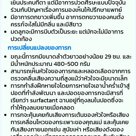
เย็นประคบที่ตา แต่มีอาการปวดศีรษะแบบปัจจุบัน
ร่วมกับปัญหาเรื่องการมองเห็นให้ปรึกษาแพทย์
มีอาการตกขาวเพิ่มขึ้น อาการตกขวาของคนตั้ง
ครรภ์จะใสไม่มีกลิ่น และมีสีขาว
มดลูกจะมีการบีบตัวเป็นระยะ แต่มักจะไม่มีอาการ
ปวดท้อง
การเปลี่ยนแปลงของทารก
ขณะนี้ทารกมีขนาดลำตัวยาวอย่างน้อย 29 ซม. และ
มีน้ำหนักประมาณ 480-500 กรัม
สามารถเห็นหัวใจของทารกและหลอดเลือดจากการ
ตรวจคลื่นเสียงความถี่สูงแม้ว่าหัวใจจะมีขนาดเล็ก
ทารกกำลังฝึกหายใจโดยการหายใจเอาน้ำคร่ำเข้าสู่
ปอดที่กำลังพัฒนา และปอดของทารกจะมีสารที่
เรียกว่า surfactant ฉาบอยู่ที่ถุงลมในปอดซึ่งจะ
ทำให้ถุงลมขยายเมื่อคลอด
ทารกจะคุ้นเคยกับเสียงการเต้นของหัวใจหรือเสียง
การเคลื่อนไหวของกระเพาะของคุณแม่ และคุ้นเคย
กับเสียงภายนอกเช่น สุนัขเห่า หรือเสียงดังของ