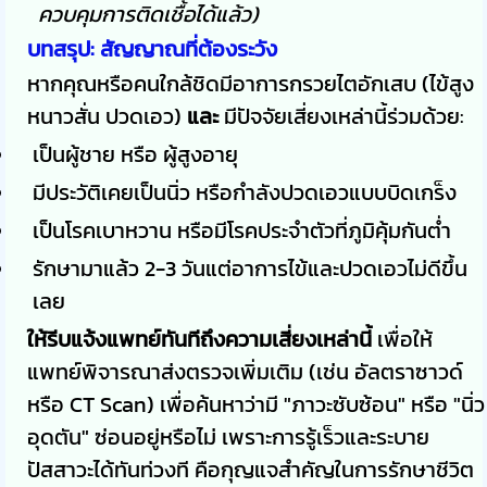
ควบคุมการติดเชื้อได้แล้ว)
บทสรุป: สัญญาณที่ต้องระวัง
หากคุณหรือคนใกล้ชิดมีอาการกรวยไตอักเสบ (ไข้สูง
หนาวสั่น ปวดเอว)
และ
มีปัจจัยเสี่ยงเหล่านี้ร่วมด้วย:
เป็นผู้ชาย หรือ ผู้สูงอายุ
มีประวัติเคยเป็นนิ่ว หรือกำลังปวดเอวแบบบิดเกร็ง
เป็นโรคเบาหวาน หรือมีโรคประจำตัวที่ภูมิคุ้มกันต่ำ
รักษามาแล้ว 2-3 วันแต่อาการไข้และปวดเอวไม่ดีขึ้น
เลย
ให้รีบแจ้งแพทย์ทันทีถึงความเสี่ยงเหล่านี้
เพื่อให้
แพทย์พิจารณาส่งตรวจเพิ่มเติม (เช่น อัลตราซาวด์
หรือ CT Scan) เพื่อค้นหาว่ามี "ภาวะซับซ้อน" หรือ "นิ่ว
อุดตัน" ซ่อนอยู่หรือไม่ เพราะการรู้เร็วและระบาย
ปัสสาวะได้ทันท่วงที คือกุญแจสำคัญในการรักษาชีวิต