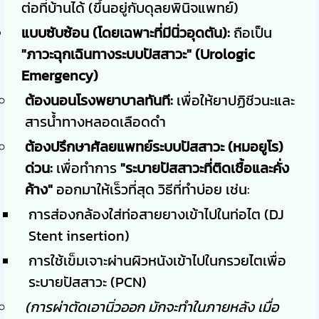
ต่อที่บ้านได้ (ขึ้นอยู่กับดุลยพินิจแพทย์)
แบบซับซ้อน (โดยเฉพาะที่มีนิ่วอุดตัน):
ถือเป็น
"ภาวะฉุกเฉินทางระบบปัสสาวะ" (Urologic
Emergency)
ต้องนอนโรงพยาบาลทันที:
เพื่อให้ยาปฏิชีวนะและ
สารน้ำทางหลอดเลือดดำ
ต้องปรึกษาศัลยแพทย์ระบบปัสสาวะ (หมอยูโร)
ด่วน:
เพื่อทำการ
"ระบายปัสสาวะที่ติดเชื้อและคั่ง
ค้าง"
ออกมาให้เร็วที่สุด วิธีที่ทำบ่อย เช่น:
การส่องกล้องใส่ท่อสายยางเข้าไปในท่อไต (DJ
Stent insertion)
การใช้เข็มเจาะผ่านผิวหนังเข้าไปในกรวยไตเพื่อ
ระบายปัสสาวะ (PCN)
(การผ่าตัดเอานิ่วออก มักจะทำในภายหลัง เมื่อ