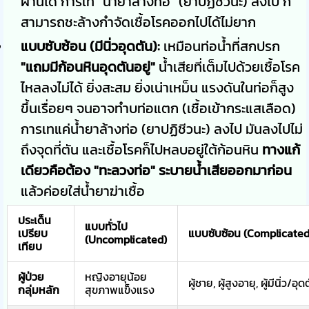
ผ่านได้ การเท "น้ำยาล้างท่อ" (ยาปฏิชีวนะ) ลงไป ก็
สามารถชะล้างกำจัดเชื้อโรคออกไปได้ไม่ยาก
แบบซับซ้อน (มีนิ่วอุดตัน):
เหมือนท่อน้ำที่สกปรก
"แถมมีก้อนหินอุดตันอยู่"
น้ำเสียที่เต็มไปด้วยเชื้อโรค
ไหลลงไม่ได้ ยิ่งสะสม ยิ่งเน่าเหม็น แรงดันในท่อก็สูง
ขึ้นเรื่อยๆ จนอาจทำบท่อแตก (เชื้อเข้ากระแสเลือด)
การเทแค่น้ำยาล้างท่อ (ยาปฏิชีวนะ) ลงไป มันลงไปไม่
ถึงจุดที่ตัน และเชื้อโรคก็ไปหลบอยู่ใต้ก้อนหิน
ทางแก้
เดียวคือต้อง "ทะลวงท่อ" ระบายน้ำเสียออกมาก่อน
แล้วค่อยใส่น้ำยาฆ่าเชื้อ
ประเด็น
แบบทั่วไป
เปรียบ
แบบซับซ้อน (Complicated
(Uncomplicated)
เทียบ
ผู้ป่วย
หญิงอายุน้อย
ผู้ชาย, ผู้สูงอายุ, ผู้มีนิ่ว/อ
กลุ่มหลัก
สุขภาพแข็งแรง