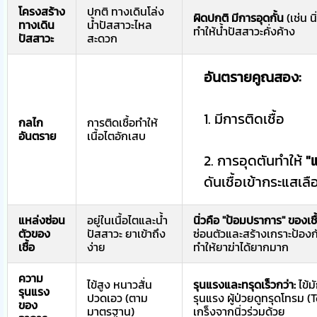
โครงสร้าง
ปกติ ทางเดินโล่ง
ผิดปกติ มีการอุดกั้น
(เช่น น
ทางเดิน
น้ำปัสสาวะไหล
ทำให้น้ำปัสสาวะคั่งค้าง
ปัสสาวะ
สะดวก
อันตรายคูณสอง:
1. มีการติดเชื้อ
กลไก
การติดเชื้อทำให้
อันตราย
เนื้อไตอักเสบ
2. การอุดตันทำให้
"
ดันเชื้อเข้ากระแสเลื
แหล่งซ่อน
อยู่ในเนื้อไตและน้ำ
นิ่วคือ "ป้อมปราการ" ของเชื
ตัวของ
ปัสสาวะ ยาเข้าถึง
ซ่อนตัวและสร้างเกราะป้องกั
เชื้อ
ง่าย
ทำให้ยาฆ่าได้ยากมาก
ความ
ไข้สูง หนาวสั่น
รุนแรงและทรุดเร็วกว่า:
ไข้ม
รุนแรง
ปวดเอว (ตาม
รุนแรง ผู้ป่วยดูทรุดโทรม 
ของ
มาตรฐาน)
เกร็งจากนิ่วร่วมด้วย