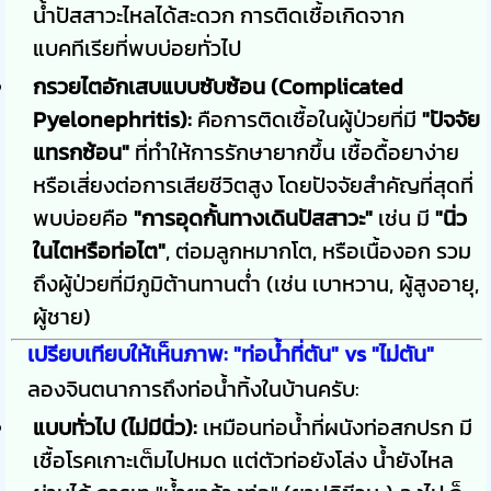
น้ำปัสสาวะไหลได้สะดวก การติดเชื้อเกิดจาก
แบคทีเรียที่พบบ่อยทั่วไป
กรวยไตอักเสบแบบซับซ้อน (Complicated
Pyelonephritis):
คือการติดเชื้อในผู้ป่วยที่มี
"ปัจจัย
แทรกซ้อน"
ที่ทำให้การรักษายากขึ้น เชื้อดื้อยาง่าย
หรือเสี่ยงต่อการเสียชีวิตสูง โดยปัจจัยสำคัญที่สุดที่
พบบ่อยคือ
"การอุดกั้นทางเดินปัสสาวะ"
เช่น มี
"นิ่ว
ในไตหรือท่อไต"
, ต่อมลูกหมากโต, หรือเนื้องอก รวม
ถึงผู้ป่วยที่มีภูมิต้านทานต่ำ (เช่น เบาหวาน, ผู้สูงอายุ,
ผู้ชาย)
เปรียบเทียบให้เห็นภาพ: "ท่อน้ำที่ตัน" vs "ไม่ตัน"
ลองจินตนาการถึงท่อน้ำทิ้งในบ้านครับ:
แบบทั่วไป (ไม่มีนิ่ว):
เหมือนท่อน้ำที่ผนังท่อสกปรก มี
เชื้อโรคเกาะเต็มไปหมด แต่ตัวท่อยังโล่ง น้ำยังไหล