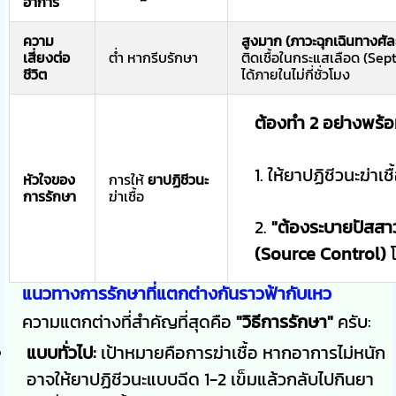
อาการ
ความ
สูงมาก (ภาวะฉุกเฉินทางศั
เสี่ยงต่อ
ต่ำ หากรีบรักษา
ติดเชื้อในกระแสเลือด (Sept
ชีวิต
ได้ภายในไม่กี่ชั่วโมง
ต้องทำ 2 อย่างพร้อม
1. ให้ยาปฏิชีวนะฆ่าเชื
หัวใจของ
การให้
ยาปฏิชีวนะ
การรักษา
ฆ่าเชื้อ
2.
"ต้องระบายปัสสาว
(Source Control)
โ
แนวทางการรักษาที่แตกต่างกันราวฟ้ากับเหว
ความแตกต่างที่สำคัญที่สุดคือ
"วิธีการรักษา"
ครับ:
แบบทั่วไป:
เป้าหมายคือการฆ่าเชื้อ หากอาการไม่หนัก
อาจให้ยาปฏิชีวนะแบบฉีด 1-2 เข็มแล้วกลับไปกินยา