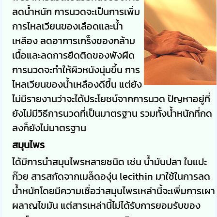
ลดน้ำหนัก การนวดจะเป็นการเพิ่ม
การไหลเวียนของเลือดและน้ำ
เหลือง ลดอาการเกร็งของกล้าม
เนื้อและลดการยึดติดของพังผืด
การนวดจะทำให้ผิวหนังนุ่มขึ้น การ
ไหลเวียนของน้ำเหลืองดีขึ้น แต่ยัง
ไม่มีรายงานว่าจะได้ประโยชน์จากการนวด ปัญหาอยู่ที่
ยังไม่มีวิธีการนวดที่เป็นมาตรฐาน รวมทั้งน้ำหนักที่กด
ลงก็ยังไม่มาตรฐาน
สมุนไพร
ได้มีการนำสมุนไพรหลายชนิด เช่น น้ำมันปลา ใบแปะ
ก๊วย สารสกัดจากเมล็ดองุ่น
lecithin
มาใช้ในการลด
น้ำหนักโดยมีความเชื่อว่าสมุนไพรเหล่านี้จะเพิ่มการเผา
ผลาญไขมัน แต่สารเหล่านี้ไม่ได้รับการยอมรับของ