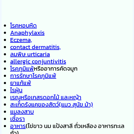
โรคหอบหืด
Anaphylaxis
Eczema,
contact dermatitis,
ลมพิษ urticaria
allergic conjuntivitis
โรคภูมิแพ้
หรืออาการคัดจมูก
การรักษาโรคภูมิแพ้
ยาแก้แพ้
ไรฝุ่น
เรณูหรือเกสรดอกไม้ และหญ้า
สะเก็ดรังแคของสัตว์(แมว สุนัข ม้า)
แมลงสาบ
เชื้อรา
อาหาร
(ไข่ขาว นม แป้งสาลี ถั่วเหลือง อาหารทะเล
ถั่ว)