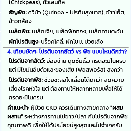
(Chickpeas), ถั่วเลนทิล
ธัญพืช:
ควินัว (Quinoa - โปรตีนสูงมาก), ข้าวโอ๊ต,
ข้าวกล้อง
เมล็ดพืช:
เมล็ดเจีย, เมล็ดฟักทอง, เมล็ดทานตะวัน
ผักโปรตีนสูง:
บร็อคโคลี่, ผักโขม, ปวยเล้ง
4. เทียบชัดๆ: โปรตีนจากสัตว์ vs พืช แบบไหนดีกว่า?
โปรตีนจากสัตว์:
ย่อยง่าย ดูดซึมเร็ว กรดอะมิโนครบ
แต่
มีไขมันอิ่มตัวและของเสีย (ฟอสฟอรัส) สูงกว่า
โปรตีนจากพืช:
ช่วยชะลอไตเสื่อมได้ดีกว่า ลดความ
เสี่ยงโรคหัวใจ
แต่
ต้องทานให้หลากหลายเพื่อให้ได้
กรดอะมิโนครบ
คำแนะนำ:
ผู้ป่วย CKD ควรเดินทางสายกลาง
"ผสม
ผสาน"
ระหว่างการทานไข่ขาว/ปลา กับโปรตีนจากพืช
คุณภาพดี เพื่อให้ได้ประโยชน์สูงสุดและไม่จำเจครับ