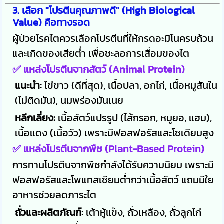
3. เลือก "โปรตีนคุณภาพดี" (High Biological
Value) คือทางรอด
ผู้ป่วยโรคไตควรเลือกโปรตีนที่ให้กรดอะมิโนครบถ้วน
และเกิดของเสียต่ำ เพื่อชะลอการเสื่อมของไต
✅ แหล่งโปรตีนจากสัตว์ (Animal Protein)
แนะนำ:
ไข่ขาว (ดีที่สุด), เนื้อปลา, อกไก่, เนื้อหมูสันใน
(ไม่ติดมัน), นมพร่องมันเนย
หลีกเลี่ยง:
เนื้อสัตว์แปรรูป (ไส้กรอก, หมูยอ, แฮม),
เนื้อแดง (เนื้อวัว) เพราะมีฟอสฟอรัสและโซเดียมสูง
✅ แหล่งโปรตีนจากพืช (Plant-Based Protein)
การทานโปรตีนจากพืชกำลังได้รับความนิยม เพราะมี
ฟอสฟอรัสและโพแทสเซียมต่ำกว่าเนื้อสัตว์ แถมมีใย
อาหารช่วยลดภาระไต
ถั่วและผลิตภัณฑ์:
เต้าหู้แข็ง, ถั่วเหลือง, ถั่วลูกไก่