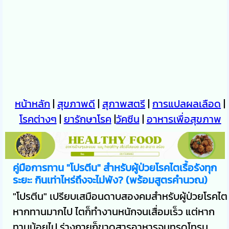
หน้าหลัก
|
สุขภาพดี
|
สุภาพสตรี
|
การแปลผลเลือด
|
โรคต่างๆ
|
ยารักษาโรค
|
วัคซีน
|
อาหารเพื่อสุขภาพ
คู่มือการทาน "โปรตีน" สำหรับผู้ป่วยโรคไตเรื้อรังทุก
ระยะ: กินเท่าไหร่ถึงจะไม่พัง? (พร้อมสูตรคำนวณ)
"โปรตีน" เปรียบเสมือนดาบสองคมสำหรับผู้ป่วยโรคไต
หากทานมากไป ไตก็ทำงานหนักจนเสื่อมเร็ว แต่หาก
ทานน้อยไป ร่างกายก็ขาดสารอาหารจนทรุดโทรม