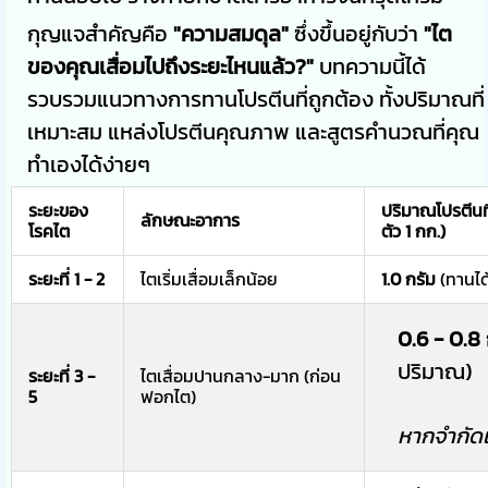
กุญแจสำคัญคือ
"ความสมดุล"
ซึ่งขึ้นอยู่กับว่า
"ไต
ของคุณเสื่อมไปถึงระยะไหนแล้ว?"
บทความนี้ได้
รวบรวมแนวทางการทานโปรตีนที่ถูกต้อง ทั้งปริมาณที่
เหมาะสม แหล่งโปรตีนคุณภาพ และสูตรคำนวณที่คุณ
ทำเองได้ง่ายๆ
ระยะของ
ปริมาณโปรตีนที
ลักษณะอาการ
โรคไต
ตัว 1 กก.)
ระยะที่ 1 - 2
ไตเริ่มเสื่อมเล็กน้อย
1.0 กรัม
(ทานได
0.6 - 0.8 
ปริมาณ)
ระยะที่ 3 -
ไตเสื่อมปานกลาง-มาก (ก่อน
5
ฟอกไต)
หากจำกัดเ