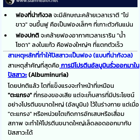
ฟองที่น่ากังวล
จะมีลักษณะคล้ายเวลาเราตี "ไข่
ขาว" จนขึ้นฟู คือเป็นฟองเล็กๆ ที่เกาะตัวกันแน่น
ฟองปกติ
จะคล้ายฟองอากาศเวลาเราริน "น้ำ
โซดา" ลงในแก้ว คือฟองใหญ่ๆ ที่แตกตัวเร็ว
สาเหตุหลักที่ทำให้ปัสสาวะเป็นฟอง (แบบที่น่ากังวล)
สาเหตุสำคัญที่สุดคือ
การมีโปรตีนอัลบูมินรั่วออกมาใน
ปัสสาวะ
(Albuminuria)
โดยปกติแล้ว ไตที่แข็งแรงจะทำหน้าที่เหมือน
"ตะแกรง"
ที่กรองของเสีย แต่จะเก็บสารที่มีประโยชน์
อย่างโปรตีนขนาดใหญ่ (อัลบูมิน) ไว้ในร่างกาย แต่เมื่อ
"ตะแกรง" หรือหน่วยไตเกิดการอักเสบหรือเสื่อม
สภาพ จะทำให้โปรตีนขนาดใหญ่เล็ดลอดออกมากับ
ปัสสาวะได้