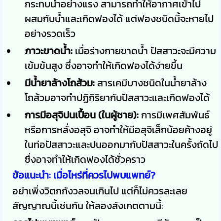
กระทบน้ำอย่างแรง สามารถทำให้อากาศเข้าไป
ผสมกับน้ำและเกิดฟองได้ แต่ฟองชนิดนี้จะหายไป
อย่างรวดเร็ว
ภาวะขาดน้ำ:
เมื่อร่างกายขาดน้ำ ปัสสาวะจะมีความ
เข้มข้นสูง ซึ่งอาจทำให้เกิดฟองได้ง่ายขึ้น
มีน้ำยาล้างโถส้วม:
สารเคมีบางชนิดในน้ำยาล้าง
โถส้วมอาจทำปฏิกิริยากับปัสสาวะและเกิดฟองได้
การมีอสุจิปนเปื้อน (ในผู้ชาย):
การมีเพศสัมพันธ์
หรือการหลั่งอสุจิ อาจทำให้มีอสุจิเล็กน้อยค้างอยู่
ในท่อปัสสาวะและปนออกมากับปัสสาวะในครั้งถัดไป
ซึ่งอาจทำให้เกิดฟองได้ชั่วคราว
ข้อแนะนำ: เมื่อไหร่ที่ควรไปพบแพทย์?
อย่าเพิ่งวิตกกังวลจนเกินไป แต่ก็ไม่ควรละเลย
สัญญาณนี้เช่นกัน ให้ลองสังเกตตามนี้: