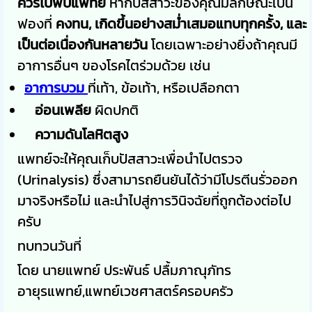
ควรไปพบแพทย์
หากปัสสาวะของคุณมีลักษณะเป็น
ฟองที่
คงทน, เกิดขึ้นอย่างสม่ำเสมอแทบทุกครั้ง, และ
เป็นต่อเนื่องกันหลายวัน
โดยเฉพาะอย่างยิ่งถ้าคุณมี
อาการอื่นๆ ของโรคไตร่วมด้วย เช่น
อาการบวม
ที่เท้า, ข้อเท้า, หรือเปลือกตา
อ่อนเพลีย
ผิดปกติ
ความดันโลหิตสูง
แพทย์จะให้คุณเก็บปัสสาวะเพื่อนำไปตรวจ
(Urinalysis) ซึ่งสามารถยืนยันได้ว่ามีโปรตีนรั่วออก
มาจริงหรือไม่ และนำไปสู่การวินิจฉัยที่ถูกต้องต่อไป
ครับ
ทบทวนวันที่
โดย นายแพทย์ ประพันธ์ ปลื้มภาณุภัทร
อายุรแพทย์,แพทย์เวชศาสตร์ครอบครัว