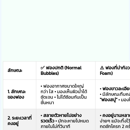
✅ ฟองปกติ (Normal
⚠️ ฟองที่น่ากั
ลักษณะ
Bubbles)
Foam)
• ฟองอากาศขนาดใหญ่
•
ฟองขาวละเอีย
1. ลักษณะ
กว่า ใส • มองเห็นผิวน้ำได้
• มีลักษณะทึบค
ของฟอง
ชัดเจน • ไม่ได้ซ้อนกันเป็น
"ฟองสบู่"
• มองไ
ชั้นหนา
•
สลายตัวหายไปอย่าง
•
คงอยู่นานหลา
2. ระยะเวลาที่
รวดเร็ว
• มักจะหายไปหมด
ง่ายๆ แม้จะทิ้งไ
คงอยู่
ภายในไม่กี่วินาที
กดชักโครก 2 คร