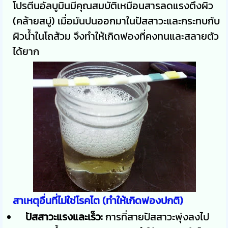
โปรตีนอัลบูมินมีคุณสมบัติเหมือนสารลดแรงตึงผิว
(คล้ายสบู่) เมื่อมันปนออกมาในปัสสาวะและกระทบกับ
ผิวน้ำในโถส้วม จึงทำให้เกิดฟองที่คงทนและสลายตัว
ได้ยาก
สาเหตุอื่นที่ไม่ใช่โรคไต (ทำให้เกิดฟองปกติ)
ปัสสาวะแรงและเร็ว:
การที่สายปัสสาวะพุ่งลงไป