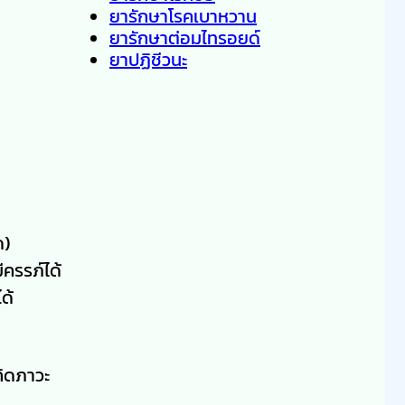
ยารักษาโรคเบาหวาน
ยารักษาต่อมไทรอยด์
ยาปฏิชีวนะ
ด)
ีครรภ์ได้
ด้
กิดภาวะ