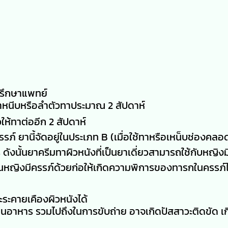
ปรึกษาแพทย์
ขาหนีบหรือลำตัวทาประมาณ 2 สัปดาห์
ห้ทาต่ออีก 2 สัปดาห์
ภ์ ยานี้จัดอยู่ในประเภท B (เมื่อใช้ทาหรือเหน็บช่องคลอ
ดังนั้นยาครีมทาผิวหนังที่เป็นยาเดี่ยวสามารถใช้กับหญิงม
ในหญิงมีครรภ์ด้วยก่อให้เกิดความพิการของทารกในครรภ์ไ
ะระคายเคืองผิวหนังได้
ินอาหาร รวมไปถึงในการขับถ่าย อาจเกิดปัสสาวะติดขัด เ