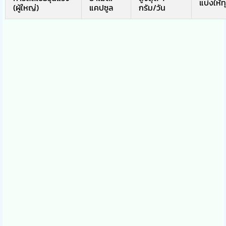
แบ่งให้ท
(ผู้ใหญ่)
แคปซูล
กรัม/วัน