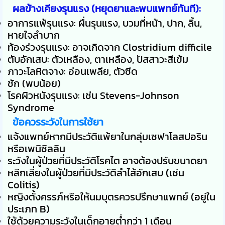
ผลข้างเคียงรุนแรง (หยุดยาและพบแพทย์ทันที):
อาการแพ้รุนแรง: ผื่นรุนแรง, บวมที่หน้า, ปาก, ลิ้น,
หายใจลำบาก
ท้องร่วงรุนแรง: อาจเกิดจาก Clostridium difficile
ตับอักเสบ: ตัวเหลือง, ตาเหลือง, ปัสสาวะสีเข้ม
ภาวะโลหิตจาง: อ่อนเพลีย, ตัวซีด
ชัก (พบน้อย)
โรคผิวหนังรุนแรง: เช่น Stevens-Johnson
Syndrome
ข้อควรระวังในการใช้ยา
แจ้งแพทย์หากมีประวัติแพ้ยาในกลุ่มเซฟาโลสปอริน
หรือเพนิซิลลิน
ระวังในผู้ป่วยที่มีประวัติโรคไต อาจต้องปรับขนาดยา
หลีกเลี่ยงในผู้ป่วยที่มีประวัติลำไส้อักเสบ (เช่น
Colitis)
หญิงตั้งครรภ์หรือให้นมบุตรควรปรึกษาแพทย์ (อยู่ใน
ประเภท B)
ใช้ด้วยความระวังในเด็กอายุต่ำกว่า 1 เดือน