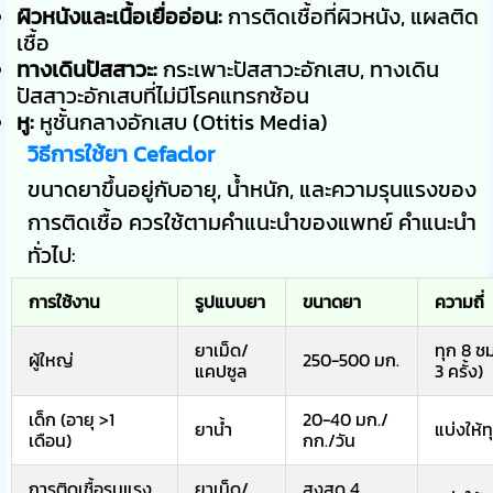
ผิวหนังและเนื้อเยื่ออ่อน:
การติดเชื้อที่ผิวหนัง, แผลติด
เชื้อ
ทางเดินปัสสาวะ:
กระเพาะปัสสาวะอักเสบ, ทางเดิน
ปัสสาวะอักเสบที่ไม่มีโรคแทรกซ้อน
หู:
หูชั้นกลางอักเสบ (Otitis Media)
วิธีการใช้ยา Cefaclor
ขนาดยาขึ้นอยู่กับอายุ, น้ำหนัก, และความรุนแรงของ
การติดเชื้อ ควรใช้ตามคำแนะนำของแพทย์ คำแนะนำ
ทั่วไป:
การใช้งาน
รูปแบบยา
ขนาดยา
ความถี่
ยาเม็ด/
ทุก 8 ชม
ผู้ใหญ่
250-500 มก.
แคปซูล
3 ครั้ง)
เด็ก (อายุ >1
20-40 มก./
ยาน้ำ
แบ่งให้ท
เดือน)
กก./วัน
การติดเชื้อรุนแรง
ยาเม็ด/
สูงสุด 4