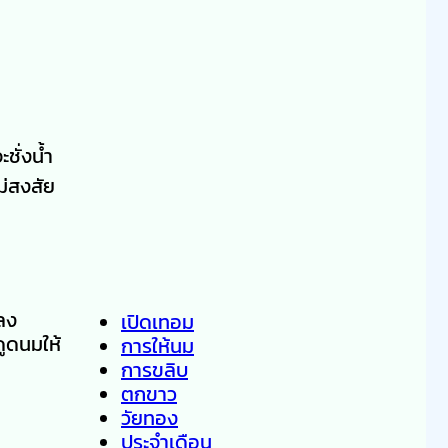
ชั่งน้ำ
ม่สงสัย
ยลง
เปิดเทอม
ดูดนมให้
การให้นม
การขลิบ
ตกขาว
วัยทอง
ประจำเดือน