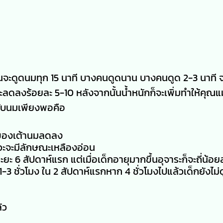
คนจะดูดนมทุก 15 นาที บางคนดูดนาน บางคนดูด 2-3 นาที จะ
ะลดลงร้อยละ 5-10 หลังจากนั้นน้ำหนักก็จะเพิ่มทำให้คุณแ
ได้รับนมเพียงพอคือ
ดของเต้านมลดลง
าวะจะมีลักษณะเหลืองอ่อน
ระยะ
6
สัปดาห์แรก แต่เมื่อเด็กอายุมากขึ้นอุจาระก็จะถี่น้อ
-3 ชั่วโมง ใน 2 สัปดาห์แรกหาก 4 ชั่วโมงไปแล้วเด็กยังไม่
้ว