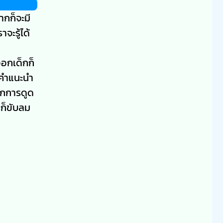
ากก็จะมี
จะรู้ได้
ออกเด็กก็
มีคำแนะนำ
พักการดูด
 ก็ขับลม