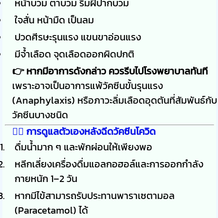
หน้าบวม ตาบวม ริมฝีปากบวม
ใจสั่น หน้ามืด เป็นลม
ปวดศีรษะรุนแรง แขนขาอ่อนแรง
มีจ้ำเลือด จุดเลือดออกผิดปกติ
👉 หากมีอาการดังกล่าว ควรรีบไปโรงพยาบาลทันที
เพราะอาจเป็นอาการแพ้วัคซีนขั้นรุนแรง
(Anaphylaxis) หรือภาวะลิ่มเลือดอุดตันที่สัมพันธ์กับ
วัคซีนบางชนิด
🧘‍♀️
การดูแลตัวเองหลังฉีดวัคซีนโควิด
ดื่มน้ำมาก ๆ และพักผ่อนให้เพียงพอ
หลีกเลี่ยงเครื่องดื่มแอลกอฮอล์และการออกกำลัง
กายหนัก 1–2 วัน
หากมีไข้สามารถรับประทานพาราเซตามอล
(Paracetamol) ได้