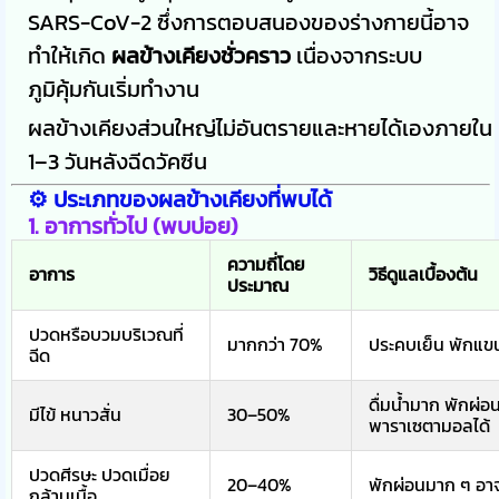
SARS-CoV-2 ซึ่งการตอบสนองของร่างกายนี้อาจ
ทำให้เกิด
ผลข้างเคียงชั่วคราว
เนื่องจากระบบ
ภูมิคุ้มกันเริ่มทำงาน
ผลข้างเคียงส่วนใหญ่ไม่อันตรายและหายได้เองภายใน
1–3 วันหลังฉีดวัคซีน
⚙️ ประเภทของผลข้างเคียงที่พบได้
1.
อาการทั่วไป (พบบ่อย)
ความถี่โดย
อาการ
วิธีดูแลเบื้องต้น
ประมาณ
ปวดหรือบวมบริเวณที่
มากกว่า 70%
ประคบเย็น พักแขนข
ฉีด
ดื่มน้ำมาก พักผ่อ
มีไข้ หนาวสั่น
30–50%
พาราเซตามอลได้
ปวดศีรษะ ปวดเมื่อย
20–40%
พักผ่อนมาก ๆ อาจ
กล้ามเนื้อ