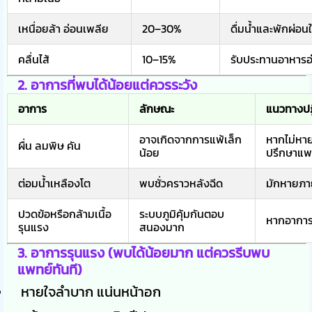
เหนื่อยล้า อ่อนเพลีย
20–30%
ดื่มน้ำและพักผ่อน
คลื่นไส้
10–15%
รับประทานอาหารอ
2.
อาการที่พบได้น้อยแต่ควรระวัง
อาการ
ลักษณะ
แนวทางปฏิ
อาจเกิดจากการแพ้เล็ก
หากไม่หาย
ผื่น ลมพิษ คัน
น้อย
ปรึกษาแพ
ต่อมน้ำเหลืองโต
พบชั่วคราวหลังฉีด
มักหายภาย
ปวดข้อหรือกล้ามเนื้อ
ระบบภูมิคุ้มกันตอบ
หากอากา
รุนแรง
สนองมาก
3.
อาการรุนแรง (พบได้น้อยมาก แต่ควรรีบพบ
แพทย์ทันที)
หายใจลำบาก แน่นหน้าอก