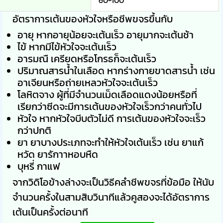
อัตราการเต้นของหัวใจหรือชีพขจรขึ้นกับ
อายุ หากอายุน้อยจะเต้นเร็ว อายุมากจะเต้นช้า
ไข้ หากมีไข้หัวใจจะเต้นเร็ว
อารมณื เครียดหรือโกรธก็จะเต้นเร็ว
ปริมาณสารน้ำในเลือด หากร่างกายขาดสารน้ำ เช่น
อาเจียนหรือถ่ายเหลวหัวใจจะเต้นเร็ว
โลหิตจาง ผู้ที่มีจำนวนเม็ดเลือดแดงน้อยหรือที่
เรียกว่าซีดจะมีการเต้นของหัวใจเร็วกว่าคนทั่วไป
หัวใจ หากหัวใจบีบตัวไม่ดี การเต้นของหัวใจจะเร็ว
กว่าปกติ
ยา ยาบางประเภทจะทำให้หัวใจเต้นเร็ว เช่น ยาแก้
หวัด ยารักาาหอบหืด
บุหรี่ กาแฟ
จากวิดิโอข้างล่างจะเป็นวิธีคลำชีพขจรที่ข้อมือ ให้นับ
จำนวนครั้งในสามสิบวินาทีแล้วคูสองจะได้อัตราการ
เต้นเป็นครั้งต่อนาที