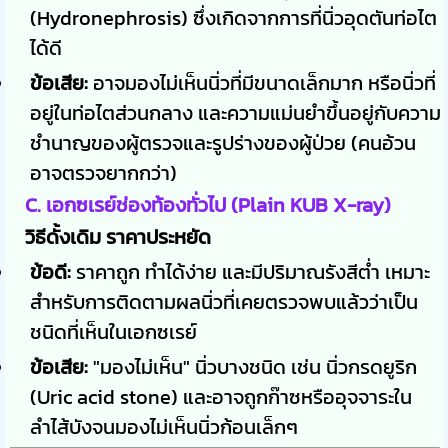
(Hydronephrosis) ซึ่งเกิดจากการที่นิ่วอุดตันท่อไต
ได้ดี
ข้อเสีย:
อาจมองไม่เห็นนิ่วที่มีขนาดเล็กมาก หรือนิ่วที่
อยู่ในท่อไตส่วนกลาง และความแม่นยำขึ้นอยู่กับความ
ชำนาญของผู้ตรวจและรูปร่างของผู้ป่วย (คนอ้วน
อาจตรวจยากกว่า)
C. เอกซเรย์ช่องท้องทั่วไป (Plain KUB X-ray)
วิธีดั้งเดิม ราคาประหยัด
ข้อดี:
ราคาถูก ทำได้ง่าย และมีปริมาณรังสีต่ำ เหมาะ
สำหรับการติดตามผลนิ่วที่เคยตรวจพบแล้วว่าเป็น
ชนิดที่เห็นในเอกซเรย์
ข้อเสีย:
"มองไม่เห็น" นิ่วบางชนิด เช่น นิ่วกรดยูริก
(Uric acid stone) และอาจถูกก๊าซหรืออุจจาระใน
ลำไส้บังจนมองไม่เห็นนิ่วก้อนเล็กๆ