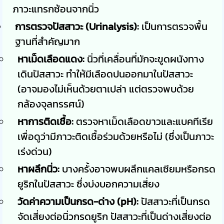
ภาวะแทรกซ้อนจากนิ่ว
การตรวจปัสสาวะ (Urinalysis):
เป็นการตรวจพื้น
ฐานที่สำคัญมาก
หาเม็ดเลือดแดง:
นิ่วที่เคลื่อนที่มักจะขูดผนังทาง
เดินปัสสาวะ ทำให้มีเลือดปนออกมาในปัสสาวะ
(อาจมองไม่เห็นด้วยตาเปล่า แต่ตรวจพบด้วย
กล้องจุลทรรศน์)
หาการติดเชื้อ:
ตรวจหาเม็ดเลือดขาวและแบคทีเรีย
เพื่อดูว่ามีภาวะติดเชื้อร่วมด้วยหรือไม่ (ซึ่งเป็นภาวะ
เร่งด่วน)
หาผลึกนิ่ว:
บางครั้งอาจพบผลึกแคลเซียมหรือกรด
ยูริกในปัสสาวะ ซึ่งบ่งบอกความเสี่ยง
วัดค่าความเป็นกรด-ด่าง (pH):
ปัสสาวะที่เป็นกรด
จัดเสี่ยงต่อนิ่วกรดยูริก ปัสสาวะที่เป็นด่างเสี่ยงต่อ