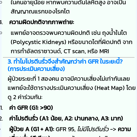
ในคนอายุน้อย หากพบความดันโลหิตสูง อาจเป็น
สัญญาณแรกของโรคไต
ความผิดปกติจากภาพถ่าย:
แพทย์อาจตรวจพบความผิดปกติ เช่น ถุงน้ำในไต
(Polycystic Kidneys) หรือขนาดไตที่ผิดปกติ จาก
การทำอัลตราซาวนด์, CT scan, หรือ MRI
3. ทำไมโปรตีนรั่วจึงสำคัญกว่าค่า GFR ในระยะนี้?
(การประเมินความเสี่ยง)
ผู้ป่วยระยะที่ 1 สองคน อาจมีความเสี่ยงไม่เท่ากันเลย
แพทย์จะใช้ตารางประเมินความเสี่ยง (Heat Map) โดย
ดู 2 ค่าร่วมกัน:
ค่า GFR (G1: >90)
ค่าโปรตีนรั่ว (A1: น้อย, A2: ปานกลาง, A3: มาก)
ผู้ป่วย A (G1 + A1):
GFR 95,
ไม่มีโปรตีนรั่ว
->
ความ