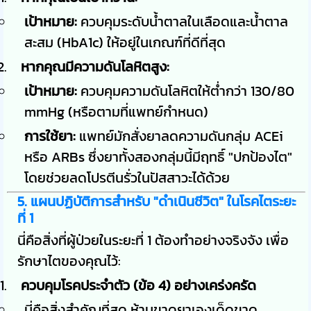
เป้าหมาย:
ควบคุมระดับน้ำตาลในเลือดและน้ำตาล
สะสม (HbA1c) ให้อยู่ในเกณฑ์ที่ดีที่สุด
หากคุณมีความดันโลหิตสูง:
เป้าหมาย:
ควบคุมความดันโลหิตให้ต่ำกว่า 130/80
mmHg (หรือตามที่แพทย์กำหนด)
การใช้ยา:
แพทย์มักสั่งยาลดความดันกลุ่ม ACEi
หรือ ARBs ซึ่งยาทั้งสองกลุ่มนี้มีฤทธิ์ "ปกป้องไต"
โดยช่วยลดโปรตีนรั่วในปัสสาวะได้ด้วย
5. แผนปฏิบัติการสำหรับ "ดำเนินชีวิต" ในโรคไตระยะ
ที่ 1
นี่คือสิ่งที่ผู้ป่วยในระยะที่ 1 ต้องทำอย่างจริงจัง เพื่อ
รักษาไตของคุณไว้:
ควบคุมโรคประจำตัว (ข้อ 4) อย่างเคร่งครัด
นี่คือสิ่งสำคัญที่สุด ห้ามขาดยาเองเด็ดขาด