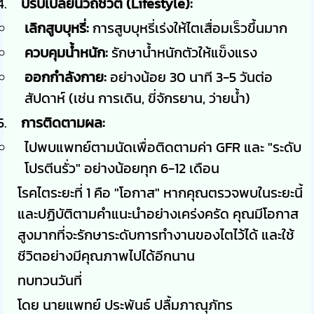
ปรับเปลี่ยนวิถีชีวิต (Lifestyle):
เลิกสูบบุหรี่:
การสูบบุหรี่เร่งให้ไตเสื่อมเร็วขึ้นมาก
ควบคุมน้ำหนัก:
รักษาน้ำหนักตัวให้แข็งแรง
ออกกำลังกาย:
อย่างน้อย 30 นาที 3-5 วันต่อ
สัปดาห์ (เช่น การเดิน, ขี่จักรยาน, ว่ายน้ำ)
การติดตามผล:
ไปพบแพทย์ตามนัดเพื่อติดตามค่า GFR และ "ระดับ
โปรตีนรั่ว" อย่างน้อยทุก 6-12 เดือน
โรคไตระยะที่ 1 คือ "โอกาส" หากคุณตรวจพบในระยะนี้
และปฏิบัติตามคำแนะนำอย่างเคร่งครัด คุณมีโอกาส
สูงมากที่จะรักษาระดับการทำงานของไตไว้ได้ และใช้
ชีวิตอย่างมีคุณภาพไปได้อีกนาน
ทบทวนวันที่
โดย นายแพทย์ ประพันธ์ ปลื้มภาณุภัทร