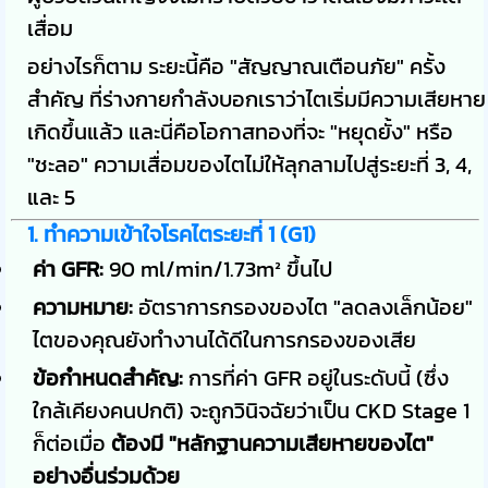
เสื่อม
อย่างไรก็ตาม ระยะนี้คือ "สัญญาณเตือนภัย" ครั้ง
สำคัญ ที่ร่างกายกำลังบอกเราว่าไตเริ่มมีความเสียหาย
เกิดขึ้นแล้ว และนี่คือโอกาสทองที่จะ "หยุดยั้ง" หรือ
"ชะลอ" ความเสื่อมของไตไม่ให้ลุกลามไปสู่ระยะที่ 3, 4,
และ 5
1. ทำความเข้าใจโรคไตระยะที่ 1 (G1)
ค่า GFR:
90 ml/min/1.73m² ขึ้นไป
ความหมาย:
อัตราการกรองของไต "ลดลงเล็กน้อย"
ไตของคุณยังทำงานได้ดีในการกรองของเสีย
ข้อกำหนดสำคัญ:
การที่ค่า GFR อยู่ในระดับนี้ (ซึ่ง
ใกล้เคียงคนปกติ) จะถูกวินิจฉัยว่าเป็น CKD Stage 1
ก็ต่อเมื่อ
ต้องมี "หลักฐานความเสียหายของไต"
อย่างอื่นร่วมด้วย