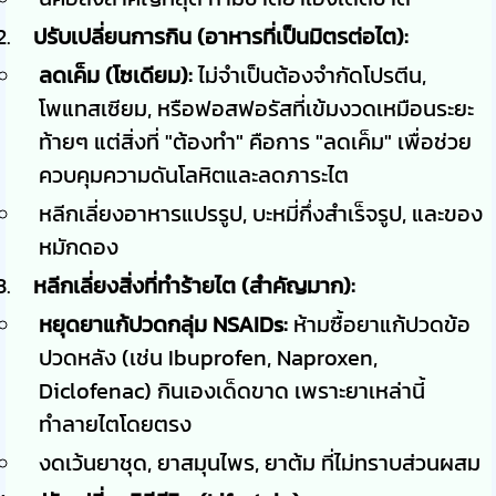
ปรับเปลี่ยนการกิน (อาหารที่เป็นมิตรต่อไต):
ลดเค็ม (โซเดียม):
ไม่จำเป็นต้องจำกัดโปรตีน,
โพแทสเซียม, หรือฟอสฟอรัสที่เข้มงวดเหมือนระยะ
ท้ายๆ แต่สิ่งที่ "ต้องทำ" คือการ "ลดเค็ม" เพื่อช่วย
ควบคุมความดันโลหิตและลดภาระไต
หลีกเลี่ยงอาหารแปรรูป, บะหมี่กึ่งสำเร็จรูป, และของ
หมักดอง
หลีกเลี่ยงสิ่งที่ทำร้ายไต (สำคัญมาก):
หยุดยาแก้ปวดกลุ่ม NSAIDs:
ห้ามซื้อยาแก้ปวดข้อ
ปวดหลัง (เช่น Ibuprofen, Naproxen,
Diclofenac) กินเองเด็ดขาด เพราะยาเหล่านี้
ทำลายไตโดยตรง
งดเว้นยาชุด, ยาสมุนไพร, ยาต้ม ที่ไม่ทราบส่วนผสม